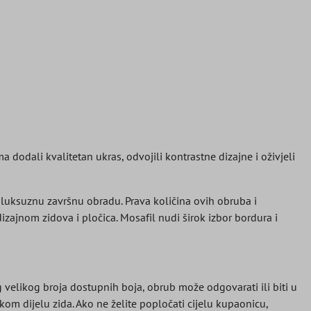
dodali kvalitetan ukras, odvojili kontrastne dizajne i oživjeli
a luksuznu završnu obradu. Prava količina ovih obruba i
ajnom zidova i pločica. Mosafil nudi širok izbor bordura i
velikog broja dostupnih boja, obrub može odgovarati ili biti u
ikom dijelu zida. Ako ne želite popločati cijelu kupaonicu,