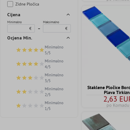
Zidne Pločica
Cijena
Minimalno
Maksimalno
€
–
€
Ocjena Min.
Minimalno
Dodaj filtar: Minimalna ocjena 5 od 5 zvjezdica
5/5
Minimalno
Dodaj filtar: Minimalna ocjena 4 od 5 zvjezdica
4/5
Minimalno
Dodaj filtar: Minimalna ocjena 3 od 5 zvjezdica
3/5
Staklene Pločice Bor
Minimalno
Plava Tirkiz
Dodaj filtar: Minimalna ocjena 2 od 5 zvjezdica
2/5
2,63 EU
Minimalno
po Komadu
Dodaj filtar: Minimalna ocjena 1 od 5 zvjezdica
1/5