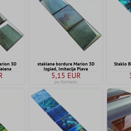
arion 3D
staklene bordure Marion 3D
Staklo 
Zelena
Izgled, Imitacija Plava
R
5,15 EUR
po Komadu