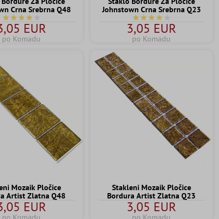
 Bordure Za Pločice
Staklo Bordure Za Pločice
wn Crna Srebrna Q48
Johnstown Crna Srebrna Q23
Prosječna ocjena 4 od 5 zvjezdica
Prosječna ocjena 4 od 5 z
3,05 EUR
3,05 EUR
po Komadu
po Komadu
eni Mozaik Pločice
Stakleni Mozaik Pločice
a Artist Zlatna Q48
Bordura Artist Zlatna Q23
3,05 EUR
3,05 EUR
po Komadu
po Komadu