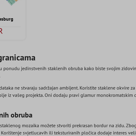
esburg
R
granicama
 ponudu jedinstvenih staklenih obruba kako biste svojim zidovima 
.
dataka ne stvaraju sadržajan ambijent. Koristite staklene okvire z
lje iz vašeg projekta. Oni dodaju pravi glamur monokromatskim diz
enih obruba
taklenog mozaika možete stvoriti prekrasan bordur na zidu. Zbog 
Korištenje svjetlucavih ili teksturiranih pločica dodaje interes vel