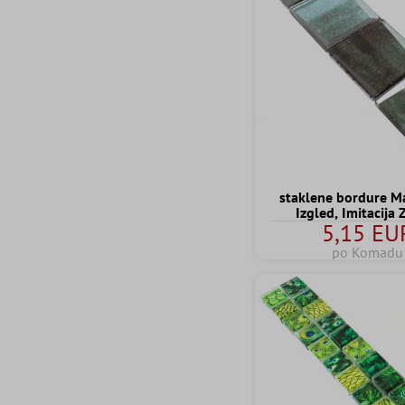
staklene bordure M
Izgled, Imitacija 
5,15 EU
po Komadu