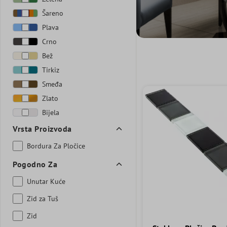
Šareno
Plava
Crno
Bež
Tirkiz
Smeđa
Zlato
Bijela
Vrsta Proizvoda
Bordura Za Pločice
Pogodno Za
Unutar Kuće
Zid za Tuš
Zid