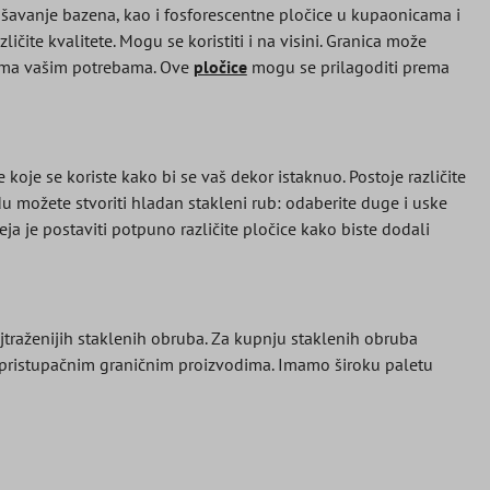
šavanje bazena, kao i fosforescentne pločice u kupaonicama i
ičite kvalitete. Mogu se koristiti i na visini. Granica može
rema vašim potrebama. Ove
pločice
mogu se prilagoditi prema
koje se koriste kako bi se vaš dekor istaknuo. Postoje različite
idu možete stvoriti hladan stakleni rub: odaberite duge i uske
deja je postaviti potpuno različite pločice kako biste dodali
jtraženijih staklenih obruba. Za kupnju staklenih obruba
i pristupačnim graničnim proizvodima. Imamo široku paletu