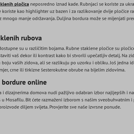
aklenih pločica
neposredno iznad kade. Rubnjaci se koriste za ukra
riste kao highlighter uz bazen i za razlikovanje dvije pločice razl
uz mnogo manje održavanja. Duljina bordura može se mijenjati p
taklenih rubova
ostupne su u različitim bojama. Rubne staklene pločice su pločice 
viti vaš dekor ili kontrast kako bi stvorili upečatljiv detalj. Na z
 boju vaših zidova, ali se razlikuju po uzorku i obliku. Još jedna i
mjer, crne ili tirkizne šesterokutne obrube na bijelim zidovima.
 bordure online
 i dizajnerima domova nudi pažljivo odabran izbor najljepših i na
s u Mosafilu. Bit ćete razmaženi izborom s našim sveobuhvatnim 
proizvode diljem svijeta. Provjerite sve naše izvrsne ponude.