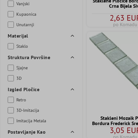
Staklene Pločice Bor
Vanjski
Crna Bijela Si
Kupaonica
2,63 EU
po Komadu
Unutarnji
Materijal
Staklo
Struktura Površine
Sjajne
3D
Izgled Pločice
Retro
3D-Imitacija
Stakleni Mozaik P
Imitacija Metala
Bordura Frederick Sr
3,05 EU
Postavljanje Kao
po Komadu