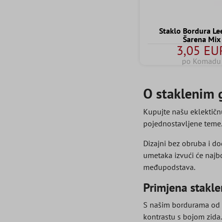
Staklo Bordura Le
Šarena Mix
3,05 EU
po Komadu
O staklenim 
Kupujte našu eklektičnu
pojednostavljene teme
Dizajni bez obruba i do
umetaka izvući će najbo
međupodstava.
Primjena stakl
S našim bordurama od s
kontrastu s bojom zida. 