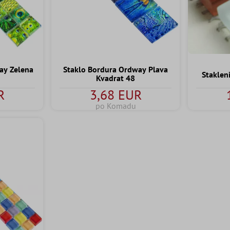
ay Zelena
Staklo Bordura Ordway Plava
Staklen
Kvadrat 48
R
3,68 EUR
po Komadu