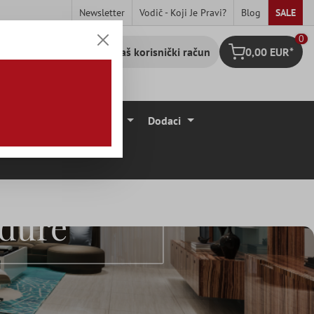
Newsletter
Vodič - Koji Je Pravi?
Blog
SALE
0
Vaš korisnički račun
0,00 EUR*
Košarica
očice
Podne Obloge
Dodaci
rdure