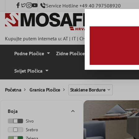
Service Hotline +49 40 797508920
a glavni sadržaj
Kupujte putem interneta u:
AT
|
IT
|
CH
|
FR
|
DE
|
UK
|
CZ
|
SE
|
Podne Pločice
Zidne Pločice
Mozaik Pločice
Svijet Pločica
Početna
Granica Pločice
Staklene Bordure
Boja
Sivo
Srebro
Zelena