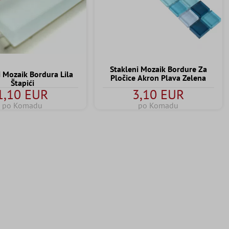
Stakleni Mozaik Bordure Za
i Mozaik Bordura Lila
Pločice Akron Plava Zelena
Štapići
1,10 EUR
3,10 EUR
po Komadu
po Komadu