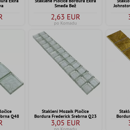
dura Exira
Staklene Pločice Bordura Exira
Staklo
va
Smeđa Bež
Johnsto
R
2,63 EUR
po Komadu
Stakl
ločice
Stakleni Mozaik Pločice
Bordur
ebrna Q48
Bordura Frederick Srebrna Q23
R
3,05 EUR
po Komadu