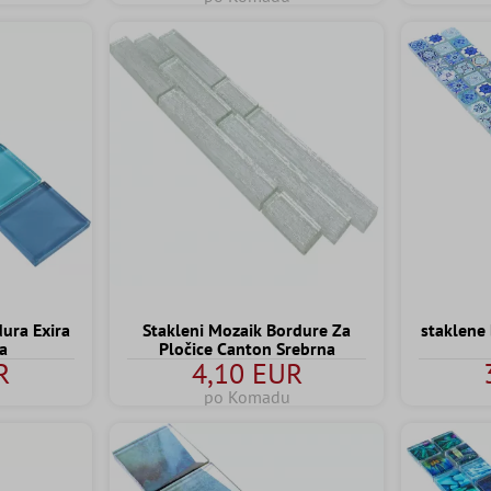
dura Exira
Stakleni Mozaik Bordure Za
staklene
na
Pločice Canton Srebrna
R
4,10 EUR
po Komadu