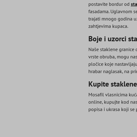
postavite bordur od
st
fasadama. Uglavnom se ko
trajati mnogo godina 
zahtjevima kupaca.
Boje i uzorci s
Naše staklene granice d
vrste obruba, mogu nasta
pločice koje nastavljaju
hrabar naglasak, na pri
Kupite staklene
Mosafil vlasnicima kuća
online, kupujte kod na
popisa i ukrasa koji se 