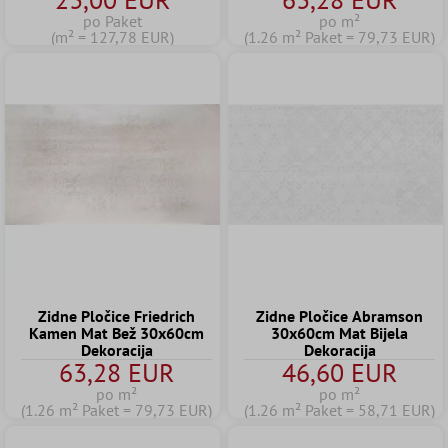
po Paket
po m²
(m² = 127,78 EUR)
(1.26 m² Paket = 79,73 EUR)
Zidne Pločice Friedrich
Zidne Pločice Abramson
Kamen Mat Bež 30x60cm
30x60cm Mat Bijela
Dekoracija
Dekoracija
63,28 EUR
46,60 EUR
po m²
po m²
(1.26 m² Paket = 79,73 EUR)
(1.26 m² Paket = 58,71 EUR)