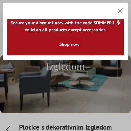
a glavni sadržaj
0
Košaric
Secure your discount now with the code SOMMER5 🌞
Valid on all products except accessories.
Pločice S
Početna
Svijet pločica
Shop now
Pločice prema izgledu
Pločice s 
Dekorativnim
Izgledom
Pločice s dekorativnim izgledom