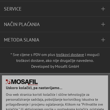
SERVICE
NAČIN PLAĆANJA
METODA SLANJA
* Sve cijene s PDV-om plus
troškovi dostave
i mogući
troškovi dostave, ako nije drugačije navedeno.
Developed by Mosafil GmbH
Uskoro kolačići, pa nastavljamo...
Ova web stranica koristi kolačiće i slične tehnologije za
personaliziranje sadržaja, poboljšanje korisničkog iskustva te
prilagođavanje i procjenu oglašavanja. Klikom na "Prihvatite sve
kolačiće " ili aktiviranjem opcije u postavkama kolačića, pristajete