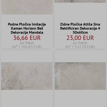
Podne Pločice Imitacija
Zidne Pločice Attila Siva
Kamen Horizon Bež
Rektificiran Dekoracija 4
Dekoracija Mandala
30x60cm
36,66 EUR
23,00 EUR
po Paket
po Paket
(m² = 101,83 EUR)
(m² = 127,78 EUR)