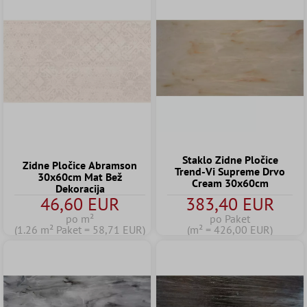
Staklo Zidne Pločice
Zidne Pločice Abramson
Trend-Vi Supreme Drvo
30x60cm Mat Bež
Cream 30x60cm
Dekoracija
46,60 EUR
383,40 EUR
po m²
po Paket
(1.26 m² Paket = 58,71 EUR)
(m² = 426,00 EUR)