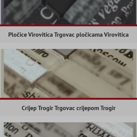
Pločice Virovitica Trgovac pločicama Virovitica
Crijep Trogir Trgovac crijepom Trogir