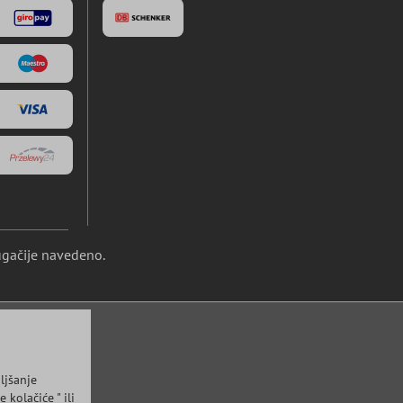
ugačije navedeno.
ljšanje
kolačiće " ili