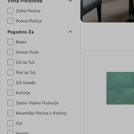
Vrsta Proizvoda
Zidne Pločica
Podna Pločica
Pogodno Za
Bazen
Unutar Kuće
Zid za Tuš
Pod za Tuš
Zid Garaže
Kuhinja
Stalno Vlažno Podrucje
Keramičke Pločice u Kuhinji
Zid
Vanjski