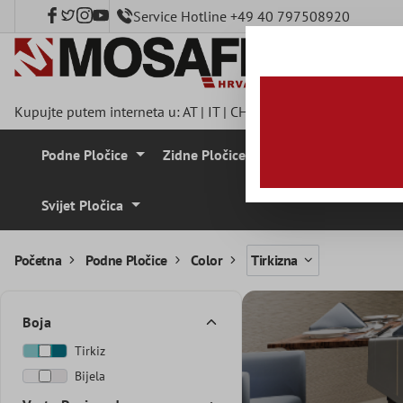
Service Hotline +49 40 797508920
a glavni sadržaj
Kupujte putem interneta u:
AT
|
IT
|
CH
|
FR
|
DE
|
UK
|
CZ
|
SE
|
Podne Pločice
Zidne Pločice
Mozaik Pločice
Svijet Pločica
Početna
Podne Pločice
Color
Tirkizna
Boja
Tirkiz
Bijela