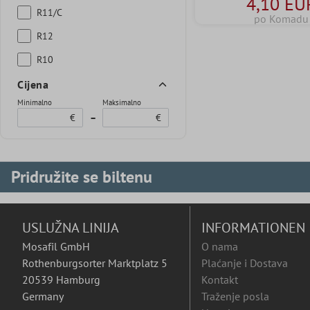
4,10 EU
R11/C
po Komadu
R12
R10
Cijena
Minimalno
Maksimalno
€
–
€
Pridružite se biltenu
USLUŽNA LINIJA
INFORMATIONEN
Mosafil GmbH
O nama
Rothenburgsorter Marktplatz 5
Plaćanje i Dostava
20539 Hamburg
Kontakt
Germany
Traženje posla