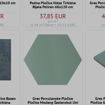
e 10x10 cm
Podna Pločica Nizza Tirkizna
Gres Por
Bijela Poliran 60x120 cm
Pločic
UR
37,85 EUR
4
po m²
UR)
(1.44 m² Paket = 54,51 EUR)
(
čice Bazen
Gres Porculanske Pločice
Gres 
irkizna
Pločice Modena Šesterokut Uni
Pločice 