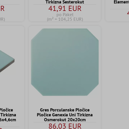
Tirkizna Šesterokut
Elemen
UR
41,91 EUR
po Paket
UR)
(m² = 104,25 EUR)
Pločice
Gres Porculanske Pločice
 Tirkizna
Pločice Genexia Uni Tirkizna
,6x4,6cm
Osmerokut 20x20cm
86,03 EUR