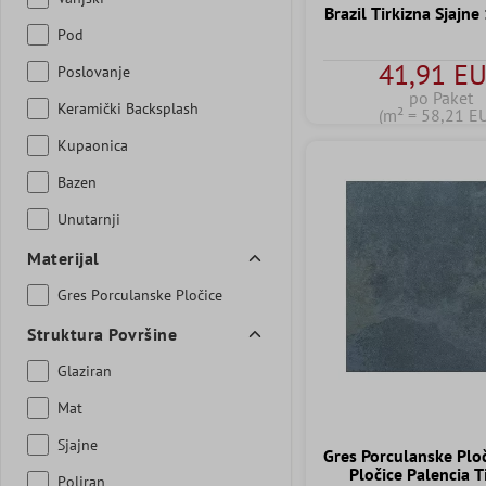
Brazil Tirkizna Sjajn
Pod
41,91 E
Poslovanje
po Paket
Keramički Backsplash
(m² = 58,21 E
Kupaonica
Bazen
Unutarnji
Materijal
Gres Porculanske Pločice
Struktura Površine
Glaziran
Mat
Sjajne
Gres Porculanske Plo
Pločice Palencia T
Poliran