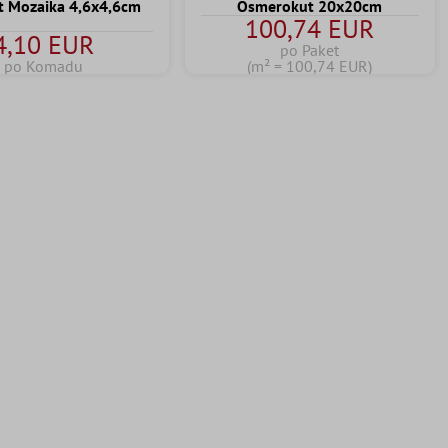
t Mozaika 4,6x4,6cm
Osmerokut 20x20cm
100,74 EUR
4,10 EUR
po Paket
po Komadu
(m² = 100,74 EUR)