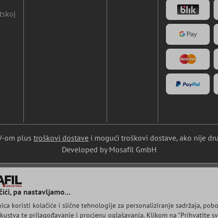
tskoj
DV-om plus
troškovi dostave
i mogući troškovi dostave, ako nije dr
Developed by Mosafil GmbH
ići, pa nastavljamo...
ca koristi kolačiće i slične tehnologije za personaliziranje sadržaja, pobo
kustva te prilagođavanje i procjenu oglašavanja. Klikom na "Prihvatite sve 