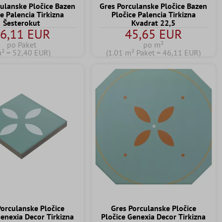
culanske Pločice Bazen
Gres Porculanske Pločice Bazen
e Palencia Tirkizna
Pločice Palencia Tirkizna
Šesterokut
Kvadrat 22,5
6,11 EUR
45,65 EUR
po Paket
po m²
m² = 52,40 EUR)
(1.01 m² Paket = 46,11 EUR)
Porculanske Pločice
Gres Porculanske Pločice
Genexia Decor Tirkizna
Pločice Genexia Decor Tirkizna