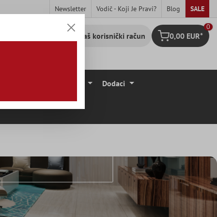
Newsletter
Vodič - Koji Je Pravi?
Blog
SALE
0
Vaš korisnički račun
0,00 EUR*
Košarica
očice
Podne Obloge
Dodaci
a