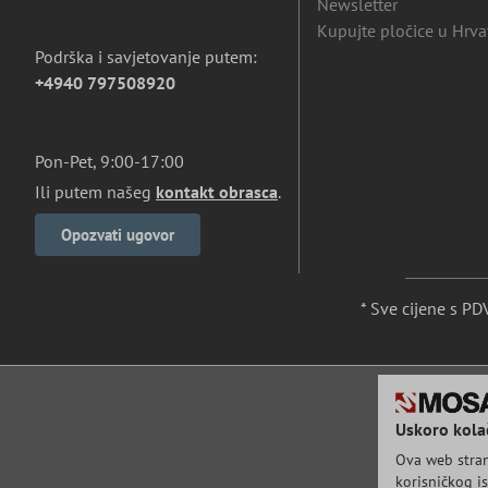
Newsletter
Kupujte pločice u Hrva
Podrška i savjetovanje putem:
+4940 797508920
Pon-Pet, 9:00-17:00
Ili putem našeg
kontakt obrasca
.
Opozvati ugovor
* Sve cijene s P
Uskoro kolač
Ova web strani
korisničkog is