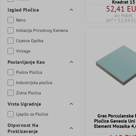
Kvadrat 15
52,41 E
Izgled Pločice
po Paket
(m² = 52,94 E
Retro
Imitacija Prirodnog Kamena
Cvjetna Optika
Vintage
Postavljanje Kao
Podna Pločica
Industrijska pločica
Zidne Pločica
Vrsta Ugradnje
Ljepilo za Pločice
Gres Porculanske 
Pločice Genexia Uni
Otpornost Na
Element Mozaika 4
Proklizavanje