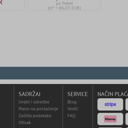
R
po Paket
(m² = 86,03 EUR)
SADRŽAJ
SERVICE
NAČIN PLAĆ
Uvjeti i odredbe
Blog
Pravo na povlačenje
Vodič
Zaštita podataka
FAQ
Otisak