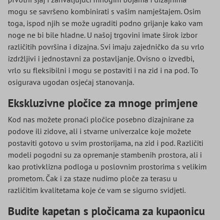
mogu se savršeno kombinirati s vašim namještajem. Osim
toga, ispod njih se može ugraditi podno grijanje kako vam
noge ne bi bile hladne. U našoj trgovini imate širok izbor
različitih površina i dizajna. Svi imaju zajedničko da su vrlo
izdržljivi i jednostavni za postavljanje. Ovisno o izvedbi,
vrlo su fleksibilni i mogu se postaviti i na zid i na pod. To
osigurava ugodan osjećaj stanovanja.
Ekskluzivne pločice za mnoge primjene
Kod nas možete pronaći pločice posebno dizajnirane za
podove ili zidove, ali i stvarne univerzalce koje možete
postaviti gotovo u svim prostorijama, na zid i pod. Različiti
modeli pogodni su za opremanje stambenih prostora, ali i
kao protivklizna podloga u poslovnim prostorima s velikim
prometom. Čak i za staze nudimo ploče za terasu u
različitim kvalitetama koje će vam se sigurno svidjeti.
Budite kapetan s pločicama za kupaonicu