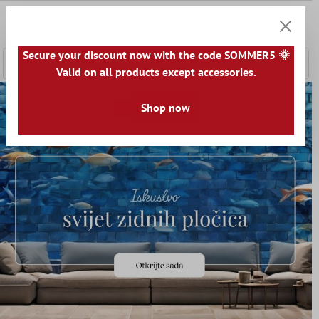
a glavni sadržaj
0
Košarica
Secure your discount now with the code SOMMER5 🌞
Valid on all products except accessories.
Shop now