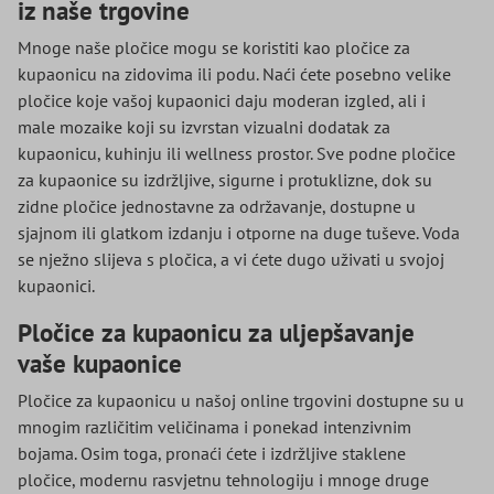
iz naše trgovine
Mnoge naše pločice mogu se koristiti kao pločice za
kupaonicu na zidovima ili podu. Naći ćete posebno velike
pločice koje vašoj kupaonici daju moderan izgled, ali i
male mozaike koji su izvrstan vizualni dodatak za
kupaonicu, kuhinju ili wellness prostor. Sve podne pločice
za kupaonice su izdržljive, sigurne i protuklizne, dok su
zidne pločice jednostavne za održavanje, dostupne u
sjajnom ili glatkom izdanju i otporne na duge tuševe. Voda
se nježno slijeva s pločica, a vi ćete dugo uživati u svojoj
kupaonici.
Pločice za kupaonicu za uljepšavanje
vaše kupaonice
Pločice za kupaonicu u našoj online trgovini dostupne su u
mnogim različitim veličinama i ponekad intenzivnim
bojama. Osim toga, pronaći ćete i izdržljive staklene
pločice, modernu rasvjetnu tehnologiju i mnoge druge