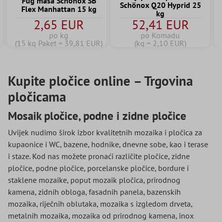
Fug masa Schönox SB
Schönox Q20 Hyprid 25
Flex Manhattan 15 kg
kg
2,65 EUR
52,41 EUR
po kg
po Komadu
(15 kg Paket = 39,81 EUR)
(kg = 2,10 EUR)
Kupite pločice online – Trgovina
pločicama
Mosaik pločice, podne i zidne pločice
Uvijek nudimo širok izbor kvalitetnih mozaika i pločica za
kupaonice i WC, bazene, hodnike, dnevne sobe, kao i terase
i staze. Kod nas možete pronaći različite pločice, zidne
pločice, podne pločice, porcelanske pločice, bordure i
staklene mozaike, poput mozaik pločica, prirodnog
kamena, zidnih obloga, fasadnih panela, bazenskih
mozaika, riječnih oblutaka, mozaika s izgledom drveta,
metalnih mozaika, mozaika od prirodnog kamena, inox