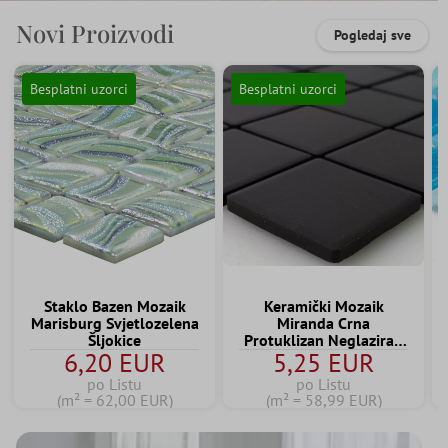
Novi Proizvodi
Pogledaj sve
Besplatni uzorci
Besplatni uzorci
Staklo Bazen Mozaik
Keramički Mozaik
Marisburg Svjetlozelena
Miranda Crna
Šljokice
Protuklizan Neglaziran
6,20 EUR
5,25 EUR
Q47
po Listu
po Listu
(m² = 62,00 EUR)
(m² = 58,99 EUR)