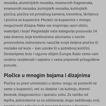
mozaika, aluminijskih mozaika, mramornih fragmenata,
mramornih mozaika, kuhinjskih mozaika, kuhinjskih
pločica, pločica od prirodnog kamena, travertina, škriljevca
i pločica za kupaonice. Mozaici za kupaonice s mnogo
mogućnosti dizajna. Neka vas inspiriraju razni oblici,
materijali i boje! Pregledajte naše kategorije proizvoda 24
sata dnevno, koje kontinuirano ažuriramo s novim
proizvodima. Jednostavno naručite svoje željene pločice ili
mozaike od kuće – kao uzorke ili u potrebnoj količini.
Dostavljamo brzo i sigurno diljem Europe. Rado ćemo vam
osobno savjetovati i zajedno s vama pripremiti prilagođene
ponude.
Pločice u mnogim bojama i dizajnima
Pločice su pravi univerzalci u domu: mogu se postaviti ne
samo u kupaonici, već su idealne i za kuhinju, dnevni
boravak, blagovaonicu i spavaću sobu. Za razliku od
tepiha, jednostavne su za održavanje, dugo zadržavaju svoj
prvotni sjaj i zahvaljujući mnogim bojama i dizajnima