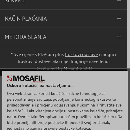
SERVICE
NAČIN PLAĆANJA
METODA SLANJA
* Sve cijene s PDV-om plus
troškovi dostave
i mogući
troškovi dostave, ako nije drugačije navedeno.
Developed by Mosafil GmbH
Uskoro kolačići, pa nastavljamo...
Ova web stranica koristi kolačiće i slične tehnologije za
personaliziranje sadržaja, poboljšanje korisničkog iskustva te
prilagođavanje i procjenu oglašavanja. Klikom na "Prihvatite sve
kolačiće " ili aktiviranjem opcije u postavkama kolačića, pristajete
na to. Ovo je također opisano u našim pravilima o kolačićima. Da
biste promijenili svoje postavke ili povukli svoj pristanak,
jednostavno ažurirajte svoje postavke kolačića.