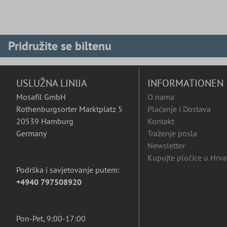
Pridružite se biltenu
USLUŽNA LINIJA
INFORMATIONEN
Mosafil GmbH
O nama
Rothenburgsorter Marktplatz 5
Plaćanje i Dostava
20539 Hamburg
Kontakt
Germany
Traženje posla
Newsletter
Kupujte pločice u Hrva
Podrška i savjetovanje putem:
+4940 797508920
Pon-Pet, 9:00-17:00