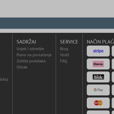
SADRŽAJ
SERVICE
NAČIN PLAĆ
Uvjeti i odredbe
Blog
Pravo na povlačenje
Vodič
Zaštita podataka
FAQ
Otisak
tskoj