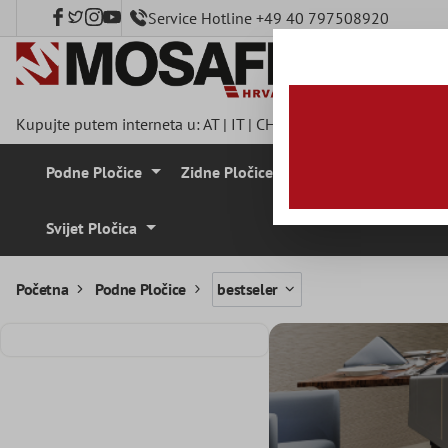
Service Hotline +49 40 797508920
a glavni sadržaj
Kupujte putem interneta u:
AT
|
IT
|
CH
|
FR
|
DE
|
UK
|
CZ
|
SE
|
Podne Pločice
Zidne Pločice
Mozaik Pločice
Svijet Pločica
Početna
Podne Pločice
bestseler