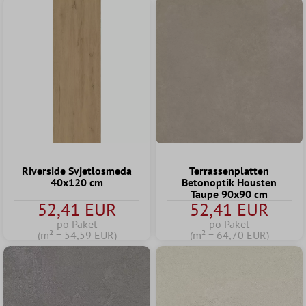
Riverside Svjetlosmeda
Terrassenplatten
40x120 cm
Betonoptik Housten
Taupe 90x90 cm
52,41 EUR
52,41 EUR
po Paket
po Paket
(m² = 54,59 EUR)
(m² = 64,70 EUR)