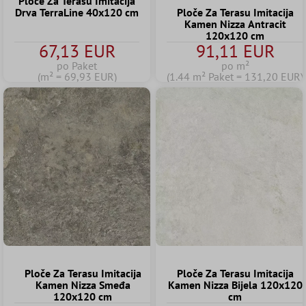
Ploče Za Terasu Imitacija
Drva TerraLine 40x120 cm
Ploče Za Terasu Imitacija
Kamen Nizza Antracit
120x120 cm
67,13 EUR
91,11 EUR
po Paket
po m²
(m² = 69,93 EUR)
(1.44 m² Paket = 131,20 EUR)
Ploče Za Terasu Imitacija
Ploče Za Terasu Imitacija
Kamen Nizza Smeđa
Kamen Nizza Bijela 120x120
120x120 cm
cm