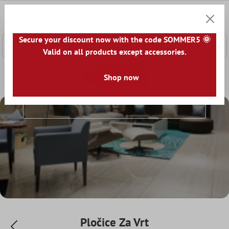
a glavni sadržaj
0
Košaric
Secure your discount now with the code SOMMER5 🌞
Valid on all products except accessories.
Početna
Podne Pločice
Shop now
Pločice Za Terasu
Pločice Za Vrt
Pločice Za Vrt
Pločice Za Vrt