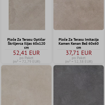
Ploče Za Terasu Optičar
Ploče Za Terasu Imitacija
Škriljevca Ilijas 60x120
Kamen Kenan Bež 60x60
cm
cm
52,41 EUR
37,71 EUR
po Paket
po Paket
(m² = 72,79 EUR)
(m² = 52,38 EUR)