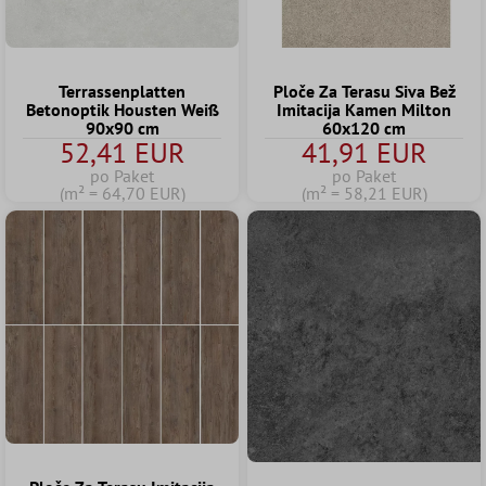
Terrassenplatten
Ploče Za Terasu Siva Bež
Betonoptik Housten Weiß
Imitacija Kamen Milton
90x90 cm
60x120 cm
52,41 EUR
41,91 EUR
po Paket
po Paket
(m² = 64,70 EUR)
(m² = 58,21 EUR)