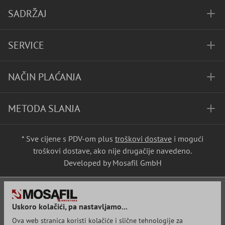
SADRŽAJ
SERVICE
NAČIN PLAĆANJA
METODA SLANJA
* Sve cijene s PDV-om plus
troškovi dostave
i mogući
troškovi dostave, ako nije drugačije navedeno.
Developed by Mosafil GmbH
Uskoro kolačići, pa nastavljamo...
Ova web stranica koristi kolačiće i slične tehnologije za