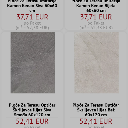
Ploče Za Terasu Imitacija
Ploče Za Terasu Imitacija
Kamen Kenan Siva 60x60
Kamen Kenan Bijela
cm
60x60 cm
37,71 EUR
37,71 EUR
po Paket
po Paket
(m² = 52,38 EUR)
(m² = 52,38 EUR)
Ploče Za Terasu Optičar
Ploče Za Terasu Optičar
Škriljevca Ilijas Siva
Škriljevca Ilijas Bež
Smeđa 60x120 cm
60x120 cm
52,41 EUR
52,41 EUR
po Paket
po Paket