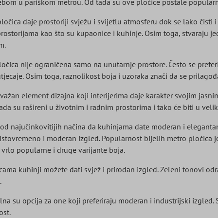
om u pariškom metrou. Od tada su ove pločice postale popularn
ločica daje prostoriji svježu i svijetlu atmosferu dok se lako čist
rostorijama kao što su kupaonice i kuhinje. Osim toga, stvaraju j
m.
ica nije ograničena samo na unutarnje prostore. Često se preferira
jecaje. Osim toga, raznolikost boja i uzoraka znači da se prilagođa
važan element dizajna koji interijerima daje karakter svojim jas
da su rašireni u životnim i radnim prostorima i tako će biti u velik
od najučinkovitijih načina da kuhinjama date moderan i elegantan i
istovremeno i moderan izgled. Popularnost bijelih metro pločica jo
 vrlo popularne i druge varijante boja.
ama kuhinji možete dati svjež i prirodan izgled. Zeleni tonovi odra
.
na su opcija za one koji preferiraju moderan i industrijski izgled. 
ost.