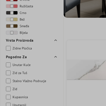
Ružičasta
Crno
Bež
Smeđa
Bijela
Vrsta Proizvoda
Zidne Pločica
Pogodno Za
Unutar Kuće
Zid za Tuš
Stalno Vlažno Podrucje
Zid
Kupaonica
Unutarnji