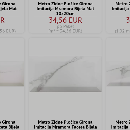
e Girona
Metro Zidne Pločice Girona
Metro 
ijela Mat
Imitacija Mramora Bijela Mat
Imitacija
10x20cm
UR
34,56 EUR
3
po Paket
,56 EUR)
(m² = 34,56 EUR)
(1.02 m
e Girona
Metro Zidne Pločice Girona
Metro 
eta Bijela
Imitacija Mramora Faceta Bijela
Imitacija