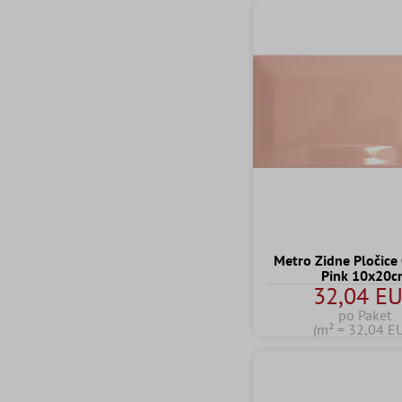
Metro Zidne Pločic
Pink 10x20c
32,04 E
po Paket
(m² = 32,04 E