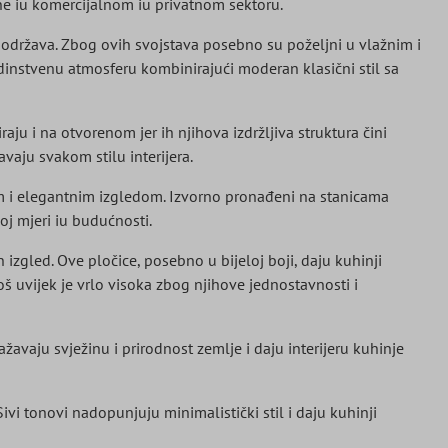
e iu komercijalnom iu privatnom sektoru.
i i održava. Zbog ovih svojstava posebno su poželjni u vlažnim i
edinstvenu atmosferu kombinirajući moderan klasični stil sa
ju i na otvorenom jer ih njihova izdržljiva struktura čini
vaju svakom stilu interijera.
nim i elegantnim izgledom. Izvorno pronađeni na stanicama
oj mjeri iu budućnosti.
zgled. Ove pločice, posebno u bijeloj boji, daju kuhinji
š uvijek je vrlo visoka zbog njihove jednostavnosti i
žavaju svježinu i prirodnost zemlje i daju interijeru kuhinje
Sivi tonovi nadopunjuju minimalistički stil i daju kuhinji