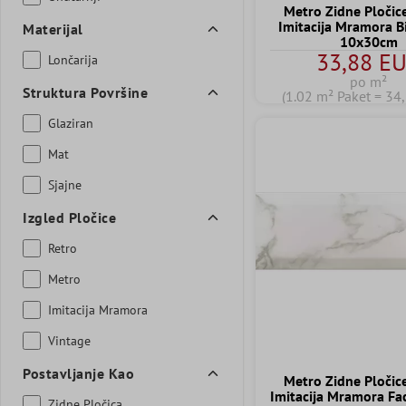
Metro Zidne Pločic
Imitacija Mramora B
Materijal
10x30cm
33,88 E
Lončarija
po m²
Struktura Površine
(1.02 m² Paket = 34
Glaziran
Mat
Sjajne
Izgled Pločice
Retro
Metro
Imitacija Mramora
Vintage
Postavljanje Kao
Metro Zidne Pločic
Imitacija Mramora Fac
Zidne Pločica