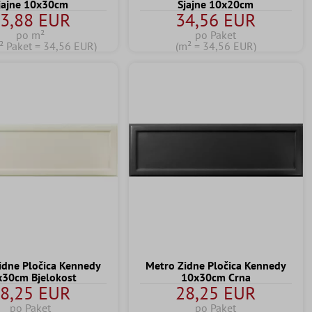
jajne 10x30cm
Sjajne 10x20cm
3,88 EUR
34,56 EUR
po m²
po Paket
² Paket = 34,56 EUR)
(m² = 34,56 EUR)
idne Pločica Kennedy
Metro Zidne Pločica Kennedy
x30cm Bjelokost
10x30cm Crna
8,25 EUR
28,25 EUR
po Paket
po Paket