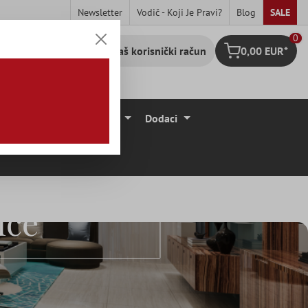
Newsletter
Vodič - Koji Je Pravi?
Blog
SALE
0
Vaš korisnički račun
0,00 EUR*
Košarica
očice
Podne Obloge
Dodaci
ice