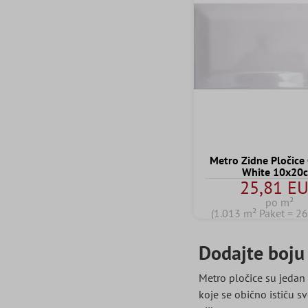
Metro Zidne Pločic
White 10x20
25,81 E
po m²
(1.013 m² Paket = 2
Dodajte boju
Metro pločice su jedan 
koje se obično ističu 