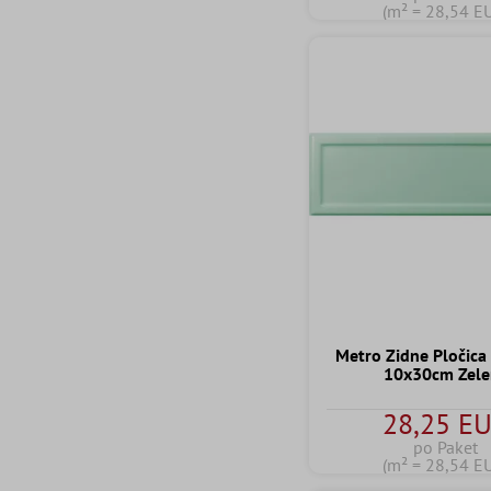
(m² = 28,54 E
Metro Zidne Pločic
10x30cm Zele
28,25 E
po Paket
(m² = 28,54 E