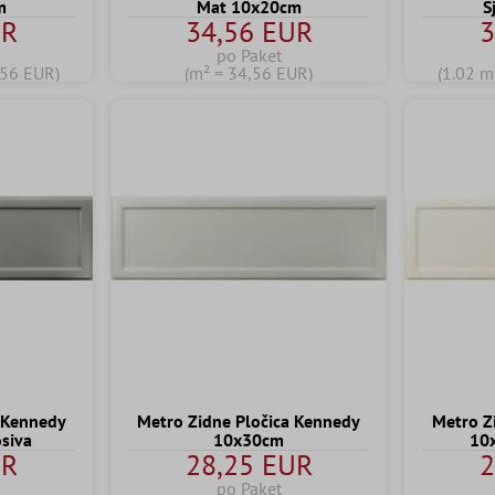
m
Mat 10x20cm
S
UR
34,56 EUR
3
po Paket
,56 EUR)
(m² = 34,56 EUR)
(1.02 m
a Kennedy
Metro Zidne Pločica Kennedy
Metro Z
siva
10x30cm
10
UR
28,25 EUR
2
po Paket