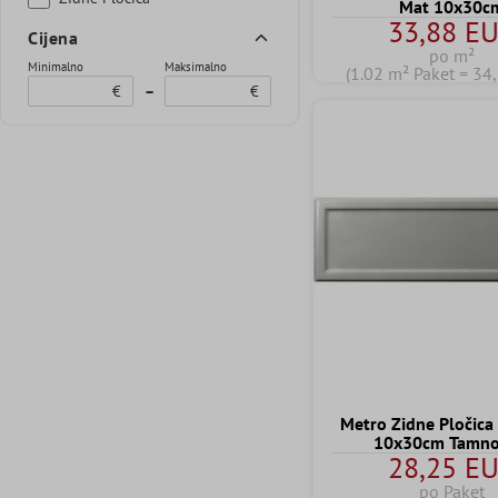
Mat 10x30c
33,88 E
Cijena
po m²
Minimalno
Maksimalno
(1.02 m² Paket = 34
€
–
€
Metro Zidne Pločic
10x30cm Tamno
28,25 E
po Paket