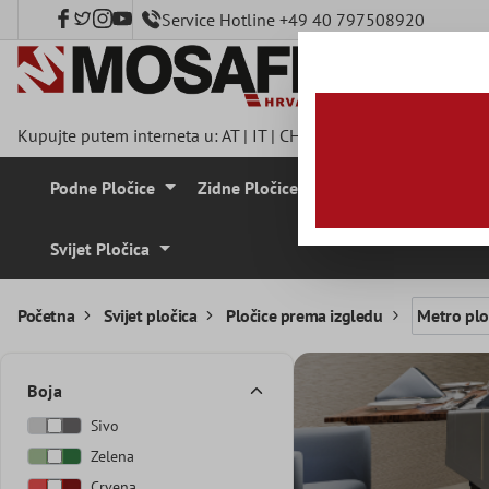
Service Hotline +49 40 797508920
a glavni sadržaj
Kupujte putem interneta u:
AT
|
IT
|
CH
|
FR
|
DE
|
UK
|
CZ
|
SE
|
Podne Pločice
Zidne Pločice
Mozaik Pločice
Svijet Pločica
Početna
Svijet pločica
Pločice prema izgledu
Metro plo
Boja
Sivo
Zelena
Crvena