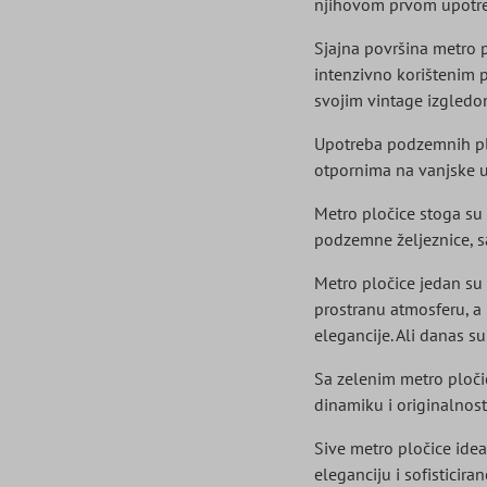
njihovom prvom upotreb
Sjajna površina metro p
intenzivno korištenim p
svojim vintage izgledo
Upotreba podzemnih ploč
otpornima na vanjske ut
Metro pločice stoga su 
podzemne željeznice, sa
Metro pločice jedan su 
prostranu atmosferu, a 
elegancije. Ali danas su
Sa zelenim metro pločic
dinamiku i originalnost
Sive metro pločice ideal
eleganciju i sofisticiran