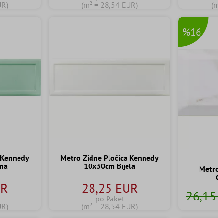
UR)
(m² = 28,54 EUR)
(
%16
a Kennedy
Metro Zidne Pločica Kennedy
na
10x30cm Bijela
Metro
UR
28,25 EUR
26,15
po Paket
UR)
(m² = 28,54 EUR)