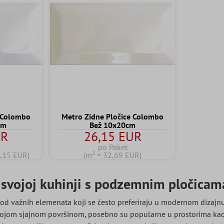
e Colombo
Metro Zidne Pločice Colombo
cm
Bež 10x20cm
UR
26,15 EUR
po Paket
6,15 EUR)
(m² = 32,69 EUR)
 svojoj kuhinji s podzemnim pločicam
od važnih elemenata koji se često preferiraju u modernom dizajnu i
svojom sjajnom površinom, posebno su popularne u prostorima kao š