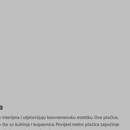
a
nterijera i utjelovljuju bezvremensku estetiku. Ove pločice,
to su kuhinja i kupaonica. Povijest metro pločica započinje