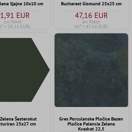
elena Sjajne 10x10 cm
Bucharest Gismund 25x25 cm
1,91 EUR
47,16 EUR
po Paket
po Paket
m² = 58,21 EUR)
(m² = 47,16 EUR)
 Zelena Šesterokut
Gres Porculanske Pločice Bazen
kturiran 23x27 cm
Pločice Palencia Zelena
Kvadrat 22,5