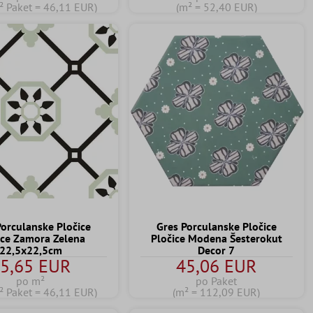
² Paket = 46,11 EUR)
(m² = 52,40 EUR)
Porculanske Pločice
Gres Porculanske Pločice
ice Zamora Zelena
Pločice Modena Šesterokut
22,5x22,5cm
Decor 7
5,65 EUR
45,06 EUR
po m²
po Paket
² Paket = 46,11 EUR)
(m² = 112,09 EUR)