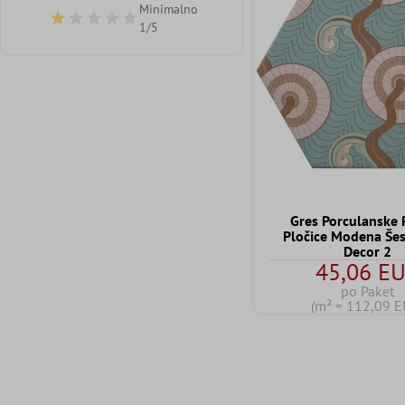
Minimalno
Dodaj filtar: Minimalna ocjena 1 od 5 zvjezdica
1/5
Gres Porculanske 
Pločice Modena Še
Decor 2
45,06 E
po Paket
(m² = 112,09 E