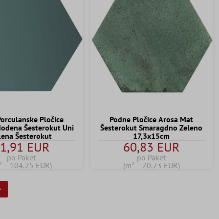
Porculanske Pločice
Podne Pločice Arosa Mat
Modena Šesterokut Uni
Šesterokut Smaragdno Zeleno
lena Šesterokut
17,3x15cm
1,91 EUR
60,83 EUR
po Paket
po Paket
² = 104,25 EUR)
(m² = 70,73 EUR)