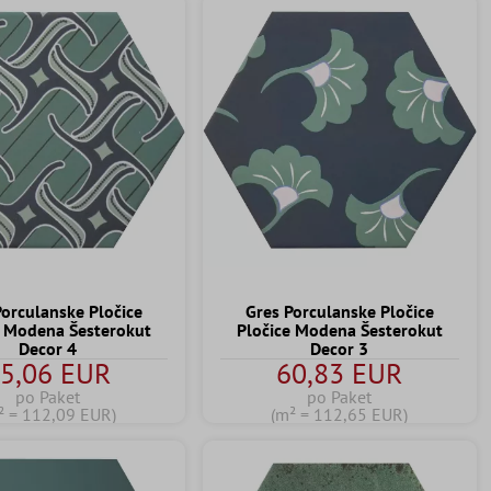
Porculanske Pločice
Gres Porculanske Pločice
e Modena Šesterokut
Pločice Modena Šesterokut
Decor 4
Decor 3
5,06 EUR
60,83 EUR
po Paket
po Paket
² = 112,09 EUR)
(m² = 112,65 EUR)