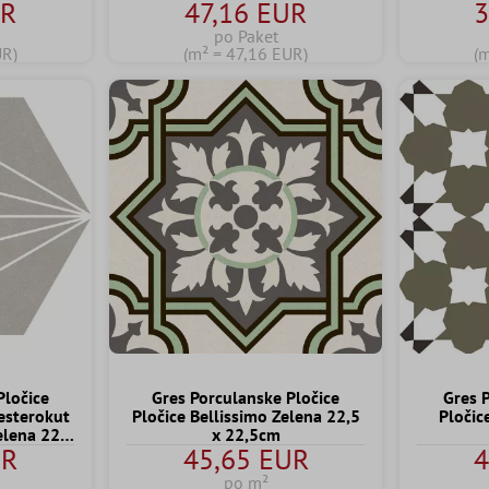
UR
47,16 EUR
3
po Paket
UR)
(m² = 47,16 EUR)
(
Pločice
Gres Porculanske Pločice
Gres 
esterokut
Pločice Bellissimo Zelena 22,5
Pločic
elena 22,5
x 22,5cm
UR
45,65 EUR
4
po m²