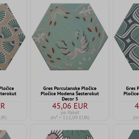
Pločice
Gres Porculanske Pločice
Gres 
sterokut
Pločice Modena Šesterokut
Pločic
Decor 5
UR
45,06 EUR
4
po Paket
UR)
(m² = 112,09 EUR)
(m