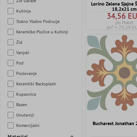
Zid Garaže
Lorino Zelena Sjajne 
18,2x21 cm
Kuhinja
34,56 E
Stalno Vlažno Podrucje
po Paket
(m² = 75,29 E
Keramičke Pločice u Kuhinji
Zid
Vanjski
Pod
Poslovanje
Keramički Backsplash
Kupaonica
Bazen
Unutarnji
Bucharest Jonathan
Komercijalni
Materijal