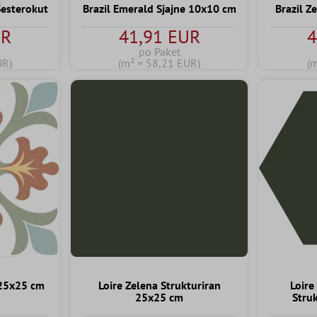
Šesterokut
Brazil Emerald Sjajne 10x10 cm
Brazil Z
UR
41,91 EUR
4
po Paket
UR)
(m² = 58,21 EUR)
(
 25x25 cm
Loire Zelena Strukturiran
Loire
25x25 cm
Stru