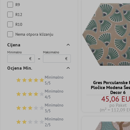
R9
R12
R10
Nema otpora klizanju
Cijena
Minimalno
Maksimalno
€
–
€
Ocjena Min.
Minimalno
Gres Porculanske 
Dodaj filtar: Minimalna ocjena 5 od 5 zvjezdica
5/5
Pločice Modena Še
Minimalno
Decor 6
Dodaj filtar: Minimalna ocjena 4 od 5 zvjezdica
45,06 E
4/5
po Paket
Minimalno
(m² = 112,09 E
Dodaj filtar: Minimalna ocjena 3 od 5 zvjezdica
3/5
Minimalno
Dodaj filtar: Minimalna ocjena 2 od 5 zvjezdica
2/5