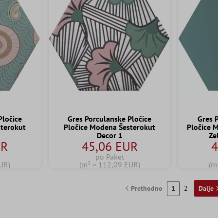
Pločice
Gres Porculanske Pločice
Gres 
sterokut
Pločice Modena Šesterokut
Pločice 
Decor 1
Ze
UR
45,06 EUR
4
po Paket
UR)
(m² = 112,09 EUR)
(m
Prethodno
1
2
Dalje