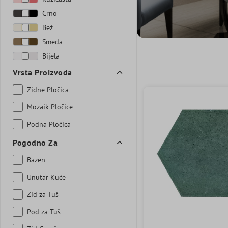
Crno
Bež
Smeđa
Bijela
Vrsta Proizvoda
Zidne Pločica
Mozaik Pločice
Podna Pločica
Pogodno Za
Bazen
Unutar Kuće
Zid za Tuš
Pod za Tuš