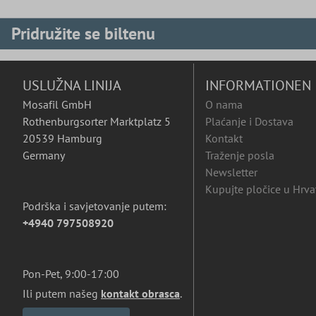
Pridružite se biltenu
USLUŽNA LINIJA
INFORMATIONEN
Mosafil GmbH
O nama
Rothenburgsorter Marktplatz 5
Plaćanje i Dostava
20539 Hamburg
Kontakt
Germany
Traženje posla
Newsletter
Kupujte pločice u Hrva
Podrška i savjetovanje putem:
+4940 797508920
Pon-Pet, 9:00-17:00
Ili putem našeg
kontakt obrasca
.