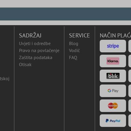
SADRŽAJ
SERVICE
NAČIN PLAĆ
Uvjeti i odredbe
Blog
Pravo na povlačenje
Vodič
Zaštita podataka
FAQ
Otisak
tskoj