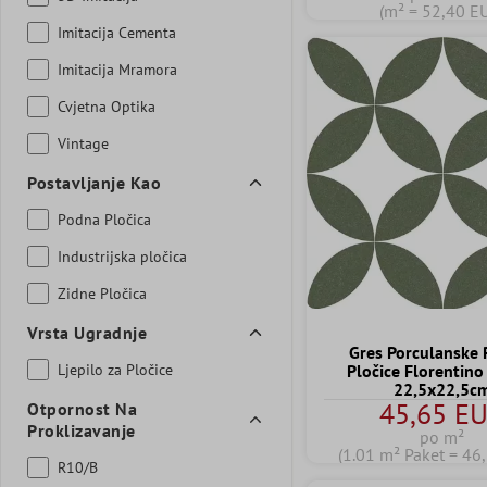
(m² = 52,40 E
Imitacija Cementa
Imitacija Mramora
Cvjetna Optika
Vintage
Postavljanje Kao
Podna Pločica
Industrijska pločica
Zidne Pločica
Vrsta Ugradnje
Gres Porculanske 
Ljepilo za Pločice
Pločice Florentino
22,5x22,5c
45,65 E
Otpornost Na
Proklizavanje
po m²
(1.01 m² Paket = 46
R10/B