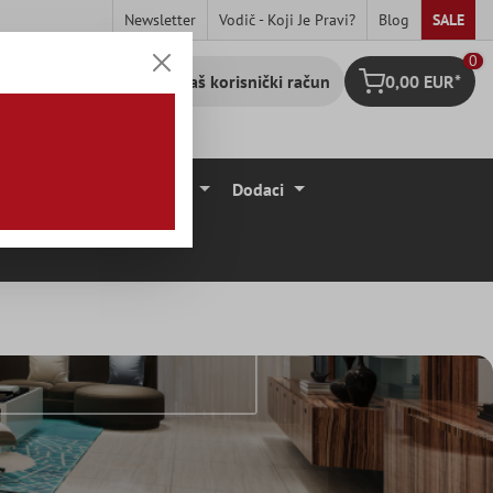
Newsletter
Vodič - Koji Je Pravi?
Blog
SALE
0
Vaš korisnički račun
0,00 EUR*
Košarica
očice
Podne Obloge
Dodaci