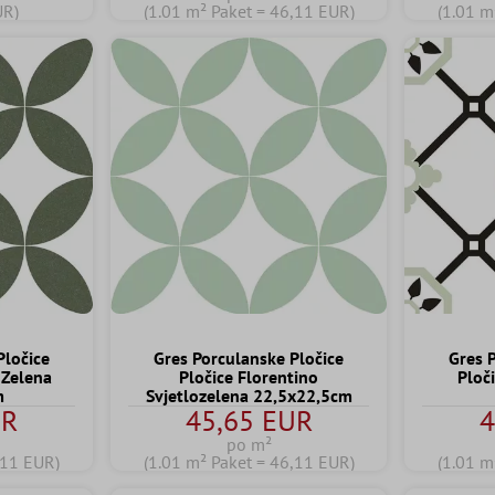
UR)
(1.01 m² Paket = 46,11 EUR)
(1.01 m
Pločice
Gres Porculanske Pločice
Gres 
 Zelena
Pločice Florentino
Ploč
m
Svjetlozelena 22,5x22,5cm
UR
45,65 EUR
4
po m²
,11 EUR)
(1.01 m² Paket = 46,11 EUR)
(1.01 m