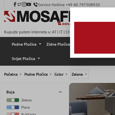
Service Hotline +49 40 797508920
a glavni sadržaj
Kupujte putem interneta u:
AT
|
IT
|
CH
|
FR
|
DE
|
UK
|
CZ
|
SE
|
Podne Pločice
Zidne Pločice
Mozaik Pločice
Svijet Pločica
Početna
Podne Pločice
Color
Zelena
Boja
Zelena
Plava
Ružičasta