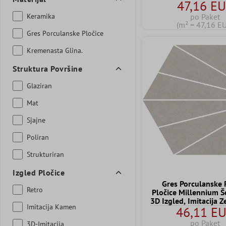
47,16 E
Keramika
po Paket
(m² = 47,16 E
Gres Porculanske Pločice
Kremenasta Glina.
Struktura Površine
Glaziran
Mat
Sjajne
Poliran
Strukturiran
Izgled Pločice
Gres Porculanske 
Retro
Pločice Millennium Š
3D Izgled, Imitacija Z
Imitacija Kamen
46,11 E
x 25,9cm
po Paket
3D-Imitacija