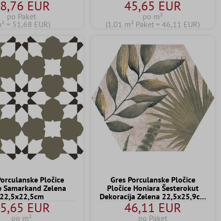
8,76 EUR
45,65 EUR
po Paket
po m²
m² = 51,68 EUR)
(1.01 m² Paket = 46,11 EUR)
Porculanske Pločice
Gres Porculanske Pločice
e Samarkand Zelena
Pločice Honiara Šesterokut
22,5x22,5cm
Dekoracija Zelena 22,5x25,9cm
5,65 EUR
46,11 EUR
Dekoracija
po m²
po Paket