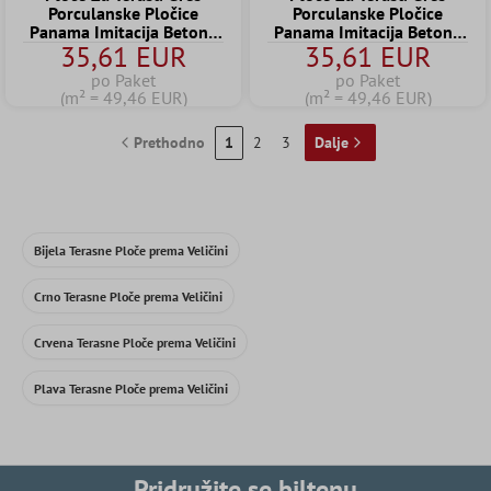
Porculanske Pločice
Porculanske Pločice
Panama Imitacija Betona
Panama Imitacija Betona
35,61 EUR
35,61 EUR
Antracit 60x60x2 cm
Tamnosiva 60x60x2 cm
po Paket
po Paket
(m² = 49,46 EUR)
(m² = 49,46 EUR)
Prethodno
1
2
3
Dalje
Bijela Terasne Ploče prema Veličini
Crno Terasne Ploče prema Veličini
Crvena Terasne Ploče prema Veličini
Plava Terasne Ploče prema Veličini
Pridružite se biltenu