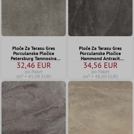
Ploče Za Terasu Gres
Ploče Za Terasu Gres
Porculanske Pločice
Porculanske Pločice
Petersburg Tamnosiva
Hammond Antracit
32,46 EUR
34,56 EUR
60x60x2 cm
60x60x2 cm
po Paket
po Paket
(m² = 45,08 EUR)
(m² = 48,00 EUR)