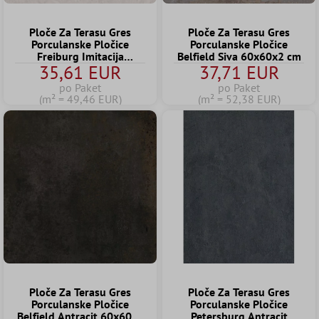
Ploče Za Terasu Gres
Ploče Za Terasu Gres
Porculanske Pločice
Porculanske Pločice
Freiburg Imitacija
Belfield Siva 60x60x2 cm
35,61 EUR
37,71 EUR
Prirodnog Kamena Bež
60x60x2 cm
po Paket
po Paket
(m² = 49,46 EUR)
(m² = 52,38 EUR)
Ploče Za Terasu Gres
Ploče Za Terasu Gres
Porculanske Pločice
Porculanske Pločice
Belfield Antracit 60x60x2
Petersburg Antracit