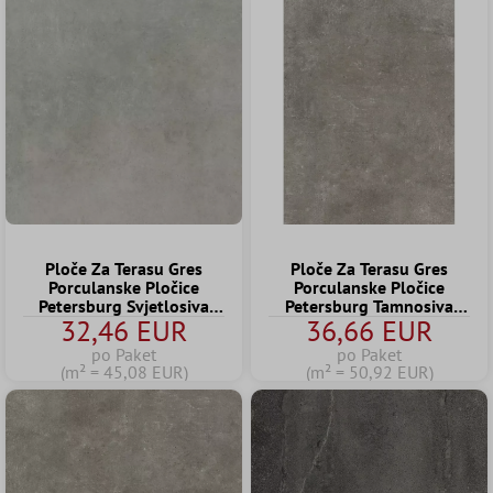
Ploče Za Terasu Gres
Ploče Za Terasu Gres
Porculanske Pločice
Porculanske Pločice
Petersburg Svjetlosiva
Petersburg Tamnosiva
32,46 EUR
36,66 EUR
60x60x2 cm
60x120x2 cm
po Paket
po Paket
(m² = 45,08 EUR)
(m² = 50,92 EUR)