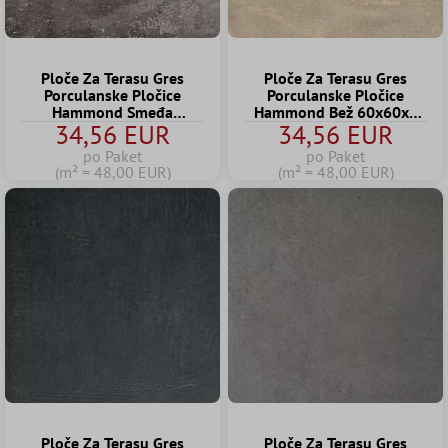
Ploče Za Terasu Gres
Ploče Za Terasu Gres
Porculanske Pločice
Porculanske Pločice
Hammond Smeđa
Hammond Bež 60x60x2
34,56 EUR
34,56 EUR
60x60x2 cm
cm
po Paket
po Paket
(m² = 48,00 EUR)
(m² = 48,00 EUR)
Ploče Za Terasu Gres
Ploče Za Terasu Gres