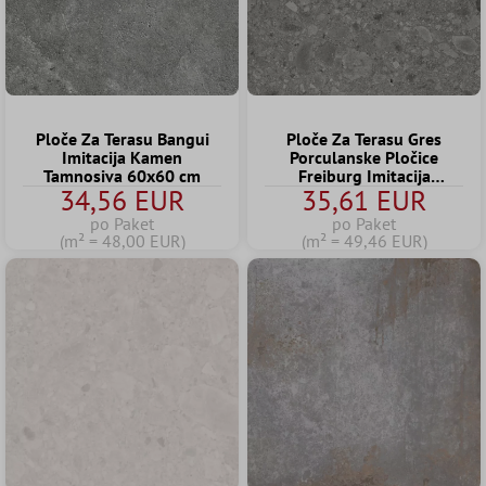
Ploče Za Terasu Bangui
Ploče Za Terasu Gres
Imitacija Kamen
Porculanske Pločice
Tamnosiva 60x60 cm
Freiburg Imitacija
34,56 EUR
35,61 EUR
Prirodnog Kamena Siva
60x60x2 cm
po Paket
po Paket
(m² = 48,00 EUR)
(m² = 49,46 EUR)