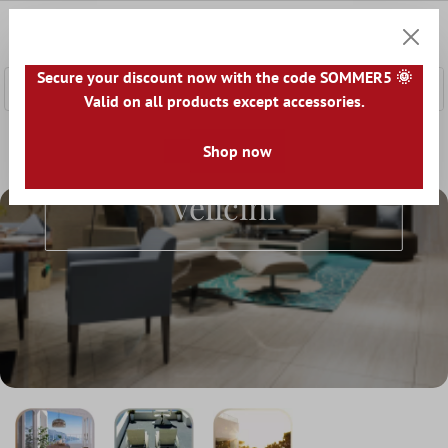
a glavni sadržaj
0
Košaric
Secure your discount now with the code SOMMER5 🌞
Valid on all products except accessories.
Početna
Ploče Za Terasu
Shop now
Terasne Ploče prema Veličini
Terasne Ploče Prema
Veličini