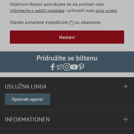
Odabirom Nastavi potvrđujete da ste pročitali naše
informacije o zaštiti podataka
i prihvatili naša
opća uvjeta
.
Stavke označene zvjezdicom (*) su obavezne.
Nastavi
Pridružite se biltenu
USLUŽNA LINIJA
Opozvati ugovor
INFORMATIONEN