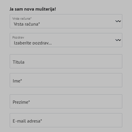
Ja sam nova mušterija!
Osobni podaci
Vrsta računa*
Pozdrav
Titula
Ime*
Prezime*
E-mail adresa*