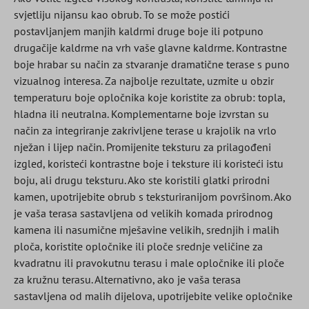
svjetliju nijansu kao obrub. To se može postići
postavljanjem manjih kaldrmi druge boje ili potpuno
drugačije kaldrme na vrh vaše glavne kaldrme. Kontrastne
boje hrabar su način za stvaranje dramatične terase s puno
vizualnog interesa. Za najbolje rezultate, uzmite u obzir
temperaturu boje opločnika koje koristite za obrub: topla,
hladna ili neutralna. Komplementarne boje izvrstan su
način za integriranje zakrivljene terase u krajolik na vrlo
nježan i lijep način. Promijenite teksturu za prilagođeni
izgled, koristeći kontrastne boje i teksture ili koristeći istu
boju, ali drugu teksturu. Ako ste koristili glatki prirodni
kamen, upotrijebite obrub s teksturiranijom površinom. Ako
je vaša terasa sastavljena od velikih komada prirodnog
kamena ili nasumične mješavine velikih, srednjih i malih
ploča, koristite opločnike ili ploče srednje veličine za
kvadratnu ili pravokutnu terasu i male opločnike ili ploče
za kružnu terasu. Alternativno, ako je vaša terasa
sastavljena od malih dijelova, upotrijebite velike opločnike