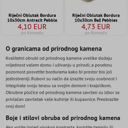
Riječni Oblutak Bordura
Riječni Oblutak Bordura
10x30cm Antracit Pebble
10x30cm Bež Pebbles
4,10 EUR
4,73 EUR
po Komadu
po Komadu
O granicama od prirodnog kamena
Kvalitetni obrubi od prirodnog kamena uvelike dodaju
vrijednost vašem domu i uživanju u prirodi; a posebnu
pozornost posvetite bordurama kako bi prostor bio još
jedinstveniji. Rubovi su način da izrazite svoju osobnost i
integrirate svoju terasu sa svojim domom i krajolikom.
Obrubne pločice od prirodnog kamena savršen su izbor za
privlačan završetak vaše kuhinje ili kupaonice. Preobrazite
svoj dom!
Boje i stilovi obruba od prirodnog kamena
Ako volite izgled visokog kontrasta, koristite tamniju ili