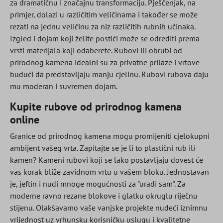
za dramatičnu i značajnu transformaciju. Pješčenjak, na
primjer, dolazi u različitim veličinama i također se može
rezati na jednu veličinu za niz različitih rubnih učinaka.
Izgled i dojam koji želite postići može se odrediti prema
vrsti materijala koji odaberete. Rubovi ili obrubi od
prirodnog kamena idealni su za privatne prilaze i vrtove
budući da predstavljaju manju cjelinu. Rubovi rubova daju
mu moderan i suvremen dojam.
Kupite rubove od prirodnog kamena
online
Granice od prirodnog kamena mogu promijeniti cjelokupni
ambijent vašeg vrta. Zapitajte se je li to plastični rub ili
kamen? Kameni rubovi koji se lako postavljaju dovest će
vas korak bliže zavidnom vrtu u vašem bloku. Jednostavan
je, jeftin i nudi mnoge mogućnosti za "uradi sam". Za
moderne ravno rezane blokove i glatku okruglu riječnu
stijenu. Olakšavamo vaše vanjske projekte nudeći iznimnu
vrijednost uz vrhunsku korisničku uslugu i kvalitetne