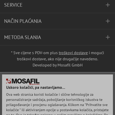
SERVICE
NAČIN PLAĆANJA
METODA SLANJA
* Sve cijene s PDV-om plus
troškovi dostave
i mogući
troškovi dostave, ako nije drugačije navedeno.
Developed by Mosafil GmbH
Uskoro kolačići, pa nastavljamo...
Ova web stranica koristi kolačiće i slične tehnologije za
personaliziranje sadržaja, poboljšanje korisničkog iskustva te
prilagođavanje i procjenu oglašavanja. Klikom na "Prihvatite sve
kolačiće " ili aktiviranjem opcije u postavkama kolačića, pristajete