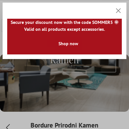
a glavni sadržaj
0
Košaric
Secure your discount now with the code SOMMER5 🌞
Valid on all products except accessories.
Početna
Granica Pločice
Shop now
Bordure Prirodni Kamen
Bordure Prirodni
Kamen
Bordure Prirodni Kamen