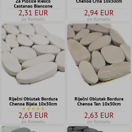
Za Pločice Riesco
Chenoa Crna 10x30cm
Castanao Biancone
2,31 EUR
2,94 EUR
po Komadu
po Komadu
Riječni Oblutak Bordura
Riječni Oblutak Bordura
Chenoa Bijela 10x30cm
Chenoa Tan 10x30cm
Prosječna ocjena 5 od 5 zvjezdica
2,63 EUR
2,63 EUR
po Komadu
po Komadu