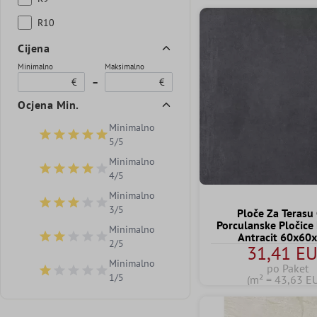
R10
Cijena
Minimalno
Maksimalno
€
–
€
Ocjena Min.
Minimalno
Dodaj filtar: Minimalna ocjena 5 od 5 zvjezdica
5/5
Minimalno
Dodaj filtar: Minimalna ocjena 4 od 5 zvjezdica
4/5
Minimalno
Dodaj filtar: Minimalna ocjena 3 od 5 zvjezdica
3/5
Ploče Za Terasu
Porculanske Pločice
Minimalno
Antracit 60x60
Dodaj filtar: Minimalna ocjena 2 od 5 zvjezdica
2/5
31,41 E
Minimalno
po Paket
Dodaj filtar: Minimalna ocjena 1 od 5 zvjezdica
1/5
(m² = 43,63 E