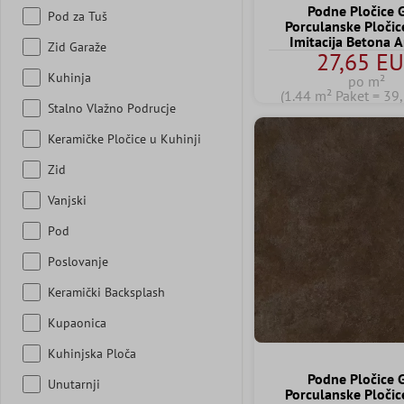
Podne Pločice 
Pod za Tuš
Porculanske Pločic
Imitacija Betona A
Zid Garaže
27,65 E
60x120 cm
Kuhinja
po m²
(1.44 m² Paket = 39
Stalno Vlažno Podrucje
Keramičke Pločice u Kuhinji
Zid
Vanjski
Pod
Poslovanje
Keramički Backsplash
Kupaonica
Kuhinjska Ploča
Podne Pločice 
Unutarnji
Porculanske Pločic