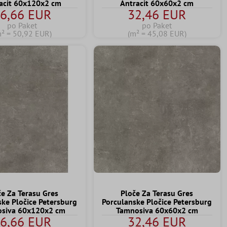
acit 60x120x2 cm
Antracit 60x60x2 cm
6,66 EUR
32,46 EUR
po Paket
po Paket
m² = 50,92 EUR)
(m² = 45,08 EUR)
če Za Terasu Gres
Ploče Za Terasu Gres
ske Pločice Petersburg
Porculanske Pločice Petersburg
siva 60x120x2 cm
Tamnosiva 60x60x2 cm
6,66 EUR
32,46 EUR