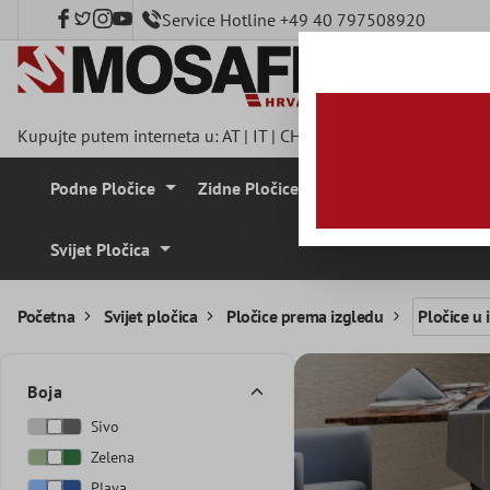
Service Hotline +49 40 797508920
a glavni sadržaj
Kupujte putem interneta u:
AT
|
IT
|
CH
|
FR
|
DE
|
UK
|
CZ
|
SE
|
Podne Pločice
Zidne Pločice
Mozaik Pločice
Svijet Pločica
Početna
Svijet pločica
Pločice prema izgledu
Pločice u
Boja
Sivo
Zelena
Plava