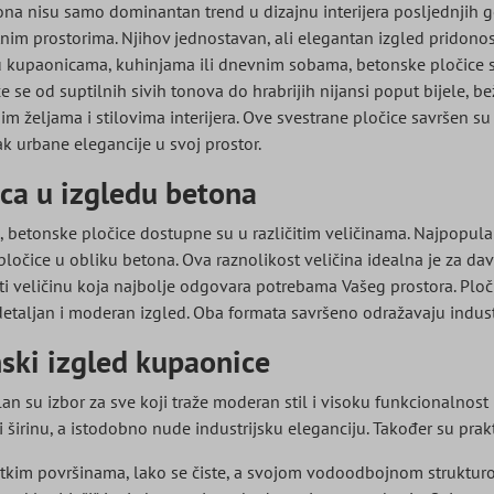
na nisu samo dominantan trend u dizajnu interijera posljednjih go
im prostorima. Njihov jednostavan, ali elegantan izgled pridonosi
e u kupaonicama, kuhinjama ili dnevnim sobama, betonske pločice st
e se od suptilnih sivih tonova do hrabrijih nijansi poput bijele, be
m željama i stilovima interijera. Ove svestrane pločice savršen su 
ak urbane elegancije u svoj prostor.
ica u izgledu betona
a, betonske pločice dostupne su u različitim veličinama. Najpopula
pločice u obliku betona. Ova raznolikost veličina idealna je za 
ti veličinu koja najbolje odgovara potrebama Vašeg prostora. Ploči
detaljan i moderan izgled. Oba formata savršeno odražavaju industr
ski izgled kupaonice
an su izbor za sve koji traže moderan stil i visoku funkcionalno
 širinu, a istodobno nude industrijsku eleganciju. Također su prakti
tkim površinama, lako se čiste, a svojom vodoodbojnom strukturom