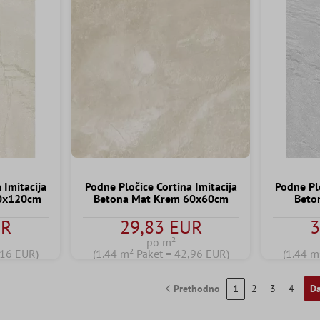
 Imitacija
Podne Pločice Cortina Imitacija
Podne Plo
60x120cm
Betona Mat Krem 60x60cm
Beto
UR
29,83 EUR
3
po m²
,16 EUR)
(1.44 m² Paket = 42,96 EUR)
(1.44 m
Prethodno
1
2
3
4
Da