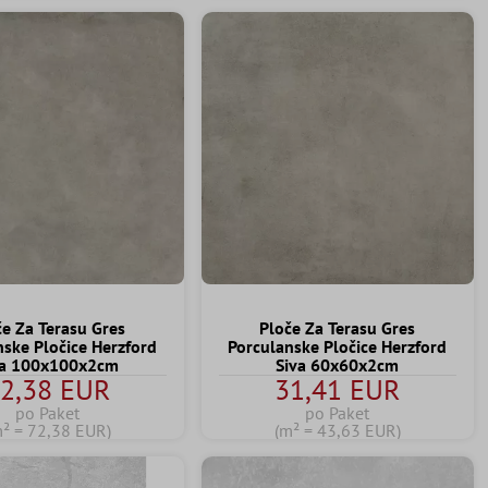
če Za Terasu Gres
Ploče Za Terasu Gres
nske Pločice Herzford
Porculanske Pločice Herzford
va 100x100x2cm
Siva 60x60x2cm
2,38 EUR
31,41 EUR
po Paket
po Paket
m² = 72,38 EUR)
(m² = 43,63 EUR)