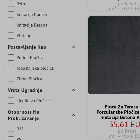
po Paket
Retro
(m² = 50,92 E
Imitacija Kamen
Imitacija Betona
Vintage
Postavljanje Kao
Podna Pločica
Industrijska pločica
Zidne Pločica
Vrsta Ugradnje
Ljepilo za Pločice
Ploče Za Terasu
Otpornost Na
Porculanske Pločic
Imitacija Betona A
Proklizavanje
35,61 E
60x60x2 c
R11
po Paket
(m² = 49,46 E
R9