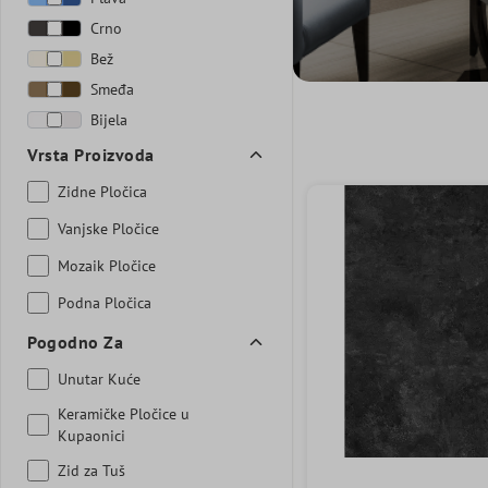
Crno
Bež
Smeđa
Bijela
Vrsta Proizvoda
Zidne Pločica
Vanjske Pločice
Mozaik Pločice
Podna Pločica
Pogodno Za
Unutar Kuće
Keramičke Pločice u
Kupaonici
Zid za Tuš