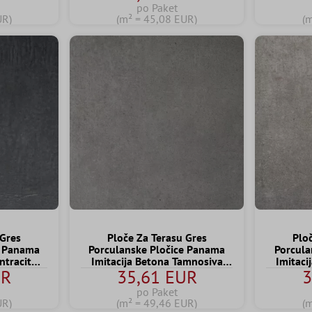
po Paket
UR)
(m² = 45,08 EUR)
(
 Gres
Ploče Za Terasu Gres
Plo
e Panama
Porculanske Pločice Panama
Porcula
ntracit
Imitacija Betona Tamnosiva
Imitaci
UR
35,61 EUR
3
m
60x60x2 cm
po Paket
UR)
(m² = 49,46 EUR)
(