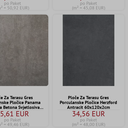
po Paket
po Paket
m² = 50,92 EUR)
(m² = 45,08 EUR)
če Za Terasu Gres
Ploče Za Terasu Gres
nske Pločice Panama
Porculanske Pločice Herzford
ja Betona Svjetlosiva
Antracit 60x120x2cm
5,61 EUR
34,56 EUR
60x60x2 cm
po Paket
po Paket
m² = 49,46 EUR)
(m² = 48,00 EUR)