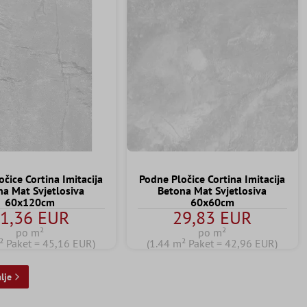
čice Cortina Imitacija
Podne Pločice Cortina Imitacija
na Mat Svjetlosiva
Betona Mat Svjetlosiva
60x120cm
60x60cm
1,36 EUR
29,83 EUR
po m²
po m²
² Paket = 45,16 EUR)
(1.44 m² Paket = 42,96 EUR)
lje