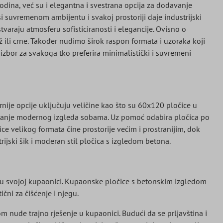
dina, već su i elegantna i svestrana opcija za dodavanje
 suvremenom ambijentu i svakoj prostoriji daje industrijski
varaju atmosferu sofisticiranosti i elegancije. Ovisno o
ž ili crne. Također nudimo širok raspon formata i uzoraka koji
izbor za svakoga tko preferira minimalistički i suvremeni
rnije opcije uključuju veličine kao što su 60x120 pločice u
davanje modernog izgleda sobama. Uz pomoć odabira pločica po
ce velikog formata čine prostorije većim i prostranijim, dok
ijski šik i moderan stil pločica s izgledom betona.
st u svojoj kupaonici. Kupaonske pločice s betonskim izgledom
čni za čišćenje i njegu.
 nude trajno rješenje u kupaonici. Budući da se prljavština i