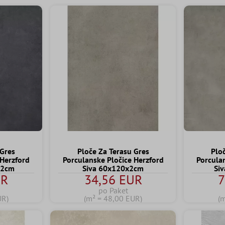
 Gres
Ploče Za Terasu Gres
Plo
 Herzford
Porculanske Pločice Herzford
Porcula
x2cm
Siva 60x120x2cm
Si
UR
34,56 EUR
7
po Paket
UR)
(m² = 48,00 EUR)
(