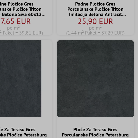
ne Pločice Gres
Podne Pločice Gres
anske Pločice Triton
Porculanske Pločice Triton
ja Betona Siva 60x120
Imitacija Betona Antracit
7,65 EUR
25,90 EUR
cm
60x60 cm
po m²
po m²
² Paket = 39,81 EUR)
(1.44 m² Paket = 37,29 EUR)
če Za Terasu Gres
Ploče Za Terasu Gres
ske Pločice Petersburg
Porculanske Pločice Petersburg