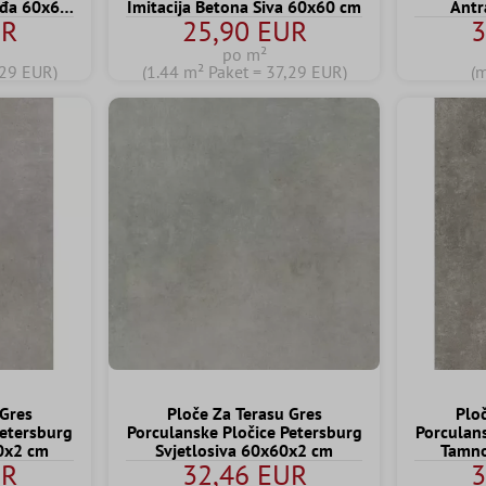
eđa 60x60
Imitacija Betona Siva 60x60 cm
Antr
UR
25,90 EUR
3
po m²
,29 EUR)
(1.44 m² Paket = 37,29 EUR)
(
 Gres
Ploče Za Terasu Gres
Plo
Petersburg
Porculanske Pločice Petersburg
Porculan
20x2 cm
Svjetlosiva 60x60x2 cm
Tamno
UR
32,46 EUR
3