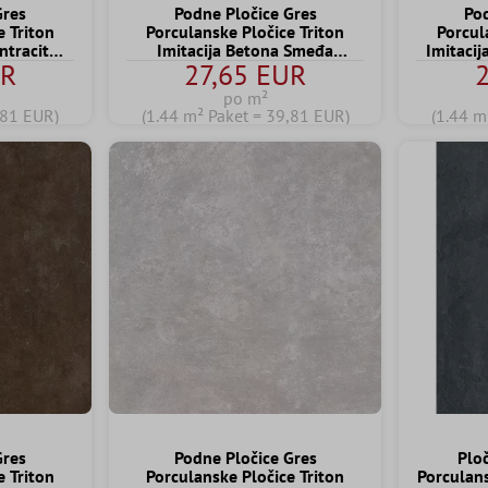
Gres
Podne Pločice Gres
Pod
e Triton
Porculanske Pločice Triton
Porcul
ntracit
Imitacija Betona Smeđa
Imitaci
UR
27,65 EUR
2
60x120 cm
po m²
,81 EUR)
(1.44 m² Paket = 39,81 EUR)
(1.44 m
Gres
Podne Pločice Gres
Plo
e Triton
Porculanske Pločice Triton
Porculan