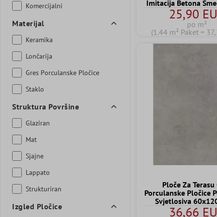
Imitacija Betona Sm
Komercijalni
25,90 E
cm
Materijal
po m²
(1.44 m² Paket = 37
Keramika
Lončarija
Gres Porculanske Pločice
Staklo
Struktura Površine
Glaziran
Mat
Sjajne
Lappato
Ploče Za Terasu
Strukturiran
Porculanske Pločice 
Svjetlosiva 60x1
Izgled Pločice
36,66 E