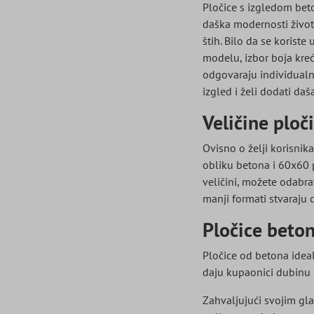
Pločice s izgledom beto
daška modernosti životn
štih. Bilo da se korist
modelu, izbor boja kreć
odgovaraju individualni
izgled i želi dodati daš
Veličine ploč
Ovisno o želji korisnik
obliku betona i 60x60 
veličini, možete odabra
manji formati stvaraju 
Pločice beton
Pločice od betona ideal
daju kupaonici dubinu i
Zahvaljujući svojim gla