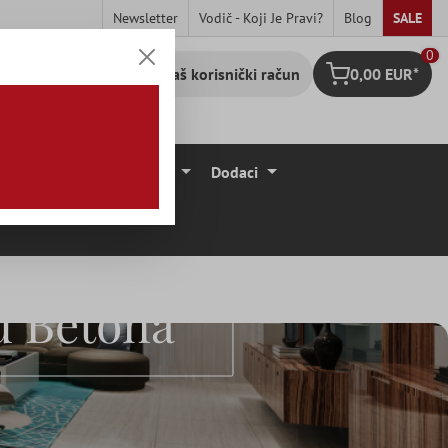
Newsletter
Vodič - Koji Je Pravi?
Blog
SALE
0
Vaš korisnički račun
0,00 EUR*
Košarica
očice
Podne Obloge
Dodaci
u Betona