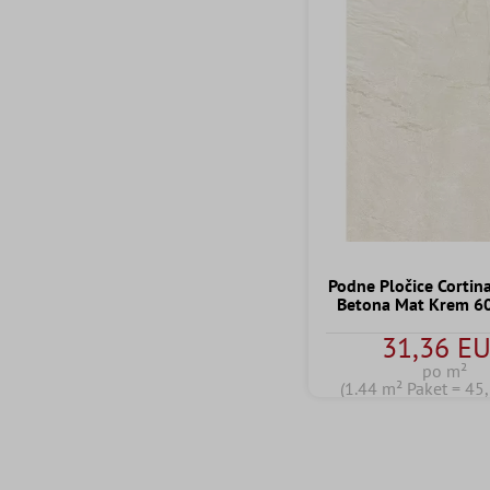
Podne Pločice Cortina
Betona Mat Krem 
31,36 E
po m²
(1.44 m² Paket = 45