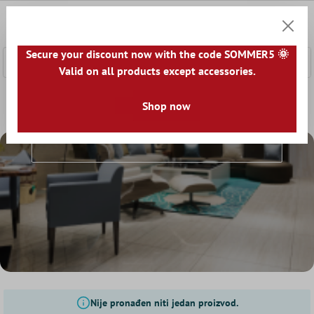
a glavni sadržaj
0
Košaric
Secure your discount now with the code SOMMER5 🌞
Valid on all products except accessories.
Početna
Podne Pločice
Shop now
Noviteti
Noviteti
Nije pronađen niti jedan proizvod.