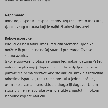
Napomena:
Roba koju isporučuje špediter dostavlja se "free to the curb",
tj. do javnog trotoara koji je najbliži adresi dostave!
Rokovi isporuke
Budući da naši artikli imaju različita vremena isporuke,
možete ih pronaći na našoj stranici proizvoda. Ovo se
stalno ažurira.
(ako je ugovoreno plaćanje unaprijed, nakon datuma Vašeg
naloga za plaćanje). Napominjemo da nedjeljom i državnim
praznicima nema dostave. Ako ste naručili artikle s različitim
rokovima isporuke, robu ćemo poslati u jednoj pošiljci,
osim ako s vama nismo sklopili drugačiji dogovor. U tom
slučaju vrijeme isporuke ovisi o artiklu s najduljim rokom
isporuke koji ste naručili.