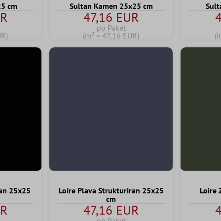
25 cm
Sultan Kamen 25x25 cm
Sult
UR
47,16 EUR
4
po Paket
UR)
(m² = 47,16 EUR)
(
ran 25x25
Loire Plava Strukturiran 25x25
Loire 
cm
UR
47,16 EUR
4
po Paket