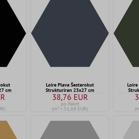
rokut
Loire Plava Šesterokut
Loire
x27 cm
Strukturiran 23x27 cm
Stru
UR
38,76 EUR
3
po Paket
UR)
(m² = 51,68 EUR)
(