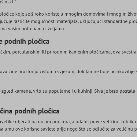
inski. "
pločice koje se široko koriste u mnogim domovima i mnogim život
ljučuje različite mogućnosti materijala, uključujući standardne ploč
ma vašim potrebama i željama.
e podnih pločica
mičkim, porculanskim ili prirodnim kamenim pločicama, ova svestr
va čine prostoriju čistom i svježom, dok tamne boje učinkovitije skr
 izgled kamena, vrlo su popularne i u kuhinji. Siva je brzo posta
čina podnih pločica
velike utjecati na dojam prostora, a odabir prave veličine i oblika
na umu ove korisne savjete prije nego što se odlučite za veličinu p