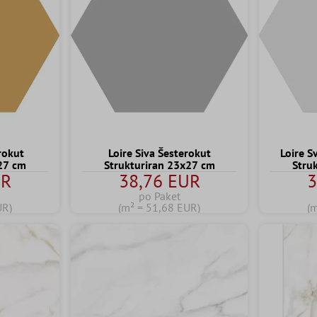
rokut
Loire Siva Šesterokut
Loire S
x27 cm
Strukturiran 23x27 cm
Stru
UR
38,76 EUR
3
po Paket
UR)
(m² = 51,68 EUR)
(