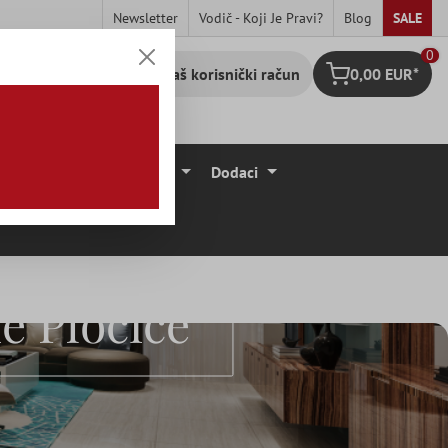
Newsletter
Vodič - Koji Je Pravi?
Blog
SALE
0
Vaš korisnički račun
0,00 EUR*
Košarica
očice
Podne Obloge
Dodaci
e Pločice