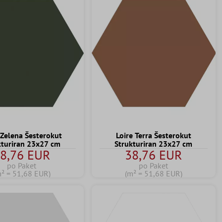
 Zelena Šesterokut
Loire Terra Šesterokut
kturiran 23x27 cm
Strukturiran 23x27 cm
8,76 EUR
38,76 EUR
po Paket
po Paket
m² = 51,68 EUR)
(m² = 51,68 EUR)