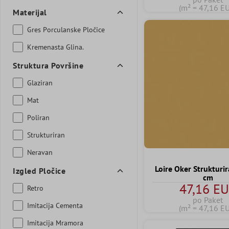
(m² = 47,16 E
Materijal
Gres Porculanske Pločice
Kremenasta Glina.
Struktura Površine
Glaziran
Mat
Poliran
Strukturiran
Neravan
Loire Oker Strukturi
Izgled Pločice
cm
47,16 E
Retro
po Paket
Imitacija Cementa
(m² = 47,16 E
Imitacija Mramora