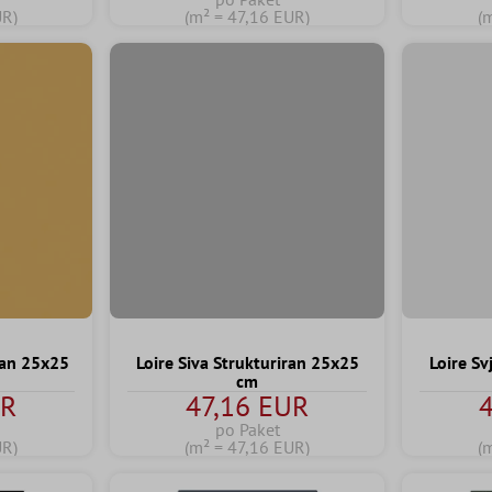
UR)
(m² = 47,16 EUR)
(
ran 25x25
Loire Siva Strukturiran 25x25
Loire Sv
cm
UR
47,16 EUR
4
po Paket
UR)
(m² = 47,16 EUR)
(