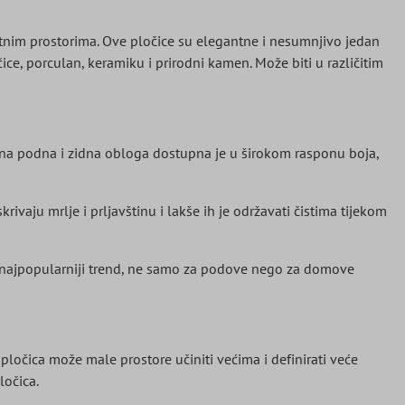
nim prostorima. Ove pločice su elegantne i nesumnjivo jedan
ice, porculan, keramiku i prirodni kamen. Može biti u različitim
ana podna i zidna obloga dostupna je u širokom rasponu boja,
ivaju mrlje i prljavštinu i lakše ih je održavati čistima tijekom
la najpopularniji trend, ne samo za podove nego za domove
 pločica može male prostore učiniti većima i definirati veće
ločica.