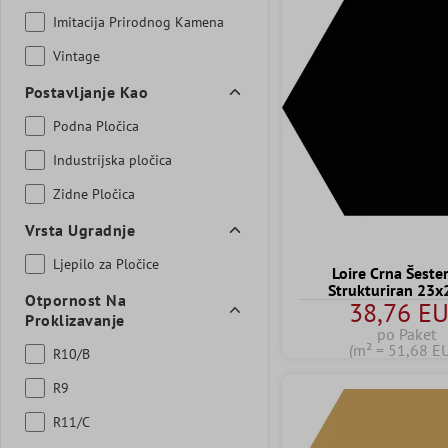
Imitacija Prirodnog Kamena
Vintage
Postavljanje Kao
Podna Pločica
Industrijska pločica
Zidne Pločica
Vrsta Ugradnje
Ljepilo za Pločice
Loire Crna Šeste
Strukturiran 23
Otpornost Na
38,76 E
Proklizavanje
po Paket
(m² = 51,68 E
R10/B
R9
R11/C