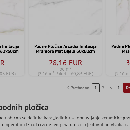
 Imitacija
Podne Pločice Arcadia Imitacija
Podne Plo
 60x60cm
Mramora Mat Bijela 60x60cm
Mra
UR
28,16 EUR
3
po m²
,83 EUR)
(2.16 m² Paket = 60,83 EUR)
(2.16 m
Prethodno
1
2
3
4
Da
podnih pločica
 obično se definira kao: „Jedinica za obnavljanje keramičke površ
temperaturu iznad crvene temperature koja je dovoljno visoka da p