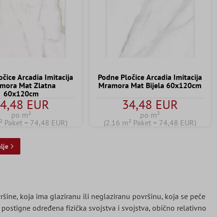
čice Arcadia Imitacija
Podne Pločice Arcadia Imitacija
mora Mat Zlatna
Mramora Mat Bijela 60x120cm
60x120cm
4,48 EUR
34,48 EUR
po m²
po m²
² Paket = 74,48 EUR)
(2.16 m² Paket = 74,48 EUR)
lje
ine, koja ima glaziranu ili neglaziranu površinu, koja se peče
ostigne određena fizička svojstva i svojstva, obično relativno