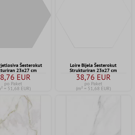
vjetlosiva Šesterokut
Loire Bijela Šesterokut
kturiran 23x27 cm
Strukturiran 23x27 cm
8,76 EUR
38,76 EUR
po Paket
po Paket
m² = 51,68 EUR)
(m² = 51,68 EUR)