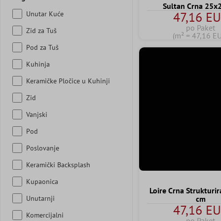
Sultan Crna 25x
47,16 E
Unutar Kuće
po Paket
Zid za Tuš
(m² = 47,16 E
Pod za Tuš
Kuhinja
Keramičke Pločice u Kuhinji
Zid
Vanjski
Pod
Poslovanje
Keramički Backsplash
Kupaonica
Loire Crna Strukturi
Unutarnji
cm
47,16 E
Komercijalni
po Paket