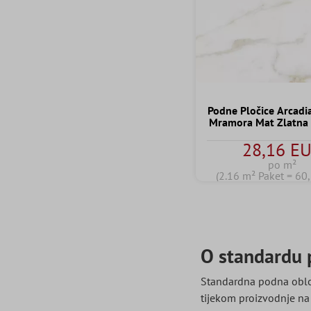
Podne Pločice Arcadia
Mramora Mat Zlatna
28,16 E
po m²
(2.16 m² Paket = 60
O standardu 
Standardna podna obloga
tijekom proizvodnje na 