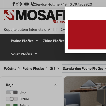
Service Hotline +49 40 797508920
a glavni sadržaj
Kupujte putem interneta u:
AT
|
IT
|
CH
|
FR
|
DE
|
UK
|
CZ
|
SE
|
Podne Pločice
Zidne Pločice
Mozaik Pločice
Svijet Pločica
Početna
Podne Pločice
Stil
Standardne Podne Pločice
Boja
Sivo
Srebro
Zelena