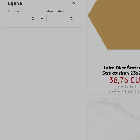
Cijena
Minimalno
Maksimalno
€
–
€
Loire Oker Šeste
Strukturiran 23
38,76 E
po Paket
(m² = 51,68 E