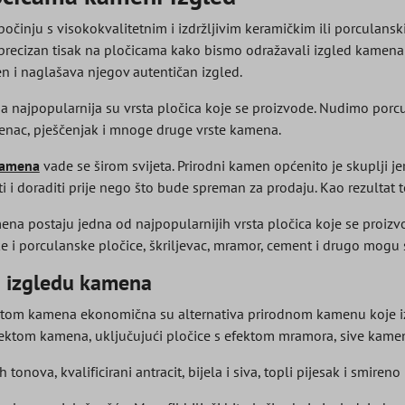
činju s visokokvalitetnim i izdržljivim keramičkim ili porculansk
i precizan tisak na pločicama kako bismo odražavali izgled kamena
n i naglašava njegov autentičan izgled.
a najpopularnija su vrsta pločica koje se proizvode. Nudimo porc
nenac, pješčenjak i mnoge druge vrste kamena.
kamena
vade se širom svijeta. Prirodni kamen općenito je skuplji jer 
ti i doraditi prije nego što bude spreman za prodaju. Kao rezulta
na postaju jedna od najpopularnijih vrsta pločica koje se proizvod
ke i porculanske pločice, škriljevac, mramor, cement i drugo mogu
u izgledu kamena
fektom kamena ekonomična su alternativa prirodnom kamenu koje i
efektom kamena, uključujući pločice s efektom mramora, sive kamene
 tonova, kvalificirani antracit, bijela i siva, topli pijesak i smire