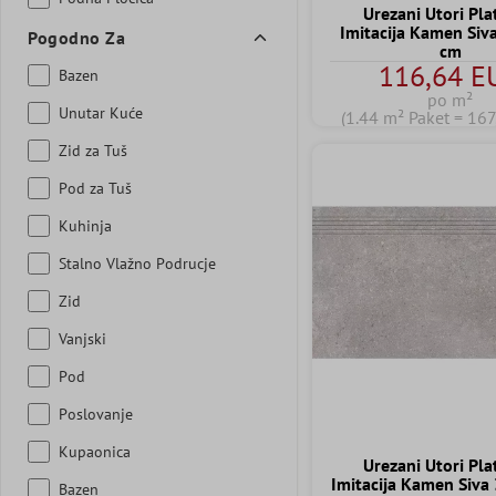
Urezani Utori Pl
Imitacija Kamen Siv
Pogodno Za
cm
116,64 E
Bazen
po m²
Unutar Kuće
(1.44 m² Paket = 16
Zid za Tuš
Pod za Tuš
Kuhinja
Stalno Vlažno Podrucje
Zid
Vanjski
Pod
Poslovanje
Kupaonica
Urezani Utori Pl
Imitacija Kamen Siva
Bazen