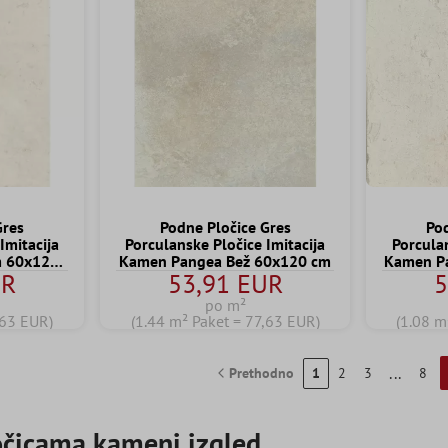
Gres
Podne Pločice Gres
Pod
Imitacija
Porculanske Pločice Imitacija
Porculan
m 60x120
Kamen Pangea Bež 60x120 cm
Kamen P
UR
53,91 EUR
5
po m²
,63 EUR)
(1.44 m² Paket = 77,63 EUR)
(1.08 m
...
Prethodno
1
2
3
8
čicama kameni izgled