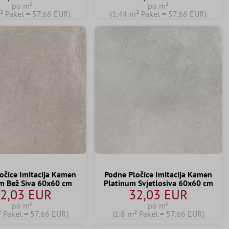
po m²
po m²
² Paket = 57,66 EUR)
(1.44 m² Paket = 57,66 EUR)
očice Imitacija Kamen
Podne Pločice Imitacija Kamen
m Bež Siva 60x60 cm
Platinum Svjetlosiva 60x60 cm
2,03 EUR
32,03 EUR
po m²
po m²
² Paket = 57,66 EUR)
(1.8 m² Paket = 57,66 EUR)