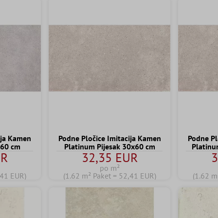
ija Kamen
Podne Pločice Imitacija Kamen
Podne Pl
x60 cm
Platinum Pijesak 30x60 cm
Platinu
UR
32,35 EUR
3
po m²
,41 EUR)
(1.62 m² Paket = 52,41 EUR)
(1.62 m