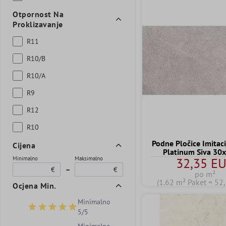
Otpornost Na
Proklizavanje
R11
R10/B
R10/A
R9
R12
R10
Podne Pločice Imitac
Cijena
Platinum Siva 30
Minimalno
Maksimalno
32,35 E
€
–
€
po m²
(1.62 m² Paket = 52
Ocjena Min.
Minimalno
Dodaj filtar: Minimalna ocjena 5 od 5 zvjezdica
5/5
Minimalno