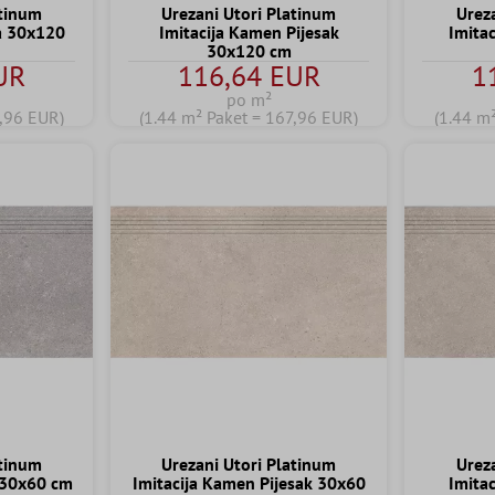
atinum
Urezani Utori Platinum
Urez
a 30x120
Imitacija Kamen Pijesak
Imita
30x120 cm
UR
116,64 EUR
1
po m²
7,96 EUR)
(1.44 m² Paket = 167,96 EUR)
(1.44 m
atinum
Urezani Utori Platinum
Urez
 30x60 cm
Imitacija Kamen Pijesak 30x60
Imita