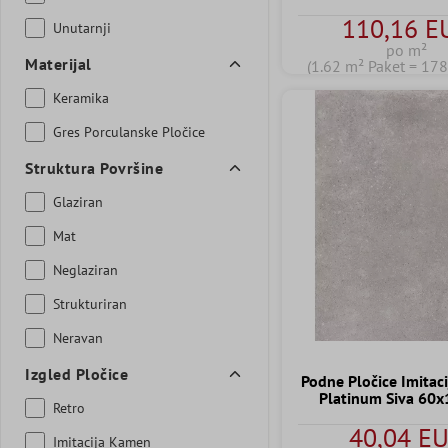
110,16 E
Unutarnji
po m²
Materijal
(1.62 m² Paket = 17
Keramika
Gres Porculanske Pločice
Struktura Površine
Glaziran
Mat
Neglaziran
Strukturiran
Neravan
Izgled Pločice
Podne Pločice Imitac
Platinum Siva 60
Retro
40,04 E
Imitacija Kamen