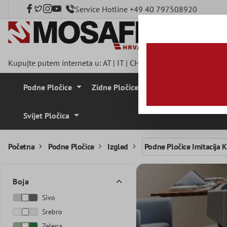
Service Hotline +49 40 797508920
a glavni sadržaj
Kupujte putem interneta u:
AT
|
IT
|
CH
|
FR
|
DE
|
UK
|
CZ
|
SE
|
Podne Pločice
Zidne Pločice
Mozaik Pločice
Svijet Pločica
Početna
Podne Pločice
Izgled
Podne Pločice Imitacija
Boja
Sivo
Srebro
Zelena