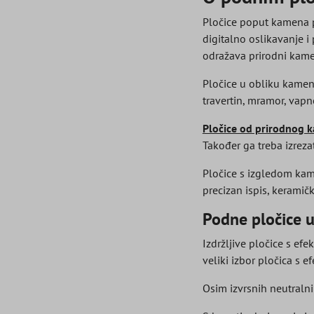
Pločice poput kamena po
digitalno oslikavanje 
odražava prirodni kame
Pločice u obliku kamen
travertin, mramor, vap
Pločice od prirodnog 
Također ga treba izreza
Pločice s izgledom kame
precizan ispis, keramič
Podne pločice 
Izdržljive pločice s e
veliki izbor pločica s 
Osim izvrsnih neutralnih