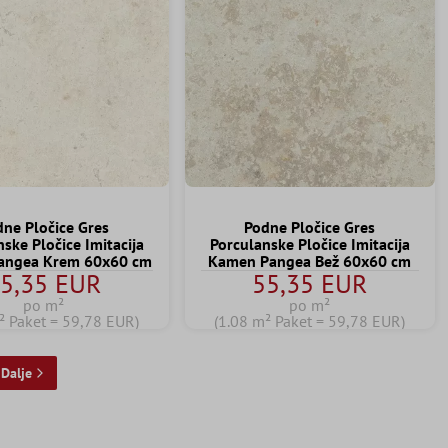
ne Pločice Gres
Podne Pločice Gres
ske Pločice Imitacija
Porculanske Pločice Imitacija
angea Krem 60x60 cm
Kamen Pangea Bež 60x60 cm
5,35 EUR
55,35 EUR
po m²
po m²
² Paket = 59,78 EUR)
(1.08 m² Paket = 59,78 EUR)
Dalje