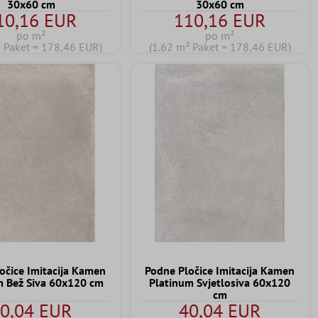
30x60 cm
30x60 cm
10,16 EUR
110,16 EUR
po m²
po m²
² Paket = 178,46 EUR)
(1.62 m² Paket = 178,46 EUR)
očice Imitacija Kamen
Podne Pločice Imitacija Kamen
m Bež Siva 60x120 cm
Platinum Svjetlosiva 60x120
cm
0,04 EUR
40,04 EUR