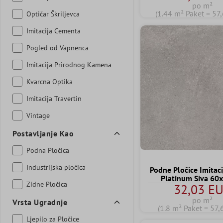
po m²
(1.44 m² Paket = 57
Optičar Škriljevca
Imitacija Cementa
Pogled od Vapnenca
Imitacija Prirodnog Kamena
Kvarcna Optika
Imitacija Travertin
Vintage
Postavljanje Kao
Podna Pločica
Industrijska pločica
Podne Pločice Imitac
Platinum Siva 60
Zidne Pločica
32,03 E
po m²
Vrsta Ugradnje
(1.8 m² Paket = 57
Ljepilo za Pločice