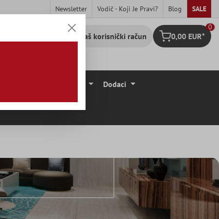
Newsletter
Vodič - Koji Je Pravi?
Blog
SALE
0
Vaš korisnički račun
0,00 EUR*
Košarica
očice
Podne Obloge
Dodaci
mitacija