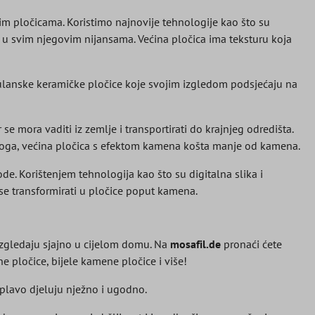
im pločicama. Koristimo najnovije tehnologije kao što su
 u svim njegovim nijansama. Većina pločica ima teksturu koja
ulanske keramičke pločice koje svojim izgledom podsjećaju na
se mora vaditi iz zemlje i transportirati do krajnjeg odredišta.
t toga, većina pločica s efektom kamena košta manje od kamena.
e. Korištenjem tehnologija kao što su digitalna slika i
 se transformirati u pločice poput kamena.
zgledaju sjajno u cijelom domu. Na
mosafil.de
pronaći ćete
 pločice, bijele kamene pločice i više!
no plavo djeluju nježno i ugodno.