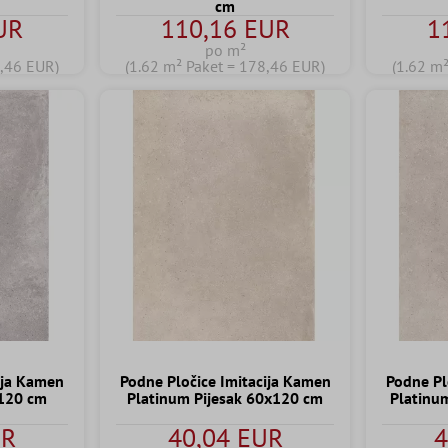
cm
UR
110,16 EUR
1
po m²
8,46 EUR)
(1.62 m² Paket = 178,46 EUR)
(1.62 m
ija Kamen
Podne Pločice Imitacija Kamen
Podne Pl
x120 cm
Platinum Pijesak 60x120 cm
Platinu
UR
40,04 EUR
4