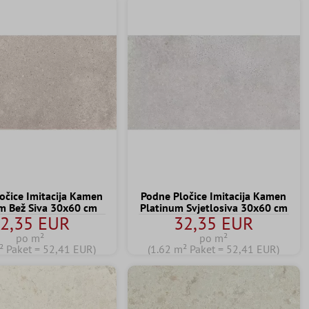
očice Imitacija Kamen
Podne Pločice Imitacija Kamen
m Bež Siva 30x60 cm
Platinum Svjetlosiva 30x60 cm
2,35 EUR
32,35 EUR
po m²
po m²
² Paket = 52,41 EUR)
(1.62 m² Paket = 52,41 EUR)