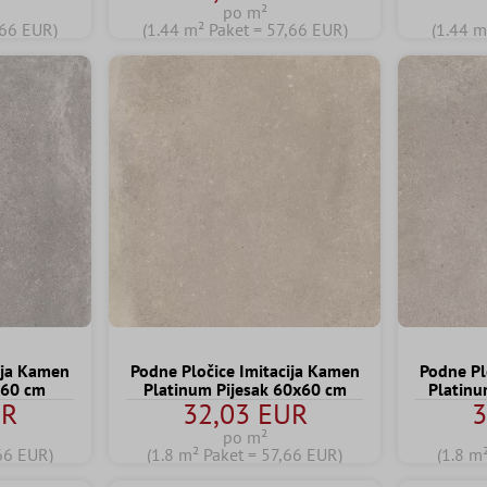
po m²
,66 EUR)
(1.44 m² Paket = 57,66 EUR)
(1.44 m
ija Kamen
Podne Pločice Imitacija Kamen
Podne Pl
x60 cm
Platinum Pijesak 60x60 cm
Platinu
UR
32,03 EUR
3
po m²
,66 EUR)
(1.8 m² Paket = 57,66 EUR)
(1.8 m