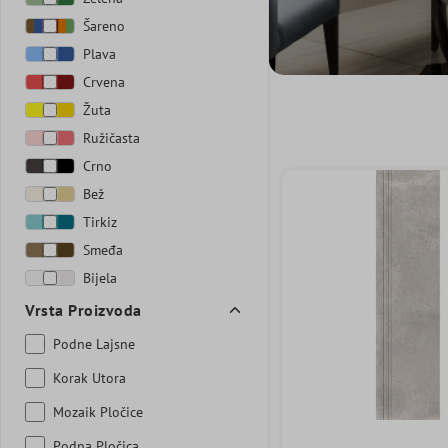
Šareno
Plava
Crvena
Žuta
Ružičasta
Crno
Bež
Tirkiz
Smeđa
Bijela
Vrsta Proizvoda
Podne Lajsne
Korak Utora
Mozaik Pločice
Podna Pločica