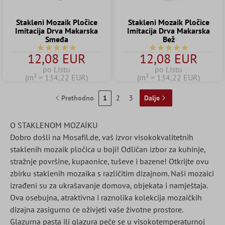
Stakleni Mozaik Pločice
Stakleni Mozaik Pločice
Imitacija Drva Makarska
Imitacija Drva Makarska
Smeđa
Bež
Prosječna ocjena 5 od 5 zvjezdica
Prosječna ocjena 5 od 
12,08 EUR
12,08 EUR
po Listu
po Listu
(m² = 134,22 EUR)
(m² = 134,22 EUR)
Prethodno
1
2
3
Dalje
O STAKLENOM MOZAİKU
Dobro došli na Mosafil.de, vaš izvor visokokvalitetnih
staklenih mozaik pločica u boji! Odličan izbor za kuhinje,
stražnje površine, kupaonice, tuševe i bazene! Otkrijte ovu
zbirku staklenih mozaika s različitim dizajnom. Naši mozaici
izrađeni su za ukrašavanje domova, objekata i namještaja.
Ova osebujna, atraktivna i raznolika kolekcija mozaičkih
dizajna zasigurno će oživjeti vaše životne prostore.
Glazurna pasta ili glazura peče se u visokotemperaturnoj