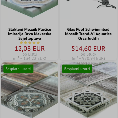
Stakleni Mozaik Pločice
Glas Pool Schwimmbad
Imitacija Drva Makarska
Mosaik Trend-Vi Aquatica
Svjetloplava
Orca Judith
Prosječna ocjena 5 od 5 zvjezdica
12,08 EUR
514,60 EUR
po Listu
po Stück
(m² = 134,22 EUR)
(m² = 970,94 EUR)
Besplatni uzorci
Besplatni uzorci