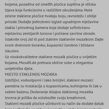
bojama, pozadina od smeđih pločica suptilna je stilska
izjava koja funkcionira u različitim okruženjima. Naše
zelene staklene pločice hvataju boju, ravnotežu i obilje
prirode. Dodajte jedinstveni izgled ugradnjom mješavine
stakla i prirodnog kamena koja dodaje sofisticiranu
mješavinu zemljanih tonova i polirane završne obrade.
Istaknite svoj zid ili pod zlatnim staklenim mozaikom. Dajte
svom dnevnom boravku, kupaonici čarobno i blistavo
iskustvo
Uz visokokvalitetne staklene mozaik pločice u svijetlim
bojama, Mosafil.de pretvara obične sobe u elegantna
umjetnička djela.
MJESTO STAKLENOG MOZAİKA
Izdržljivi, vodootporni i lako brisljivi, stakleni mozaici
pametna su instalacija u kupaonicama, kuhinjama ili čak u
vašem bazenu. Dodavanje dizajna staklenog mozaika
izvrsna je prilika da oslobodite svoju kreativnost.
Stakleni mozaik pločice učinkovit su način da dodate dašak