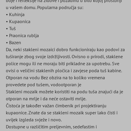
boje i refleksije na zidove i pozadinu u bilo kojoj prostoriji
u vašem domu. Popularna područja su:
• Kuhinja
• Kupaonica
• Tuš
• Praonica rublja
• Bazen
Da, neki stakleni mozaici dobro funkcioniraju kao podovi za
tuširanje zbog svoje izdržljivosti. Ovisno o prirodi, staklene
police mogu ili ne moraju biti prikladne za upotrebu. Sve
ovisi o veličini staklenih pločica i zavjese poda tuš kabine.
Otporan na vodu Bez obzira na to koliko vremena
provedete pod tušem, vodootporan je
Stakleni mozaik možete koristiti na podu tuša znajući da je
otporan na mrlje i da neće ostaviti mrlje.
Čistoća je također važan čimbenik pri projektiranju
kupaonice. Znate da se stakleni mozaik super lako čisti i
uvijek izgleda svježe i novo.
Dostupne u različitim preljevnim, sedefastim i