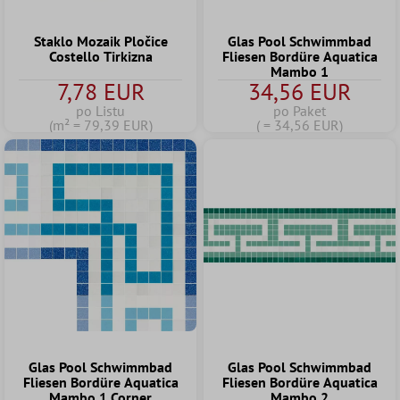
Staklo Mozaik Pločice
Glas Pool Schwimmbad
Costello Tirkizna
Fliesen Bordüre Aquatica
Mambo 1
7,78 EUR
34,56 EUR
po Listu
po Paket
(m² = 79,39 EUR)
( = 34,56 EUR)
Glas Pool Schwimmbad
Glas Pool Schwimmbad
Fliesen Bordüre Aquatica
Fliesen Bordüre Aquatica
Mambo 1 Corner
Mambo 2