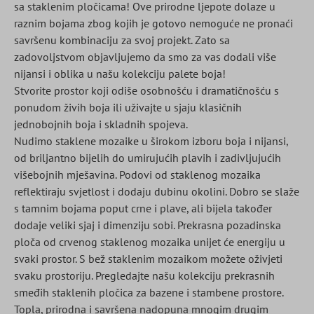
sa staklenim pločicama! Ove prirodne ljepote dolaze u
raznim bojama zbog kojih je gotovo nemoguće ne pronaći
savršenu kombinaciju za svoj projekt. Zato sa
zadovoljstvom objavljujemo da smo za vas dodali više
nijansi i oblika u našu kolekciju palete boja!
Stvorite prostor koji odiše osobnošću i dramatičnošću s
ponudom živih boja ili uživajte u sjaju klasičnih
jednobojnih boja i skladnih spojeva.
Nudimo staklene mozaike u širokom izboru boja i nijansi,
od briljantno bijelih do umirujućih plavih i zadivljujućih
višebojnih mješavina. Podovi od staklenog mozaika
reflektiraju svjetlost i dodaju dubinu okolini. Dobro se slaže
s tamnim bojama poput crne i plave, ali bijela također
dodaje veliki sjaj i dimenziju sobi. Prekrasna pozadinska
ploča od crvenog staklenog mozaika unijet će energiju u
svaki prostor. S bež staklenim mozaikom možete oživjeti
svaku prostoriju. Pregledajte našu kolekciju prekrasnih
smeđih staklenih pločica za bazene i stambene prostore.
Topla, prirodna i savršena nadopuna mnogim drugim