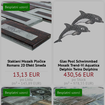
Besplatni uzorci
Stakleni Mozaik Pločice
Glas Pool Schwimmbad
Romans 2D Efekt Smeđa
Mosaik Trend-Vi Aquatica
Delphin Twins Dolphins
13,13 EUR
430,56 EUR
po Listu
po Stück
(m² = 145,89 EUR)
(m² = 978,55 EUR)
Besplatni uzorci
Besplatni uzorci