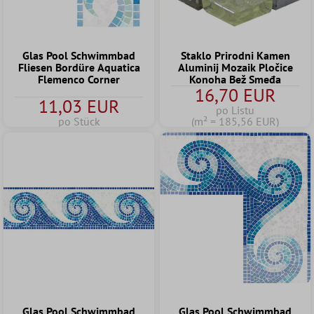
Glas Pool Schwimmbad
Staklo Prirodni Kamen
Fliesen Bordüre Aquatica
Aluminij Mozaik Pločice
Flemenco Corner
Konoha Bež Smeđa
16,70 EUR
11,03 EUR
po Listu
po Stück
(m² = 185,56 EUR)
Glas Pool Schwimmbad
Glas Pool Schwimmbad