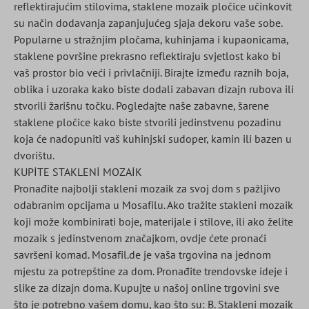
reflektirajućim stilovima, staklene mozaik pločice učinkovit
su način dodavanja zapanjujućeg sjaja dekoru vaše sobe.
Popularne u stražnjim pločama, kuhinjama i kupaonicama,
staklene površine prekrasno reflektiraju svjetlost kako bi
vaš prostor bio veći i privlačniji. Birajte između raznih boja,
oblika i uzoraka kako biste dodali zabavan dizajn rubova ili
stvorili žarišnu točku. Pogledajte naše zabavne, šarene
staklene pločice kako biste stvorili jedinstvenu pozadinu
koja će nadopuniti vaš kuhinjski sudoper, kamin ili bazen u
dvorištu.
KUPİTE STAKLENİ MOZAİK
Pronađite najbolji stakleni mozaik za svoj dom s pažljivo
odabranim opcijama u Mosafilu. Ako tražite stakleni mozaik
koji može kombinirati boje, materijale i stilove, ili ako želite
mozaik s jedinstvenom značajkom, ovdje ćete pronaći
savršeni komad. Mosafil.de je vaša trgovina na jednom
mjestu za potrepštine za dom. Pronađite trendovske ideje i
slike za dizajn doma. Kupujte u našoj online trgovini sve
što je potrebno vašem domu, kao što su: B. Stakleni mozaik