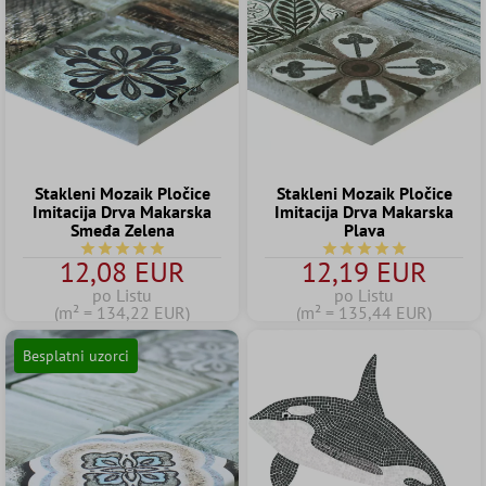
Stakleni Mozaik Pločice
Stakleni Mozaik Pločice
Imitacija Drva Makarska
Imitacija Drva Makarska
Smeđa Zelena
Plava
Prosječna ocjena 5 od 5 zvjezdica
Prosječna ocjena 5 od 
12,08 EUR
12,19 EUR
po Listu
po Listu
(m² = 134,22 EUR)
(m² = 135,44 EUR)
Besplatni uzorci