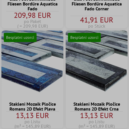
Fliesen Bordüre Aquatica
Fliesen Bordüre Aquatica
Fado
Fado Corner
209,98 EUR
41,91 EUR
po Paket
( = 209,98 EUR)
po Stück
Besplatni uzorci
Besplatni uzorci
Stakleni Mozaik Pločice
Stakleni Mozaik Pločice
Romans 2D Efekt Plava
Romans 2D Efekt Crna
13,13 EUR
13,13 EUR
po Listu
po Listu
(m² = 145,89 EUR)
(m² = 145,89 EUR)