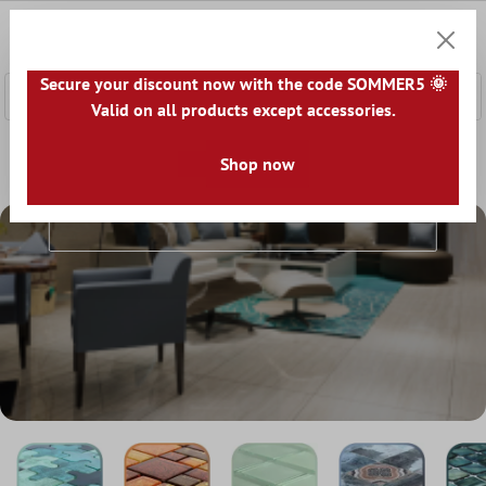
a glavni sadržaj
0
Košaric
Secure your discount now with the code SOMMER5 🌞
Valid on all products except accessories.
Početna
Mozaik Pločice
Shop now
Stakleni Mozaik
Stakleni Mozaik