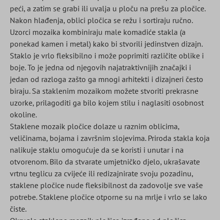
peći, a zatim se grabi ili uvalja u ploču na prešu za pločice.
Nakon hlađenja, oblici pločica se režu i sortiraju ručno.
Uzorci mozaika kombiniraju male komadiće stakla (a
ponekad kamen i metal) kako bi stvorili jedinstven dizajn.
Staklo je vrlo fleksibilno i može poprimiti različite oblike i
boje. To je jedna od njegovih najatraktivnijih značajki i
jedan od razloga zašto ga mnogi arhitekti i dizajneri često
biraju. Sa staklenim mozaikom možete stvoriti prekrasne
uzorke, prilagoditi ga bilo kojem stilu i naglasiti osobnost
okoline.
Staklene mozaik pločice dolaze u raznim oblicima,
veličinama, bojama i završnim slojevima. Priroda stakla koja
nalikuje staklu omogućuje da se koristi i unutar i na
otvorenom. Bilo da stvarate umjetničko djelo, ukrašavate
vrtnu teglicu za cvijeće ili redizajnirate svoju pozadinu,
staklene pločice nude fleksibilnost da zadovolje sve vaše
potrebe. Staklene pločice otporne su na mrlje i vrlo se lako
čiste.