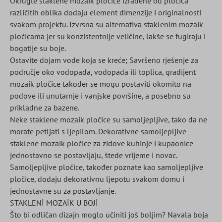
Okrugle staklene mozaik pločice izrađene od pločica
različitih oblika dodaju element dimenzije i originalnosti
svakom projektu. Izvrsna su alternativa staklenim mozaik
pločicama jer su konzistentnije veličine, lakše se fugiraju i
bogatije su boje.
Ostavite dojam vode koja se kreće; Savršeno rješenje za
područje oko vodopada, vodopada ili toplica, gradijent
mozaik pločice također se mogu postaviti okomito na
podove ili unutarnje i vanjske površine, a posebno su
prikladne za bazene.
Neke staklene mozaik pločice su samoljepljive, tako da ne
morate petljati s ljepilom. Dekorativne samoljepljive
staklene mozaik pločice za zidove kuhinje i kupaonice
jednostavno se postavljaju, štede vrijeme i novac.
Samoljepljive pločice, također poznate kao samoljepljive
pločice, dodaju dekorativnu ljepotu svakom domu i
jednostavne su za postavljanje.
STAKLENİ MOZAİK U BOJİ
Što bi odličan dizajn moglo učiniti još boljim? Navala boja