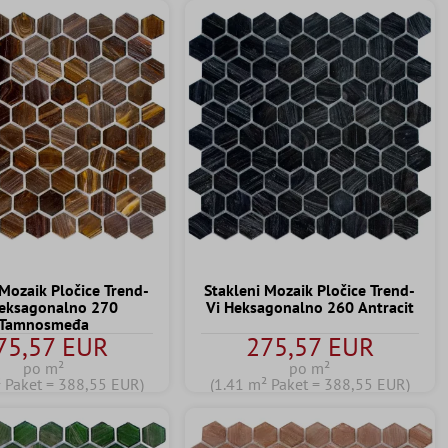
 Mozaik Pločice Trend-
Stakleni Mozaik Pločice Trend-
Heksagonalno 270
Vi Heksagonalno 260 Antracit
Tamnosmeđa
75,57 EUR
275,57 EUR
po m²
po m²
² Paket = 388,55 EUR)
(1.41 m² Paket = 388,55 EUR)