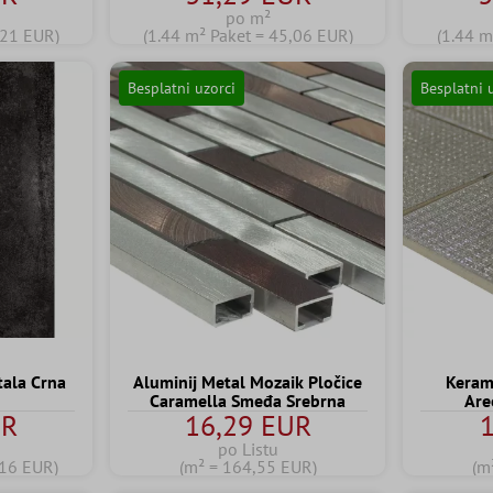
po m²
,21 EUR)
(1.44 m² Paket = 45,06 EUR)
(1.44 m
Besplatni uzorci
Besplatni 
tala Crna
Aluminij Metal Mozaik Pločice
Keram
Caramella Smeđa Srebrna
Are
UR
16,29 EUR
1
po Listu
,16 EUR)
(m² = 164,55 EUR)
(m