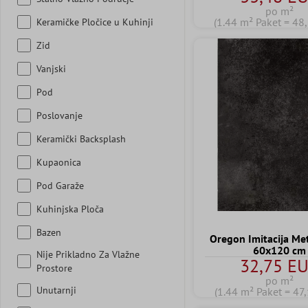
po m²
(1.44 m² Paket = 48
Keramičke Pločice u Kuhinji
Zid
Vanjski
Pod
Poslovanje
Keramički Backsplash
Kupaonica
Pod Garaže
Kuhinjska Ploča
Bazen
Oregon Imitacija Me
60x120 cm
Nije Prikladno Za Vlažne
32,75 E
Prostore
po m²
Unutarnji
(1.44 m² Paket = 47