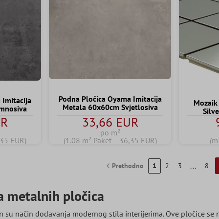
Podna Pločica Oyama Imitacija
Imitacija
Mozaik 
Metala 60x60cm Svjetlosiva
mnosiva
Silv
UR
33,66 EUR
po m²
,35 EUR)
(1.08 m² Paket = 36,35 EUR)
(m
...
Prethodno
1
2
3
8
a metalnih pločica
an su način dodavanja modernog stila interijerima. Ove pločice se