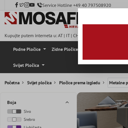
Service Hotline +49 40 797508920
a glavni sadržaj
Kupujte putem interneta u:
AT
|
IT
|
CH
|
FR
|
DE
|
UK
|
CZ
|
SE
|
Podne Pločice
Zidne Pločice
Mozaik Pločice
Svijet Pločica
Početna
Svijet pločica
Pločice prema izgledu
Metalne p
Boja
Sivo
Srebro
Ljubičasta