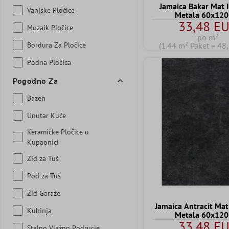
Jamaica Bakar Mat I
Vanjske Pločice
Metala 60x120
33,48 E
Mozaik Pločice
po m²
Bordura Za Pločice
(1.44 m² Paket = 48
Podna Pločica
Pogodno Za
Bazen
Unutar Kuće
Keramičke Pločice u
Kupaonici
Zid za Tuš
Pod za Tuš
Zid Garaže
Jamaica Antracit Mat
Kuhinja
Metala 60x120
33,48 E
Stalno Vlažno Podrucje