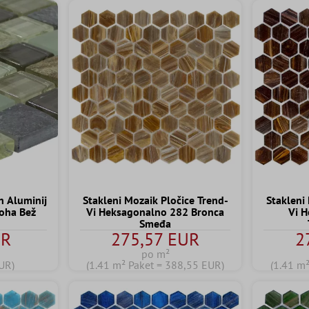
n Aluminij
Stakleni Mozaik Pločice Trend-
Stakleni
noha Bež
Vi Heksagonalno 282 Bronca
Vi 
Smeđa
UR
275,57 EUR
2
po m²
UR)
(1.41 m² Paket = 388,55 EUR)
(1.41 m