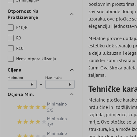
poslovnim prostorima. 
Otpornost Na
završne obrade dodaju s
Proklizavanje
uzoraka, ove pločice se 
eleganciju i jednostavn
R10/B
R9
Metalne pločice dodaju 
estetiku dok stvaraju p
R10
a daju luksuzan i elega
Nema otpora klizanju
karakter sobi i stvaraj
šarm. Ova široka paleta
Cijena
željama.
Minimalno
Maksimalno
€
–
€
Tehničke kara
Ocjena Min.
Metalne pločice karakte
Minimalno
hrđu čine ih izdržljivi
Dodaj filtar: Minimalna ocjena 5 od 5 zvjezdica
5/5
izgleda, primjerice, ku
Minimalno
mrlje. Ove pločice se la
Dodaj filtar: Minimalna ocjena 4 od 5 zvjezdica
4/5
struktura, koja može iz
Minimalno
prostore kao što su kuh