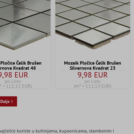
Pločice Čelik Brušen
Mozaik Pločice Čelik Brušen
ernova Kvadrat 48
Silvernova Kvadrat 23
9,98 EUR
9,98 EUR
po Listu
po Listu
² = 112,13 EUR)
(m² = 112,13 EUR)
Dalje
 najčešće koriste u kuhinjama, kupaonicama, stambenim i