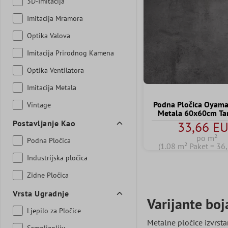
3D-Imitacija
Imitacija Mramora
Optika Valova
Imitacija Prirodnog Kamena
Optika Ventilatora
Imitacija Metala
Podna Pločica Oyama 
Vintage
Metala 60x60cm Ta
Postavljanje Kao
33,66 E
po m²
Podna Pločica
(1.08 m² Paket = 36
Industrijska pločica
Zidne Pločica
Vrsta Ugradnje
Varijante boj
Ljepilo za Pločice
Metalne pločice izvrst
Samoljepljiv