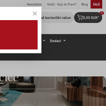
Newsletter
Vodič - Koji Je Pravi?
Blog
SALE
0
Vaš korisnički račun
0,00 EUR*
Košarica
očice
Podne Obloge
Dodaci
čice