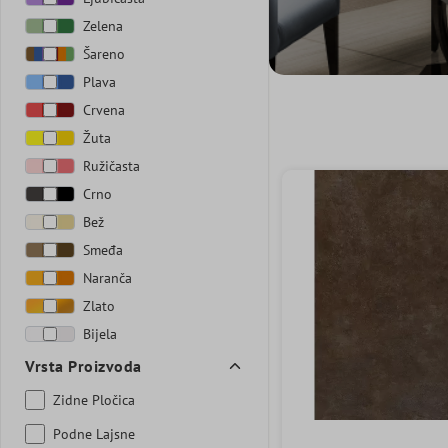
Zelena
Šareno
Plava
Crvena
Žuta
Ružičasta
Crno
Bež
Smeđa
Naranča
Zlato
Bijela
Vrsta Proizvoda
Zidne Pločica
Podne Lajsne