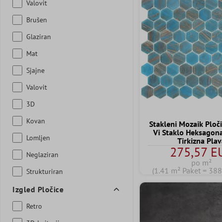
Valovit
Brušen
Glaziran
Mat
Sjajne
Valovit
3D
Kovan
Stakleni Mozaik Ploč
Vi Staklo Heksagon
Lomljen
Tirkizna Pla
275,57 E
Neglaziran
po m²
(1.41 m² Paket = 38
Strukturiran
Izgled Pločice
Retro