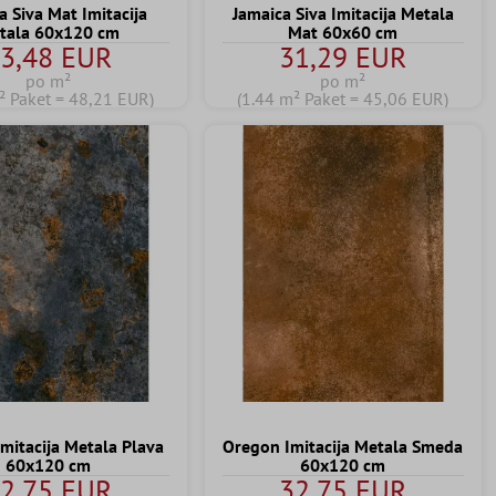
a Siva Mat Imitacija
Jamaica Siva Imitacija Metala
tala 60x120 cm
Mat 60x60 cm
3,48 EUR
31,29 EUR
po m²
po m²
² Paket = 48,21 EUR)
(1.44 m² Paket = 45,06 EUR)
mitacija Metala Plava
Oregon Imitacija Metala Smeda
60x120 cm
60x120 cm
2,75 EUR
32,75 EUR