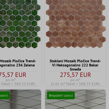
 Mozaik Pločice Trend-
Stakleni Mozaik Pločice Trend-
agonalno 236 Zelena
Vi Heksagonalno 222 Bakar
Smeđa
75,57 EUR
275,57 EUR
po m²
po m²
² Paket = 388,55 EUR)
(1.41 m² Paket = 388,55 EUR)
uzorci
Besplatni uzorci