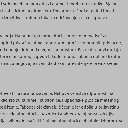
 sobama daju industrijski glamur i modernu estetiku. Sjajne
 sofisticiraniju atmosferu. Dostupne u širokoj paleti boja i
 ih izdržljiva struktura laka za održavanje koja osigurava
ma boja. Na primjer, srebrne pločice nude minimalističku
toplu i privlačnu atmosferu. Zlatne pločice mogu biti privlačne,
koji dodaje dubinu i eleganciju prostoru. Bakreni tonovi dodaju
e pločice metalnog izgleda također mogu sobama dati rustikalni
ukusu, omogućujući vam da dizajnirate interijere prema svojim
žljivost i lakoća održavanja. Njihova svojstva otpornosti na
re kao što su kuhinje i kupaonice. Kupaonske pločice metalnog
ištenje. Također olakšavaju čišćenje jer odbijaju prljavštinu i
hrđe. Metalne pločice također karakterizira njihova izdržljiva
ija svih ovih značajki čini metalne pločice idealnim izborom za