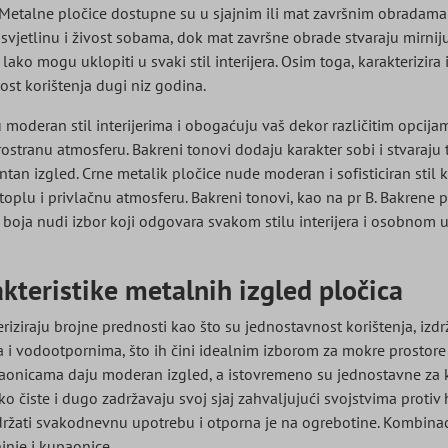
Metalne pločice dostupne su u sjajnim ili mat završnim obradama i
vjetlinu i živost sobama, dok mat završne obrade stvaraju mirniju i
lako mogu uklopiti u svaki stil interijera. Osim toga, karakterizira
ost korištenja dugi niz godina.
moderan stil interijerima i obogaćuju vaš dekor različitim opcija
rostranu atmosferu. Bakreni tonovi dodaju karakter sobi i stvaraju 
ntan izgled. Crne metalik pločice nude moderan i sofisticiran stil 
u toplu i privlačnu atmosferu. Bakreni tonovi, kao na pr B. Bakren
 boja nudi izbor koji odgovara svakom stilu interijera i osobnom 
kteristike metalnih izgled pločica
riziraju brojne prednosti kao što su jednostavnost korištenja, izdr
ma i vodootpornima, što ih čini idealnim izborom za mokre prosto
paonicama daju moderan izgled, a istovremeno su jednostavne za kor
ko čiste i dugo zadržavaju svoj sjaj zahvaljujući svojstvima protiv 
držati svakodnevnu upotrebu i otporna je na ogrebotine. Kombinac
inje i kupaonice.