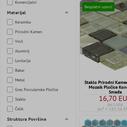
Komercijalni
Besplatni uzorci
Materijal
Keramika
Prirodni Kamen
Vinil
Aluminij
Lončarija
Bakar
Metal
Staklo Prirodni Kame
Mozaik Pločice Ko
Gres Porculanske Pločice
Smeđa
16,70 E
Staklo
po Listu
(m² = 185,56 E
Čelik
Struktura Površine