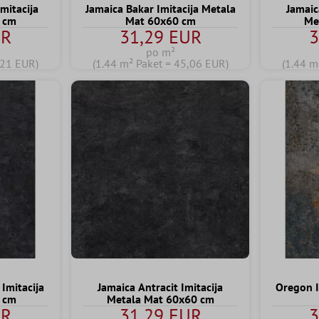
mitacija
Jamaica Bakar Imitacija Metala
Jamaic
 cm
Mat 60x60 cm
Me
UR
31,29 EUR
3
po m²
,21 EUR)
(1.44 m² Paket = 45,06 EUR)
(1.44 m
 Imitacija
Jamaica Antracit Imitacija
Oregon I
 cm
Metala Mat 60x60 cm
UR
31,29 EUR
3