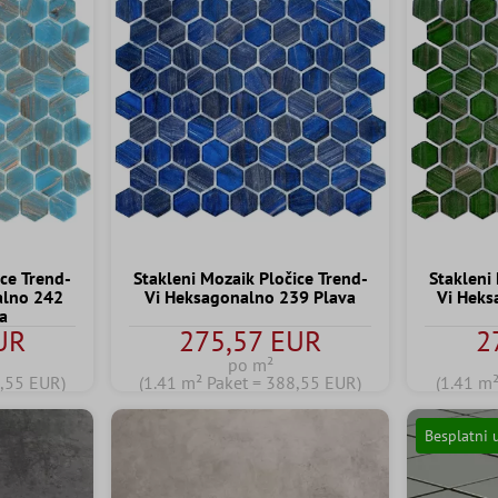
ice Trend-
Stakleni Mozaik Pločice Trend-
Stakleni
alno 242
Vi Heksagonalno 239 Plava
Vi Heks
va
UR
275,57 EUR
2
po m²
8,55 EUR)
(1.41 m² Paket = 388,55 EUR)
(1.41 m
Besplatni 