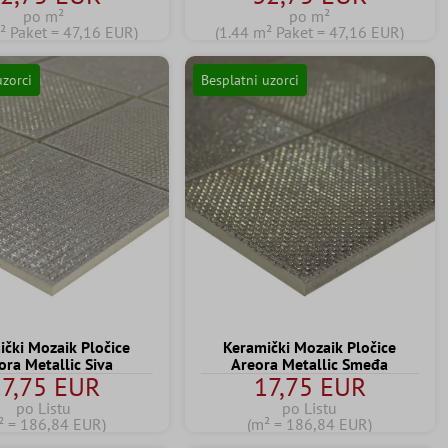
po m²
po m²
² Paket = 47,16 EUR)
(1.44 m² Paket = 47,16 EUR)
uzorci
Besplatni uzorci
ički Mozaik Pločice
Keramički Mozaik Pločice
ora Metallic Siva
Areora Metallic Smeđa
7,75 EUR
17,75 EUR
po Listu
po Listu
² = 186,84 EUR)
(m² = 186,84 EUR)