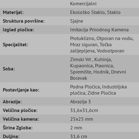
Komercijalni
Materijal:
Ekološko Staklo
, Staklo
Struktura površine:
Sjajne
Izgled pločice:
Imitacija Prirodnog Kamena
Protuklizno
, Otporan na vodu
,
Specijalitet:
Mraz siguran
, Točka
zalijepljena
, Vodootporan
Zimski Vrt
, Kuhinja
,
Kupaonica
, Praonica
,
Soba:
Spremište
, Hodnik
, Dnevni
Boravak
Podna Pločica
, Industrijska
Postavljanje kao:
pločica
, Zidne Pločica
Abrazija:
Abrazija 3
Veličina pločice:
31,6x31,6cm
Veličina kamena:
25x25 mm
Širina Zgloba:
2 mm
Duljina:
31,6 cm