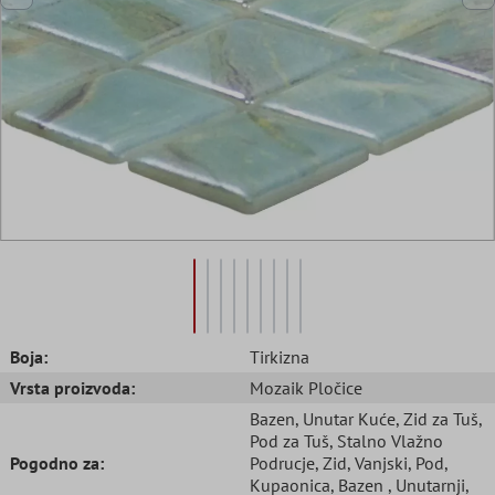
Boja:
Tirkizna
Vrsta proizvoda:
Mozaik Pločice
Bazen
, Unutar Kuće
, Zid za Tuš
,
Pod za Tuš
, Stalno Vlažno
Pogodno za:
Podrucje
, Zid
, Vanjski
, Pod
,
Kupaonica
, Bazen
, Unutarnji
,