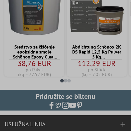
Sredstvo za čišćenje
Abdichtung Schönox 2K
epoksidne smole
DS Rapid 12,5 Kg Pulver
Schönox Epoxy Clean
5 Kg
38,76 EUR
112,29 EUR
0,5 kg
Dispersionskomponente
po Paket
po Stück
(kg = 77,52 EUR)
(kg = 7,02 EUR)
Pridružite se biltenu
USLUŽNA LINIJA