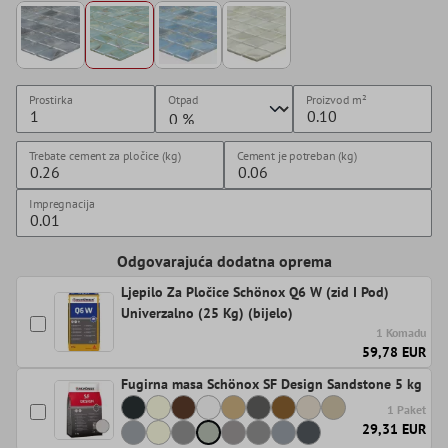
Prostirka
Otpad
Proizvod
m²
Trebate cement za pločice (kg)
Cement je potreban (kg)
Impregnacija
Odgovarajuća dodatna oprema
Ljepilo Za Pločice Schönox Q6 W (zid I Pod)
Univerzalno (25 Kg) (bijelo)
1 Komadu
59,78 EUR
Fugirna masa Schönox SF Design Sandstone 5 kg
1 Paket
29,31 EUR