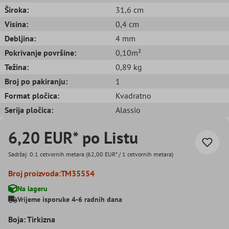
Široka:
31,6 cm
Visina:
0,4 cm
Debljina:
4 mm
Pokrivanje površine:
0,10m²
Težina:
0,89 kg
Broj po pakiranju:
1
Format pločica:
Kvadratno
Serija pločica:
Alassio
6,20 EUR* po Listu
Sadržaj:
0.1 cetvornih metara
(62,00 EUR* / 1 cetvornih metara)
Broj proizvoda:
TM35554
Na lageru
Vrijeme isporuke 4-6 radnih dana
Boja: Tirkizna