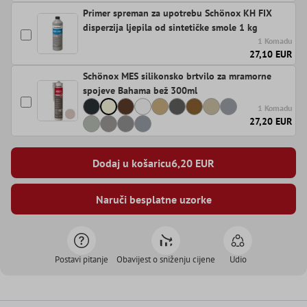
Primer spreman za upotrebu Schönox KH FIX
disperzija ljepila od sintetičke smole 1 kg
1 Komadu
27,10 EUR
Schönox MES silikonsko brtvilo za mramorne
spojeve Bahama bež 300ml
1 Komadu
27,20 EUR
Dodaj u košaricu
6,20
EUR
Naruči besplatne uzorke
Postavi pitanje
Obavijest o sniženju cijene
Udio