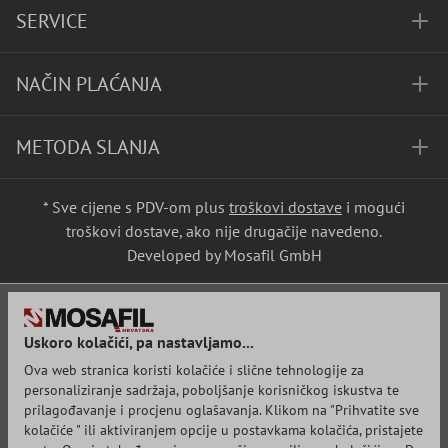
SERVICE
NAČIN PLAĆANJA
METODA SLANJA
* Sve cijene s PDV-om plus
troškovi dostave
i mogući
troškovi dostave, ako nije drugačije navedeno.
Developed by Mosafil GmbH
Uskoro kolačići, pa nastavljamo...
Ova web stranica koristi kolačiće i slične tehnologije za
personaliziranje sadržaja, poboljšanje korisničkog iskustva te
prilagođavanje i procjenu oglašavanja. Klikom na "Prihvatite sve
kolačiće " ili aktiviranjem opcije u postavkama kolačića, pristajete