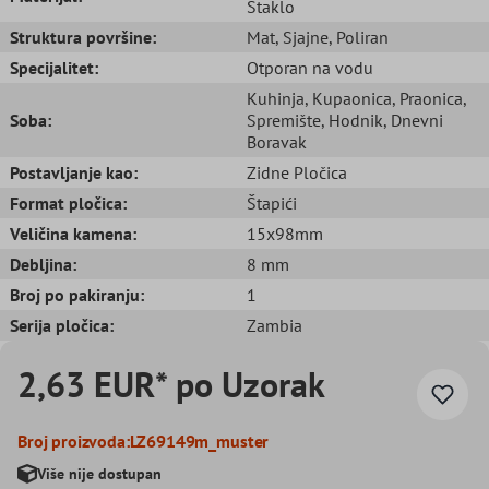
Staklo
Struktura površine:
Mat
, Sjajne
, Poliran
Specijalitet:
Otporan na vodu
Kuhinja
, Kupaonica
, Praonica
,
Soba:
Spremište
, Hodnik
, Dnevni
Boravak
Postavljanje kao:
Zidne Pločica
Format pločica:
Štapići
Veličina kamena:
15x98mm
Debljina:
8 mm
Broj po pakiranju:
1
Serija pločica:
Zambia
2,63 EUR* po Uzorak
Broj proizvoda:
LZ69149m_muster
Više nije dostupan