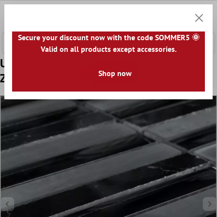
a glavni sadržaj
0
Košaric
Secure your discount now with the code SOMMER5 🌞
Valid on all products except accessories.
Uzorak Mozaik Pločice Staklo Mramor
Shop now
Zambia