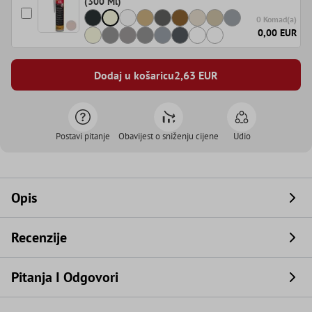
(300 Ml)
0 Komad(a)
0,00 EUR
Dodaj u košaricu
2,63
EUR
Postavi pitanje
Obavijest o sniženju cijene
Udio
Opis
Recenzije
Pitanja I Odgovori