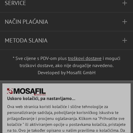
SERVICE
NAČIN PLAĆANJA
METODA SLANJA
* Sve cijene s PDV-om plus
troškovi dostave
i mogući
troškovi dostave, ako nije drugačije navedeno.
Developed by Mosafil GmbH
Uskoro kolačići, pa nastavljamo...
Ova web stranica koristi kolačiće i slične tehnologije za
personaliziranje sadržaja, poboljšanje korisničkog iskustva te
prilagođavanje i procjenu oglašavanja. Klikom na "Prihvatite sve
kolačiće " ili aktiviranjem opcije u postavkama kolačića, pristajete
na to. Ovo je također opisano u našim pravilima o kolačićima. Da