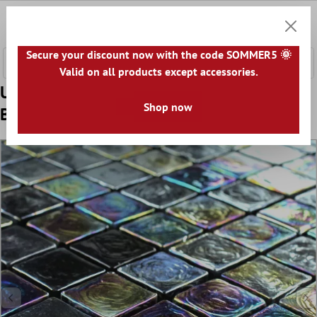
a glavni sadržaj
0
Košaric
Secure your discount now with the code SOMMER5 🌞
Valid on all products except accessories.
Uzorak Mozaik Pločice Staklo Efekt Petrol
Shop now
Black