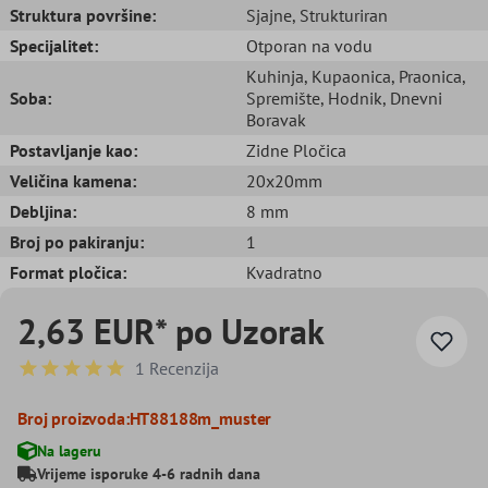
Struktura površine:
Sjajne
, Strukturiran
Specijalitet:
Otporan na vodu
Kuhinja
, Kupaonica
, Praonica
,
Soba:
Spremište
, Hodnik
, Dnevni
Boravak
Postavljanje kao:
Zidne Pločica
Veličina kamena:
20x20mm
Debljina:
8 mm
Broj po pakiranju:
1
Format pločica:
Kvadratno
2,63 EUR* po Uzorak
1 Recenzija
Prosječna ocjena 5 od 5 zvjezdica
Broj proizvoda:
HT88188m_muster
Na lageru
Vrijeme isporuke 4-6 radnih dana