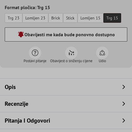
Format pločica: Trg 15
Trg 23
Lomljen 23
Brick
Stick
Lomljen 15
Trg 15
Obavijesti me kada bude ponovno dostupno
Postavi pitanje
Obavijest o sniženju cijene
Udio
Opis
Recenzije
Pitanja I Odgovori