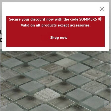
a glavni sadržaj
0
Košaric
Secure your discount now with the code SOMMER5 🌞
Valid on all products except accessories.
Uzorak Mozaik Pločice Staklo Mramor
Shop now
Burlywood