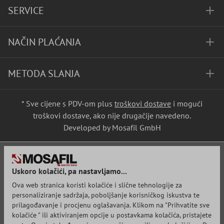
SERVICE
NAČIN PLAĆANJA
METODA SLANJA
* Sve cijene s PDV-om plus
troškovi dostave
i mogući
troškovi dostave, ako nije drugačije navedeno.
Developed by Mosafil GmbH
Uskoro kolačići, pa nastavljamo...
Ova web stranica koristi kolačiće i slične tehnologije za
personaliziranje sadržaja, poboljšanje korisničkog iskustva te
prilagođavanje i procjenu oglašavanja. Klikom na "Prihvatite sve
kolačiće " ili aktiviranjem opcije u postavkama kolačića, pristajete