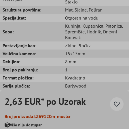
Staklo
Struktura površine:
Mat
, Sjajne
, Poliran
Specijalitet:
Otporan na vodu
Kuhinja
, Kupaonica
, Praonica
,
Soba:
Spremište
, Hodnik
, Dnevni
Boravak
Postavljanje kao:
Zidne Pločica
Veličina kamena:
15x15mm
Debljina:
8 mm
Broj po pakiranju:
1
Format pločica:
Kvadratno
Serija pločica:
Burlywood
2,63 EUR* po Uzorak
Broj proizvoda:
LZ69120m_muster
Više nije dostupan