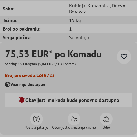
Kuhinja
, Kupaonica
, Dnevni
Soba:
Boravak
Težina:
15 kg
Broj po pakiranju:
1
Serija pločica:
Servolight
75,53 EUR* po Komadu
Sadržaj:
15 Kilogram
(5,04 EUR* / 1 Kilogram)
Broj proizvoda:
LZ69723
Više nije dostupan
Obavijesti me kada bude ponovno dostupno
Postavi pitanje
Obavijest o sniženju cijene
Udio