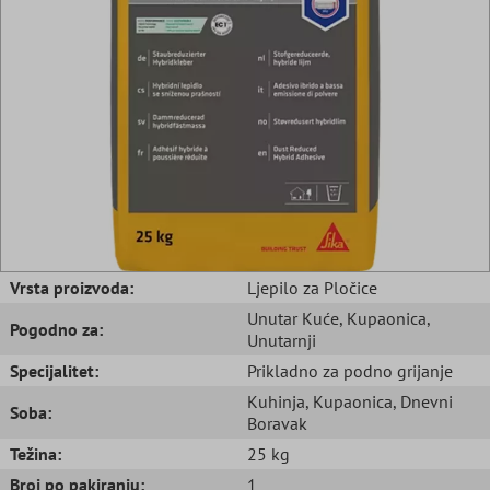
Vrsta proizvoda:
Ljepilo za Pločice
Unutar Kuće
, Kupaonica
,
Pogodno za:
Unutarnji
Specijalitet:
Prikladno za podno grijanje
Kuhinja
, Kupaonica
, Dnevni
Soba:
Boravak
Težina:
25 kg
Broj po pakiranju:
1