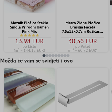
Mozaik Pločice Staklo
Metro Zidne Pločice
Smola Prirodni Kamen
Brasilia Faceta
Pink Mix
7,5x15x0,7cm Ružičasta
Palo
Prosječna ocjena 4.7 od 5 zvjezdica
13,98 EUR
30,36 EUR
po Listu
po Paket
(m² = 144,12 EUR)
(m² = 60,72 EUR)
Možda će vam se svidjeti i ovo