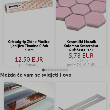
Cristalgrip Zidne Pločice
Keramički Mozaik
Ljepljiva Tkanina Čičak
Salomon Šesterokut
30cm
Ružičasta H23
5,78 EUR
12,50 EUR
po Listu
po Komadu
(m² = 74,10 EUR)
Možda će vam se svidjeti i ovo