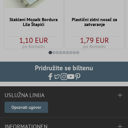
Stakleni Mozaik Bordura
Plastični zidni nosač za
Lila Štapići
zatvaranje
1,10 EUR
1,79 EUR
po Komadu
po Komadu
Pridružite se biltenu
USLUŽNA LINIJA
Opozvati ugovor
INFORMATIONEN