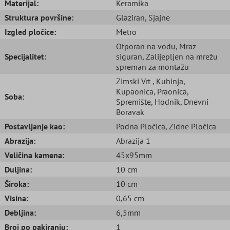
Materijal:
Keramika
Struktura površine:
Glaziran
, Sjajne
Izgled pločice:
Metro
Otporan na vodu
, Mraz
Specijalitet:
siguran
, Zalijepljen na mrežu
spreman za montažu
Zimski Vrt
, Kuhinja
,
Kupaonica
, Praonica
,
Soba:
Spremište
, Hodnik
, Dnevni
Boravak
Postavljanje kao:
Podna Pločica
, Zidne Pločica
Abrazija:
Abrazija 1
Veličina kamena:
45x95mm
Duljina:
10 cm
Široka:
10 cm
Visina:
0,65 cm
Debljina:
6,5mm
Broj po pakiranju:
1