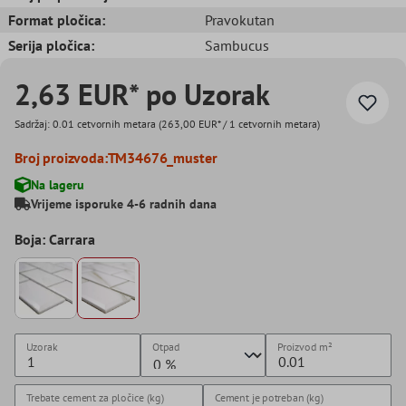
Format pločica:
Pravokutan
Serija pločica:
Sambucus
2,63 EUR* po Uzorak
Sadržaj:
0.01 cetvornih metara
(263,00 EUR* / 1 cetvornih metara)
Broj proizvoda:
TM34676_muster
Na lageru
Vrijeme isporuke 4-6 radnih dana
Boja: Carrara
Uzorak
Otpad
Proizvod
m²
Trebate cement za pločice (kg)
Cement je potreban (kg)