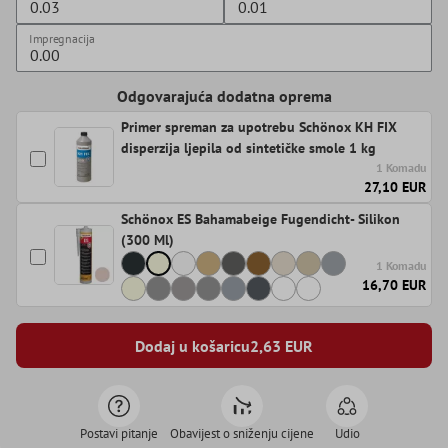
Impregnacija
Odgovarajuća dodatna oprema
Primer spreman za upotrebu Schönox KH FIX
disperzija ljepila od sintetičke smole 1 kg
1 Komadu
27,10 EUR
Schönox ES Bahamabeige Fugendicht- Silikon
(300 Ml)
1 Komadu
16,70 EUR
Dodaj u košaricu
2,63
EUR
Postavi pitanje
Obavijest o sniženju cijene
Udio