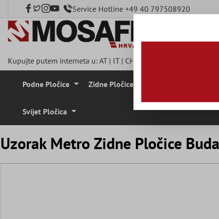
Service Hotline +49 40 797508920
a glavni sadržaj
Kupujte putem interneta u:
AT
|
IT
|
CH
|
FR
|
DE
|
UK
|
CZ
|
SE
|
Podne Pločice
Zidne Pločice
Mozaik Pločice
Svijet Pločica
Uzorak Metro Zidne Pločice Bud