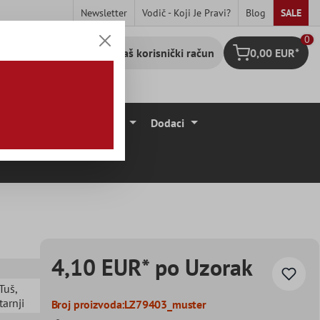
Newsletter
Vodič - Koji Je Pravi?
Blog
SALE
0
Vaš korisnički račun
0,00 EUR*
Košarica
očice
Podne Obloge
Dodaci
4,10 EUR* po Uzorak
 Tuš
,
tarnji
Broj proizvoda:
LZ79403_muster