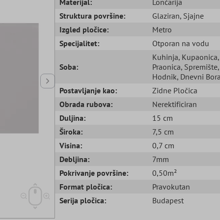
Materijal:
Lončarija
Struktura površine:
Glaziran
, Sjajne
Izgled pločice:
Metro
Specijalitet:
Otporan na vodu
Kuhinja
, Kupaonica
,
Soba:
Praonica
, Spremište
,
Hodnik
, Dnevni Bor
Postavljanje kao:
Zidne Pločica
Obrada rubova:
Nerektificiran
Duljina:
15 cm
Široka:
7,5 cm
Visina:
0,7 cm
Debljina:
7mm
Pokrivanje površine:
0,50m²
Format pločica:
Pravokutan
Serija pločica:
Budapest