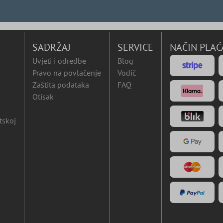
SADRŽAJ
SERVICE
NAČIN PLAĆ
Uvjeti i odredbe
Blog
Pravo na povlačenje
Vodič
Zaštita podataka
FAQ
Otisak
tskoj