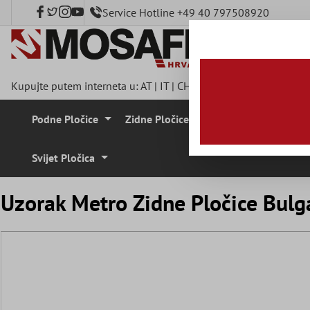
Service Hotline +49 40 797508920
a glavni sadržaj
Kupujte putem interneta u:
AT
|
IT
|
CH
|
FR
|
DE
|
UK
|
CZ
|
SE
|
Podne Pločice
Zidne Pločice
Mozaik Pločice
Svijet Pločica
Uzorak Metro Zidne Pločice Bul