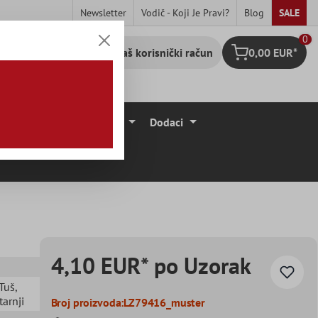
Newsletter
Vodič - Koji Je Pravi?
Blog
SALE
0
Vaš korisnički račun
0,00 EUR*
Košarica
očice
Podne Obloge
Dodaci
4,10 EUR* po Uzorak
 Tuš
,
tarnji
Broj proizvoda:
LZ79416_muster