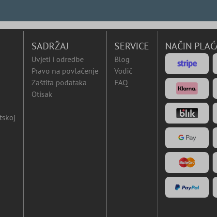
SADRŽAJ
SERVICE
NAČIN PLAĆ
Uvjeti i odredbe
Blog
Pravo na povlačenje
Vodič
Zaštita podataka
FAQ
Otisak
tskoj