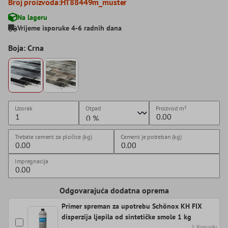
Broj proizvoda:
HT88449m_muster
Na lageru
Vrijeme isporuke 4-6 radnih dana
Boja: Crna
Uzorak
Otpad
Proizvod
m²
Trebate cement za pločice (kg)
Cement je potreban (kg)
Impregnacija
Odgovarajuća dodatna oprema
Primer spreman za upotrebu Schönox KH FIX
disperzija ljepila od sintetičke smole 1 kg
1 Komadu