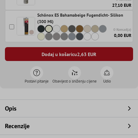
27,10 EUR
Schönox ES Bahamabeige Fugendicht- Silikon
(300 Ml)
0 Komad(a)
0,00 EUR
Dodaj u košaricu
2,63
EUR
Postavi pitanje
Obavijest o sniženju cijene
Udio
Opis
Recenzije