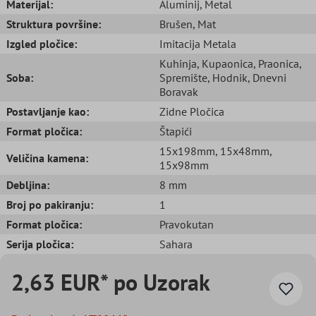
Materijal:
Aluminij
, Metal
Struktura površine:
Brušen
, Mat
Izgled pločice:
Imitacija Metala
Kuhinja
, Kupaonica
, Praonica
,
Soba:
Spremište
, Hodnik
, Dnevni
Boravak
Postavljanje kao:
Zidne Pločica
Format pločica:
Štapići
15x198mm
, 15x48mm
,
Veličina kamena:
15x98mm
Debljina:
8 mm
Broj po pakiranju:
1
Format pločica:
Pravokutan
Serija pločica:
Sahara
2,63 EUR* po Uzorak