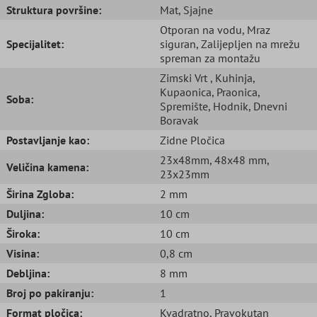
Struktura površine:
Mat
, Sjajne
Otporan na vodu
, Mraz
Specijalitet:
siguran
, Zalijepljen na mrežu
spreman za montažu
Zimski Vrt
, Kuhinja
,
Kupaonica
, Praonica
,
Soba:
Spremište
, Hodnik
, Dnevni
Boravak
Postavljanje kao:
Zidne Pločica
23x48mm
, 48x48 mm
,
Veličina kamena:
23x23mm
Širina Zgloba:
2 mm
Duljina:
10 cm
Široka:
10 cm
Visina:
0,8 cm
Debljina:
8 mm
Broj po pakiranju:
1
Format pločica:
Kvadratno
, Pravokutan