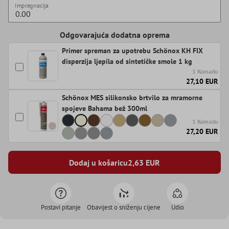
Impregnacija
Odgovarajuća dodatna oprema
Primer spreman za upotrebu Schönox KH FIX
disperzija ljepila od sintetičke smole 1 kg
1 Komadu
27,10 EUR
Schönox MES silikonsko brtvilo za mramorne
spojeve Bahama bež 300ml
1 Komadu
27,20 EUR
Dodaj u košaricu
2,63
EUR
Postavi pitanje
Obavijest o sniženju cijene
Udio