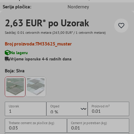
Serija pločica:
Norderney
2,63 EUR* po Uzorak
Sadržaj:
0.01 cetvornih metara
(263,00 EUR* / 1 cetvornih metara)
Broj proizvoda:
TM33625_muster
Na lageru
Vrijeme isporuke 4-6 radnih dana
Boja: Siva
Uzorak
Otpad
Proizvod
m²
Trebate cement za pločice (kg)
Cement je potreban (kg)