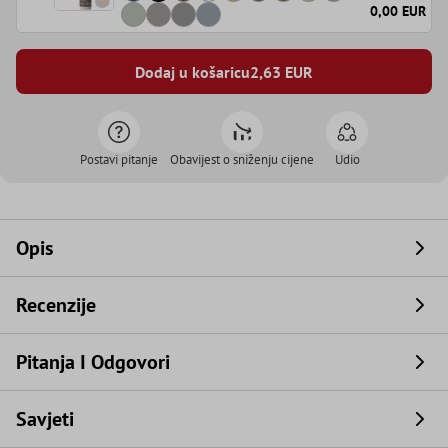
0,00 EUR
Dodaj u košaricu
2,63
EUR
Postavi pitanje
Obavijest o sniženju cijene
Udio
Opis
Recenzije
Pitanja I Odgovori
Savjeti