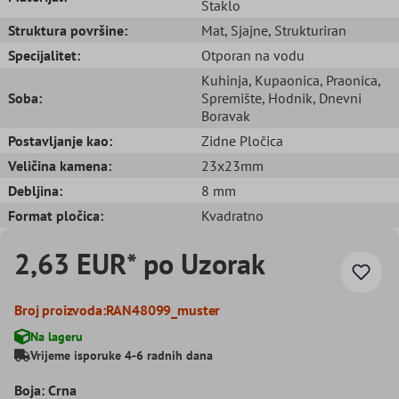
Staklo
Struktura površine:
Mat
, Sjajne
, Strukturiran
Specijalitet:
Otporan na vodu
Kuhinja
, Kupaonica
, Praonica
,
Soba:
Spremište
, Hodnik
, Dnevni
Boravak
Postavljanje kao:
Zidne Pločica
Veličina kamena:
23x23mm
Debljina:
8 mm
Format pločica:
Kvadratno
2,63 EUR* po Uzorak
Broj proizvoda:
RAN48099_muster
Na lageru
Vrijeme isporuke 4-6 radnih dana
Boja: Crna