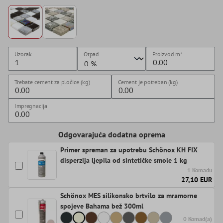
Uzorak
Otpad
Proizvod
m²
Trebate cement za pločice (kg)
Cement je potreban (kg)
Impregnacija
Odgovarajuća dodatna oprema
Primer spreman za upotrebu Schönox KH FIX
disperzija ljepila od sintetičke smole 1 kg
1 Komadu
27,10 EUR
Schönox MES silikonsko brtvilo za mramorne
spojeve Bahama bež 300ml
0 Komad(a)