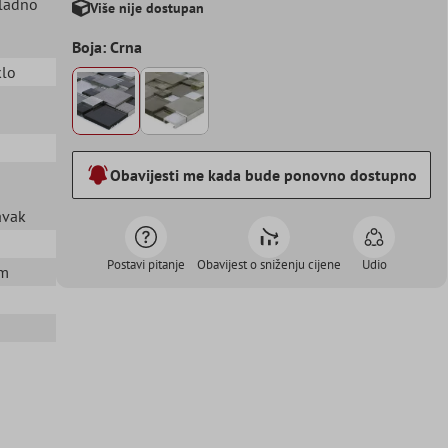
kladno
Više nije dostupan
Boja: Crna
klo
Obavijesti me kada bude ponovno dostupno
avak
Postavi pitanje
Obavijest o sniženju cijene
Udio
mm