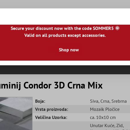
Secure your discount now with the code SOMMER5 🌞
Valid on all products except accessories.
DK
|
BE
|
NL
|
IE
|
ES
|
PL
|
PT
|
FI
|
GR
|
RO
|
NO
|
HU
|
BG
|
HR
|
LU
Shop now
Pločice Od Prirodnog Kamena
Ploče Za Terasu
Granica Pl
uminij Condor 3D Crna Mix
Boja:
Siva
, Crna
, Srebrna
Vrsta proizvoda:
Mozaik Pločice
Veličina Uzorka:
ca. 10x10 cm
Unutar Kuće
, Zid
,