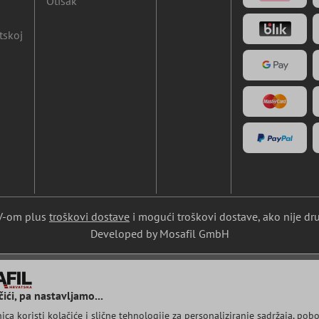
Otisak
tskoj
DV-om plus
troškovi dostave
i mogući troškovi dostave, ako nije dr
Developed by Mosafil GmbH
ići, pa nastavljamo...
ca koristi kolačiće i slične tehnologije za personaliziranje sadržaja, pobo