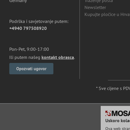
Germany
Traženje posla
Newsletter
Kupujte pločice u Hrva
Podrška i savjetovanje putem:
+4940 797508920
Pon-Pet, 9:00-17:00
Ili putem našeg
kontakt obrasca
.
Opozvati ugovor
* Sve cijene s P
Uskoro kolač
Ova web strani