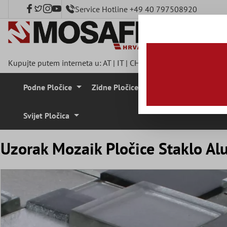
Service Hotline +49 40 797508920
a glavni sadržaj
Kupujte putem interneta u:
AT
|
IT
|
CH
|
FR
|
DE
|
UK
|
CZ
|
SE
|
Podne Pločice
Zidne Pločice
Mozaik Pločice
Svijet Pločica
Uzorak Mozaik Pločice Staklo Al