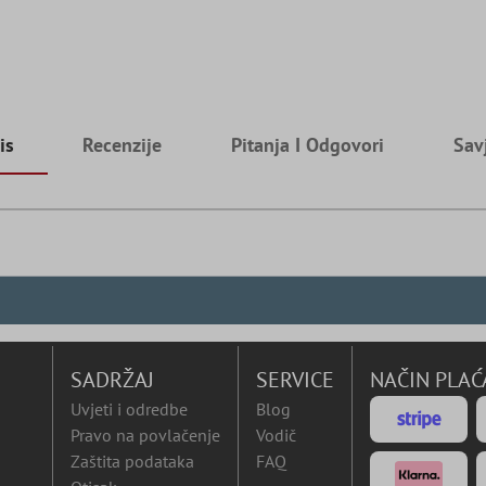
is
Recenzije
Pitanja I Odgovori
Sav
SADRŽAJ
SERVICE
NAČIN PLAĆ
Uvjeti i odredbe
Blog
Pravo na povlačenje
Vodič
Zaštita podataka
FAQ