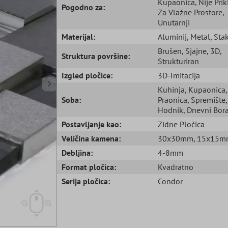
Kupaonica
, Nije Pri
Pogodno za:
Za Vlažne Prostore
,
Unutarnji
Materijal:
Aluminij
, Metal
, Sta
Brušen
, Sjajne
, 3D
,
Struktura površine:
Strukturiran
Izgled pločice:
3D-Imitacija
Kuhinja
, Kupaonica
,
Soba:
Praonica
, Spremište
,
Hodnik
, Dnevni Bor
Postavljanje kao:
Zidne Pločica
Veličina kamena:
30x30mm
, 15x15
Debljina:
4-8mm
Format pločica:
Kvadratno
Serija pločica:
Condor