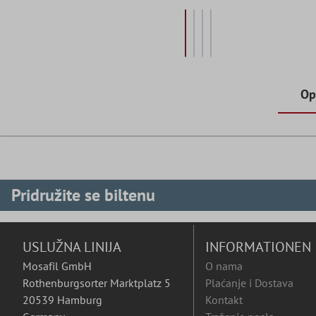
Op
Pridružite se biltenu
USLUŽNA LINIJA
INFORMATIONEN
Mosafil GmbH
O nama
Rothenburgsorter Marktplatz 5
Plaćanje i Dostava
20539 Hamburg
Kontakt