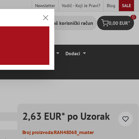
Newsletter
Vodič - Koji Je Pravi?
Blog
SALE
0
Vaš korisnički račun
0,00 EUR*
Košarica
očice
Podne Obloge
Dodaci
2,63 EUR* po Uzorak
Broj proizvoda:
RAN48068_muster