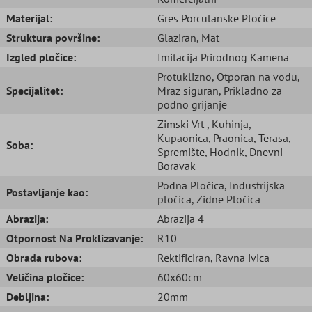
Materijal:
Gres Porculanske Pločice
Struktura površine:
Glaziran
, Mat
Izgled pločice:
Imitacija Prirodnog Kamena
Protuklizno
, Otporan na vodu
,
Specijalitet:
Mraz siguran
, Prikladno za
podno grijanje
Zimski Vrt
, Kuhinja
,
Kupaonica
, Praonica
, Terasa
,
Soba:
Spremište
, Hodnik
, Dnevni
Boravak
Podna Pločica
, Industrijska
Postavljanje kao:
pločica
, Zidne Pločica
Abrazija:
Abrazija 4
Otpornost Na Proklizavanje:
R10
Obrada rubova:
Rektificiran
, Ravna ivica
Veličina pločice:
60x60cm
Debljina:
20mm