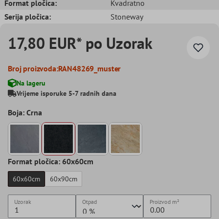
Format pločica:
Kvadratno
Serija pločica:
Stoneway
17,80 EUR* po Uzorak
Broj proizvoda:
RAN48269_muster
Na lageru
Vrijeme isporuke 5-7 radnih dana
Boja: Crna
Format pločica: 60x60cm
60x60cm
60x90cm
Uzorak
Otpad
Proizvod
m²