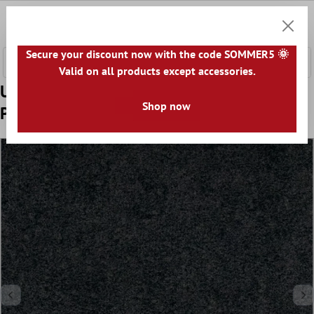
a glavni sadržaj
0
Košaric
Secure your discount now with the code SOMMER5 🌞
Valid on all products except accessories.
Uzorak Ploče Za Terasu Stoneway Imitacija
Shop now
Prirodnog Kamena Crna 60x60cm