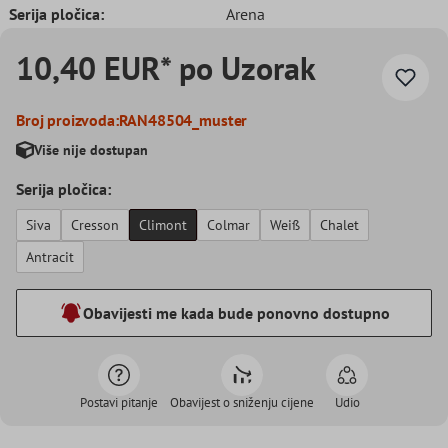
Serija pločica:
Arena
10,40 EUR* po Uzorak
Broj proizvoda:
RAN48504_muster
Više nije dostupan
Serija pločica:
Siva
Cresson
Climont
Colmar
Weiß
Chalet
Antracit
Obavijesti me kada bude ponovno dostupno
Postavi pitanje
Obavijest o sniženju cijene
Udio