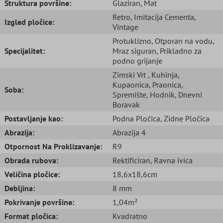
Struktura površine:
Glaziran
, Mat
Retro
, Imitacija Cementa
,
Izgled pločice:
Vintage
Protuklizno
, Otporan na vodu
,
Specijalitet:
Mraz siguran
, Prikladno za
podno grijanje
Zimski Vrt
, Kuhinja
,
Kupaonica
, Praonica
,
Soba:
Spremište
, Hodnik
, Dnevni
Boravak
Postavljanje kao:
Podna Pločica
, Zidne Pločica
Abrazija:
Abrazija 4
Otpornost Na Proklizavanje:
R9
Obrada rubova:
Rektificiran
, Ravna ivica
Veličina pločice:
18,6x18,6cm
Debljina:
8 mm
Pokrivanje površine:
1,04m²
Format pločica:
Kvadratno