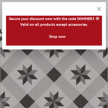
a glavni sadržaj
0
Košaric
Secure your discount now with the code SOMMER5 🌞
Valid on all products except accessories.
Uzorak Pločice Imitacija Cementa Arena
Shop now
Podna Pločica Climont 18,6x18,6cm