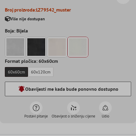
Broj proizvoda:
LZ79542_muster
Više nije dostupan
Boja: Bijela
Format pločica: 60x60cm
60x60cm
60x120cm
Obavijesti me kada bude ponovno dostupno
Postavi pitanje
Obavijest o sniženju cijene
Udio