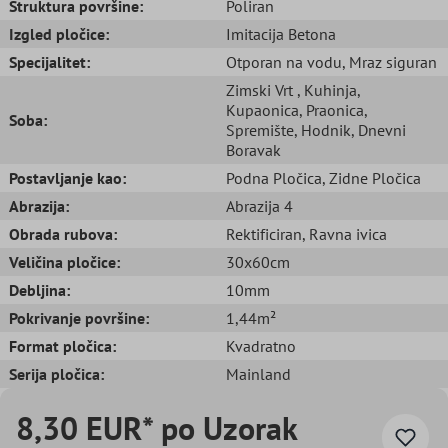
Struktura površine:
Poliran
Izgled pločice:
Imitacija Betona
Specijalitet:
Otporan na vodu
, Mraz siguran
Zimski Vrt
, Kuhinja
,
Kupaonica
, Praonica
,
Soba:
Spremište
, Hodnik
, Dnevni
Boravak
Postavljanje kao:
Podna Pločica
, Zidne Pločica
Abrazija:
Abrazija 4
Obrada rubova:
Rektificiran
, Ravna ivica
Veličina pločice:
30x60cm
Debljina:
10mm
Pokrivanje površine:
1,44m²
Format pločica:
Kvadratno
Serija pločica:
Mainland
8,30 EUR* po Uzorak