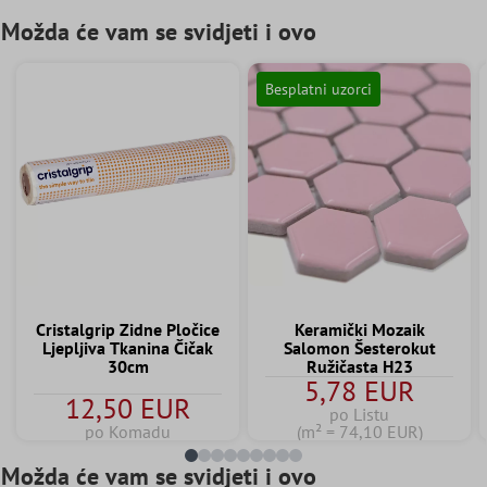
Možda će vam se svidjeti i ovo
Besplatni uzorci
Cristalgrip Zidne Pločice
Keramički Mozaik
Ljepljiva Tkanina Čičak
Salomon Šesterokut
30cm
Ružičasta H23
5,78 EUR
12,50 EUR
po Listu
po Komadu
(m² = 74,10 EUR)
Možda će vam se svidjeti i ovo