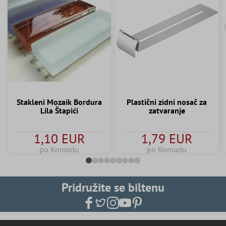
Stakleni Mozaik Bordura
Plastični zidni nosač za
Lila Štapići
zatvaranje
1,10 EUR
1,79 EUR
po Komadu
po Komadu
Pridružite se biltenu