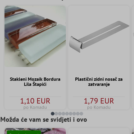
Stakleni Mozaik Bordura
Plastični zidni nosač za
Lila Štapići
zatvaranje
1,10 EUR
1,79 EUR
po Komadu
po Komadu
Možda će vam se svidjeti i ovo