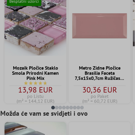
Besplatni uzorci
Mozaik Pločice Staklo
Metro Zidne Pločice
Smola Prirodni Kamen
Brasilia Faceta
Pink Mix
7,5x15x0,7cm Ružičasta
Palo
Prosječna ocjena 4.7 od 5 zvjezdica
13,98 EUR
30,36 EUR
po Listu
po Paket
(m² = 144,12 EUR)
(m² = 60,72 EUR)
Možda će vam se svidjeti i ovo