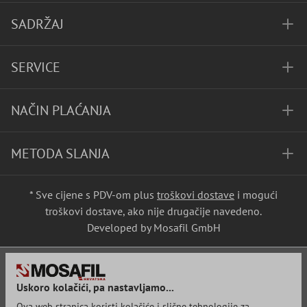
SADRŽAJ
SERVICE
NAČIN PLAĆANJA
METODA SLANJA
* Sve cijene s PDV-om plus
troškovi dostave
i mogući
troškovi dostave, ako nije drugačije navedeno.
Developed by Mosafil GmbH
Uskoro kolačići, pa nastavljamo...
Ova web stranica koristi kolačiće i slične tehnologije za