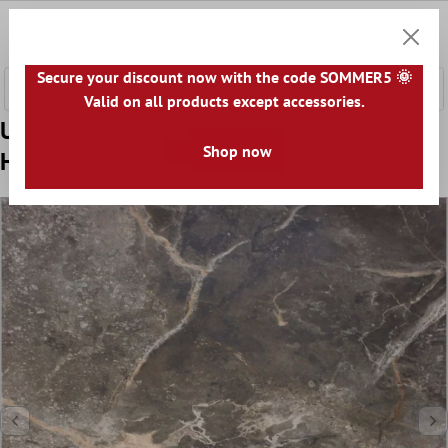
a glavni sadržaj
0
Košaric
Secure your discount now with the code SOMMER5 🌞
Valid on all products except accessories.
Uzorak Podne Pločice Imitacija Mramora
Shop now
Himalaya Smeđa Poliran 60x60cm