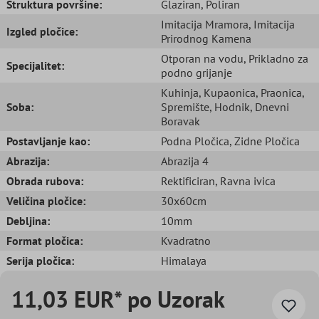
Struktura površine:
Glaziran
, Poliran
Imitacija Mramora
, Imitacija
Izgled pločice:
Prirodnog Kamena
Otporan na vodu
, Prikladno za
Specijalitet:
podno grijanje
Kuhinja
, Kupaonica
, Praonica
,
Soba:
Spremište
, Hodnik
, Dnevni
Boravak
Postavljanje kao:
Podna Pločica
, Zidne Pločica
Abrazija:
Abrazija 4
Obrada rubova:
Rektificiran
, Ravna ivica
Veličina pločice:
30x60cm
Debljina:
10mm
Format pločica:
Kvadratno
Serija pločica:
Himalaya
11,03 EUR* po Uzorak