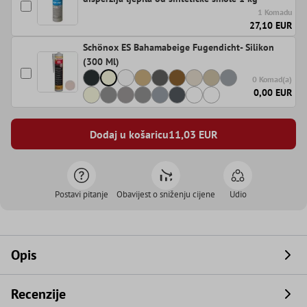
1 Komadu
27,10 EUR
Schönox ES Bahamabeige Fugendicht- Silikon
(300 Ml)
0 Komad(a)
0,00 EUR
Dodaj u košaricu
11,03
EUR
Postavi pitanje
Obavijest o sniženju cijene
Udio
Opis
Recenzije