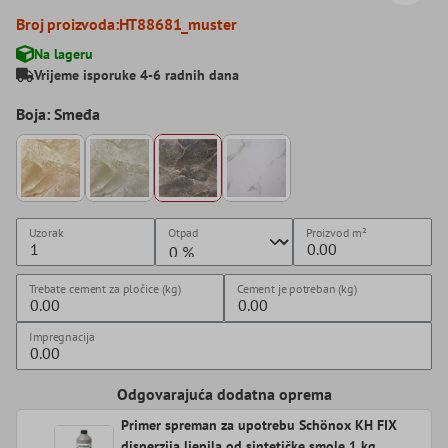
Broj proizvoda:
HT88681_muster
Na lageru
Vrijeme isporuke 4-6 radnih dana
Boja: Smeđa
Uzorak
Otpad
Proizvod
m²
Trebate cement za pločice (kg)
Cement je potreban (kg)
Impregnacija
Odgovarajuća dodatna oprema
Primer spreman za upotrebu Schönox KH FIX
disperzija ljepila od sintetičke smole 1 kg