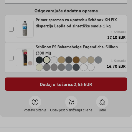
Odgovarajuća dodatna oprema
Primer spreman za upotrebu Schönox KH FIX
disperzija ljepila od sintetičke smole 1 kg
1 Komadu
27,10 EUR
Schönox ES Bahamabeige Fugendicht- Silikon
(300 Ml)
1 Komadu
16,70 EUR
Dodaj u košaricu
2,63
EUR
Postavi pitanje
Obavijest o sniženju cijene
Udio