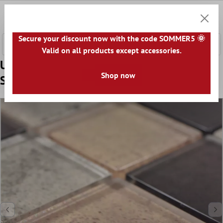
a glavni sadržaj
0
Košaric
Secure your discount now with the code SOMMER5 🌞
Valid on all products except accessories.
Uzorak Stakleni Mozaik Pločice Mignon
Shop now
Smeđa