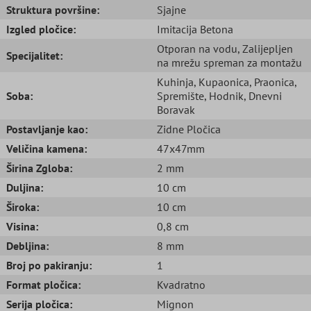
Struktura površine:
Sjajne
Izgled pločice:
Imitacija Betona
Otporan na vodu
, Zalijepljen
Specijalitet:
na mrežu spreman za montažu
Kuhinja
, Kupaonica
, Praonica
,
Soba:
Spremište
, Hodnik
, Dnevni
Boravak
Postavljanje kao:
Zidne Pločica
Veličina kamena:
47x47mm
Širina Zgloba:
2 mm
Duljina:
10 cm
Široka:
10 cm
Visina:
0,8 cm
Debljina:
8 mm
Broj po pakiranju:
1
Format pločica:
Kvadratno
Serija pločica:
Mignon