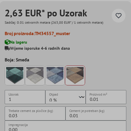
2,63 EUR* po Uzorak
Sadržaj:
0.01 cetvornih metara
(263,00 EUR* / 1 cetvornih metara)
Broj proizvoda:
TM34557_muster
Na lageru
Vrijeme isporuke 4-6 radnih dana
Boja: Smeđa
Uzorak
Otpad
Proizvod
m²
Trebate cement za pločice (kg)
Cement je potreban (kg)
Impregnacija