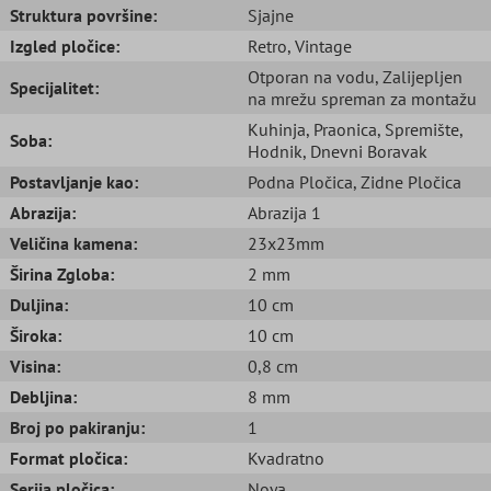
Struktura površine:
Sjajne
Izgled pločice:
Retro
, Vintage
Otporan na vodu
, Zalijepljen
Specijalitet:
na mrežu spreman za montažu
Kuhinja
, Praonica
, Spremište
,
Soba:
Hodnik
, Dnevni Boravak
Postavljanje kao:
Podna Pločica
, Zidne Pločica
Abrazija:
Abrazija 1
Veličina kamena:
23x23mm
Širina Zgloba:
2 mm
Duljina:
10 cm
Široka:
10 cm
Visina:
0,8 cm
Debljina:
8 mm
Broj po pakiranju:
1
Format pločica:
Kvadratno
Serija pločica:
Noya