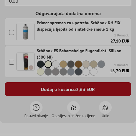
Odgovarajuća dodatna oprema
Primer spreman za upotrebu Schönox KH FIX
disperzija ljepila od sintetičke smole 1 kg
1 Komadu
27,10 EUR
Schönox ES Bahamabeige Fugendicht- Silikon
(300 Ml)
1 Komadu
16,70 EUR
Dodaj u košaricu
2,63
EUR
Postavi pitanje
Obavijest o sniženju cijene
Udio