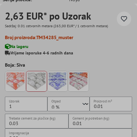
2,63 EUR* po Uzorak
Sadržaj:
0.01 cetvornih metara
(263,00 EUR* / 1 cetvornih metara)
Broj proizvoda:
TM34285_muster
Na lageru
Vrijeme isporuke 4-6 radnih dana
Boja: Siva
Uzorak
Otpad
Proizvod
m²
Trebate cement za pločice (kg)
Cement je potreban (kg)
Impregnacija