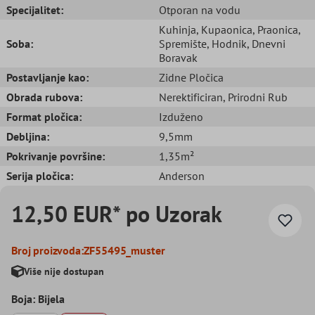
Specijalitet:
Otporan na vodu
Kuhinja
, Kupaonica
, Praonica
,
Soba:
Spremište
, Hodnik
, Dnevni
Boravak
Postavljanje kao:
Zidne Pločica
Obrada rubova:
Nerektificiran
, Prirodni Rub
Format pločica:
Izduženo
Debljina:
9,5mm
Pokrivanje površine:
1,35m²
Serija pločica:
Anderson
12,50 EUR* po Uzorak
Broj proizvoda:
ZF55495_muster
Više nije dostupan
Boja: Bijela