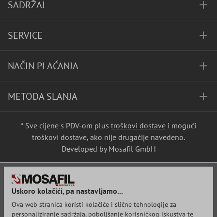
SADRŽAJ
SERVICE
NAČIN PLAĆANJA
METODA SLANJA
* Sve cijene s PDV-om plus
troškovi dostave
i mogući
troškovi dostave, ako nije drugačije navedeno.
Developed by Mosafil GmbH
Uskoro kolačići, pa nastavljamo...
Ova web stranica koristi kolačiće i slične tehnologije za
personaliziranje sadržaja, poboljšanje korisničkog iskustva te