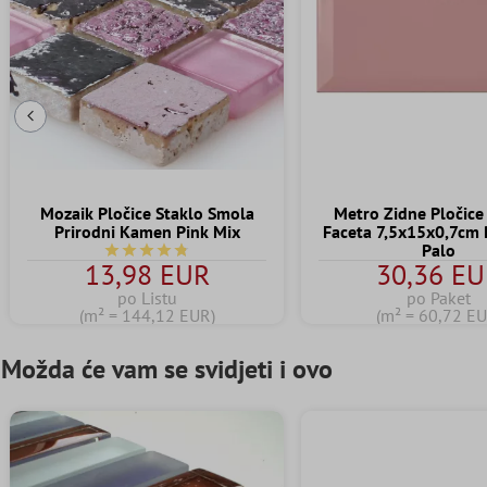
Prethodni slajd
Mozaik Pločice Staklo Smola
Metro Zidne Pločice 
Prirodni Kamen Pink Mix
Faceta 7,5x15x0,7cm 
Palo
Prosječna ocjena 4.7 od 5 zvjezdica
13,98 EUR
30,36 E
po Listu
po Paket
(m² = 144,12 EUR)
(m² = 60,72 EU
Možda će vam se svidjeti i ovo