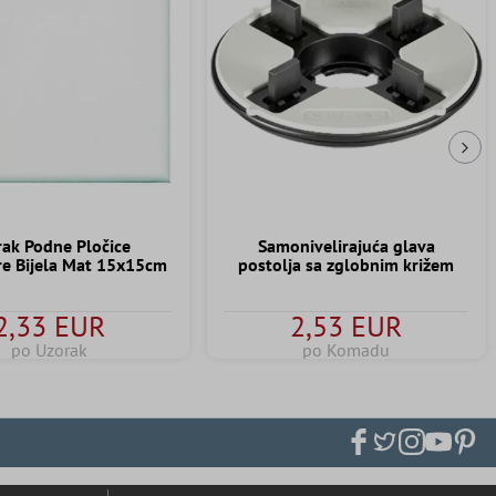
Slj
ak Podne Pločice
Samonivelirajuća glava
e Bijela Mat 15x15cm
postolja sa zglobnim križem
2,33 EUR
2,53 EUR
po Uzorak
po Komadu