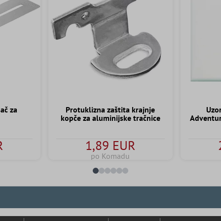
sač za
Protuklizna zaštita krajnje
Uzor
kopče za aluminijske tračnice
Adventur
R
1,89 EUR
po Komadu