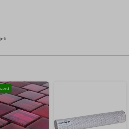
jeti
uzorci