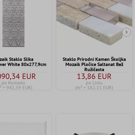
Slj
aik Staklo Slika
Staklo Prirodni Kamen Školjka
wer White 80x277,9cm
Mozaik Pločice Saltanat Bež
Ružičasta
090,34 EUR
13,86 EUR
po Komadu
po Listu
² = 941,59 EUR)
(m² = 162,11 EUR)