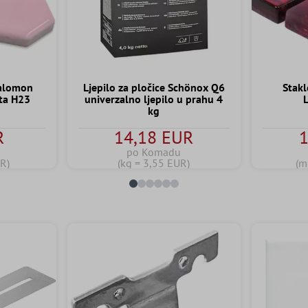
Salomon
Ljepilo za pločice Schönox Q6
Stakl
ta H23
univerzalno ljepilo u prahu 4
kg
R
14,18 EUR
1
po Komadu
R)
(kg = 3,55 EUR)
(m