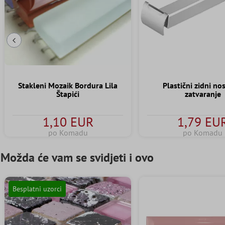
Prethodni slajd
Stakleni Mozaik Bordura Lila
Plastični zidni no
Štapići
zatvaranje
1,10 EUR
1,79 EU
po Komadu
po Komadu
Možda će vam se svidjeti i ovo
Besplatni uzorci