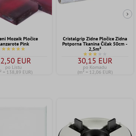
Slj
eni Mozaik Pločice
Cristalgrip Zidne Pločice Zidna
Lanzarote Pink
Potporna Tkanina Čičak 50cm -
2,5m²
Prosječna ocjena 5 od 5 zvjezdica
Prosječna ocjena 3 od 5 z
2,50 EUR
30,15 EUR
po Listu
po Komadu
² = 138,89 EUR)
(m² = 12,06 EUR)