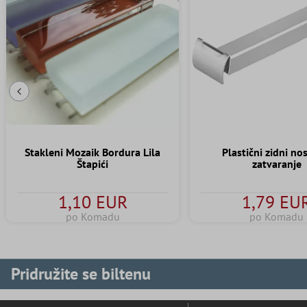
Prethodni slajd
Stakleni Mozaik Bordura Lila
Plastični zidni no
Štapići
zatvaranje
1,10 EUR
1,79 EU
po Komadu
po Komadu
Pridružite se biltenu