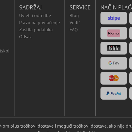
SADRŽAJ
SERVICE
NAČIN PLAĆ
Uvjeti i odredbe
Blog
Pravo na povlačenje
Vodič
Zaštita podataka
FAQ
Otisak
tskoj
DV-om plus
troškovi dostave
i mogući troškovi dostave, ako nije dr