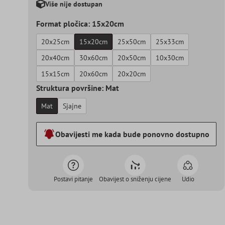
Više nije dostupan
Format pločica: 15x20cm
20x25cm
15x20cm
25x50cm
25x33cm
20x40cm
30x60cm
20x50cm
10x30cm
15x15cm
20x60cm
20x20cm
Struktura površine: Mat
Mat
Sjajne
Obavijesti me kada bude ponovno dostupno
Postavi pitanje
Obavijest o sniženju cijene
Udio