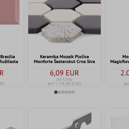
Brasilia
Keramika Mozaik Pločice
Moz
Ružičasta
Monforte Šesterokut Crna Siva
Magicflo
UR
6,09 EUR
2.
po Listu
R)
(m² = 78,08 EUR)
(m