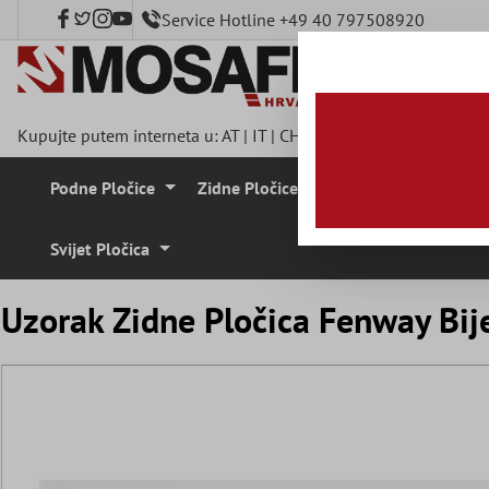
Service Hotline +49 40 797508920
a glavni sadržaj
Kupujte putem interneta u:
AT
|
IT
|
CH
|
FR
|
DE
|
UK
|
CZ
|
SE
|
Podne Pločice
Zidne Pločice
Mozaik Pločice
Svijet Pločica
Uzorak Zidne Pločica Fenway Bi