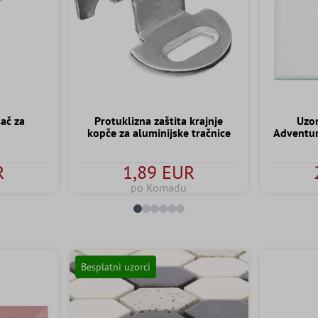
sač za
Protuklizna zaštita krajnje
Uzor
kopče za aluminijske tračnice
Adventur
R
1,89 EUR
po Komadu
Besplatni uzorci