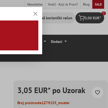
Newsletter
Vodič - Koji Je Pravi?
Blog
SALE
0
Vaš korisnički račun
0,00 EUR*
Košarica
očice
Podne Obloge
Dodaci
3,05 EUR* po Uzorak
Broj proizvoda:
LZ79133_muster