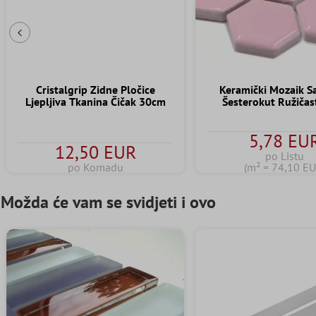
Prethodni slajd
Cristalgrip Zidne Pločice
Keramički Mozaik 
Ljepljiva Tkanina Čičak 30cm
Šesterokut Ružičas
5,78 EU
12,50 EUR
po Listu
po Komadu
(m² = 74,10 EU
Možda će vam se svidjeti i ovo