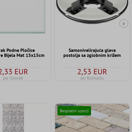
Slj
ak Podne Pločice
Samonivelirajuća glava
e Bijela Mat 15x15cm
postolja sa zglobnim križem
2,33 EUR
2,53 EUR
po Uzorak
po Komadu
Besplatni uzorci