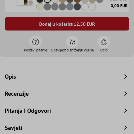
0,00 EUR
Dodaj u košaricu
12,50
EUR
Postavi pitanje
Obavijest o sniženju cijene
Udio
Opis
Recenzije
Pitanja I Odgovori
Savjeti