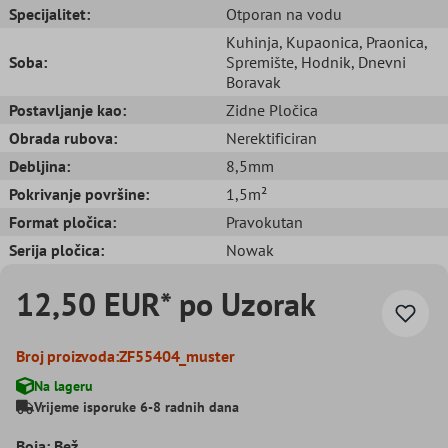
Specijalitet:
Otporan na vodu
Kuhinja
, Kupaonica
, Praonica
,
Soba:
Spremište
, Hodnik
, Dnevni
Boravak
Postavljanje kao:
Zidne Pločica
Obrada rubova:
Nerektificiran
Debljina:
8,5mm
Pokrivanje površine:
1,5m²
Format pločica:
Pravokutan
Serija pločica:
Nowak
12,50 EUR* po Uzorak
Broj proizvoda:
ZF55404_muster
Na lageru
Vrijeme isporuke 6-8 radnih dana
Boja: Bež