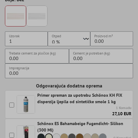
Uzorak
Otpad
Proizvod
m²
Trebate cement za pločice (kg)
Cement je potreban (kg)
Impregnacija
Odgovarajuća dodatna oprema
Primer spreman za upotrebu Schönox KH FIX
disperzija ljepila od sintetičke smole 1 kg
1 Komadu
27,10 EUR
Schönox ES Bahamabeige Fugendicht- Silikon
(300 Ml)
0 Komad(a)