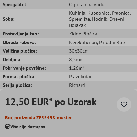
Specijalitet:
Otporan na vodu
Kuhinja
, Kupaonica
, Praonica
,
Soba:
Spremište
, Hodnik
, Dnevni
Boravak
Postavljanje kao:
Zidne Pločica
Obrada rubova:
Nerektificiran
, Prirodni Rub
Veličina pločice:
30x30cm
Debljina:
8,5mm
Pokrivanje površine:
1,26m²
Format pločica:
Pravokutan
Serija pločica:
Richard
12,50 EUR* po Uzorak
Broj proizvoda:
ZF55438_muster
Više nije dostupan