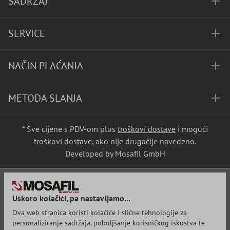
SADRŽAJ
SERVICE
NAČIN PLAĆANJA
METODA SLANJA
* Sve cijene s PDV-om plus
troškovi dostave
i mogući
troškovi dostave, ako nije drugačije navedeno.
Developed by Mosafil GmbH
Uskoro kolačići, pa nastavljamo...
Ova web stranica koristi kolačiće i slične tehnologije za
personaliziranje sadržaja, poboljšanje korisničkog iskustva te