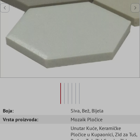
Boja:
Siva
, Bež
, Bijela
Vrsta proizvoda:
Mozaik Pločice
Unutar Kuće
, Keramičke
Pločice u Kupaonici
, Zid za Tuš
,