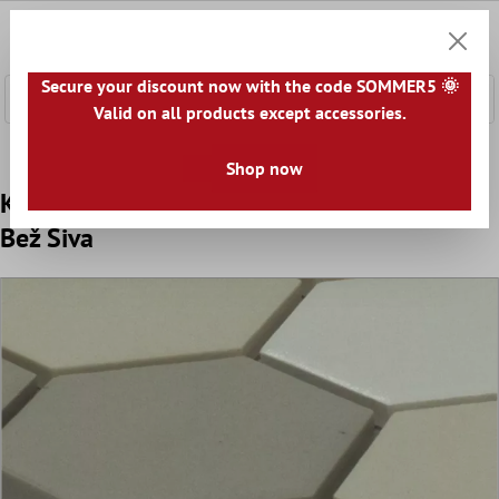
a glavni sadržaj
0
Košaric
Secure your discount now with the code SOMMER5 🌞
Valid on all products except accessories.
Početna
Mozaik Pločice
Keramički Mozaik
Keramički M
Shop now
Keramika Mozaik Pločice Šesterokut Bern
Bež Siva