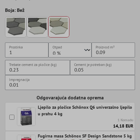
Boja: Bež
Prostirka
Otpad
Proizvod
m²
Trebate cement za pločice (kg)
Cement je potreban (kg)
Impregnacija
Odgovarajuća dodatna oprema
Ljepilo za pločice Schönox Q6 univerzalno ljepilo
u prahu 4 kg
1 Komadu
14,18 EUR
Fugirna masa Schönox SF Design Sandstone 5 kg