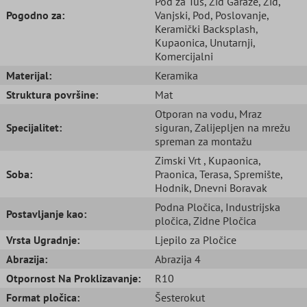
Pod za Tuš
, Zid Garaže
, Zid
,
Pogodno za:
Vanjski
, Pod
, Poslovanje
,
Keramički Backsplash
,
Kupaonica
, Unutarnji
,
Komercijalni
Materijal:
Keramika
Struktura površine:
Mat
Otporan na vodu
, Mraz
Specijalitet:
siguran
, Zalijepljen na mrežu
spreman za montažu
Zimski Vrt
, Kupaonica
,
Soba:
Praonica
, Terasa
, Spremište
,
Hodnik
, Dnevni Boravak
Podna Pločica
, Industrijska
Postavljanje kao:
pločica
, Zidne Pločica
Vrsta Ugradnje:
Ljepilo za Pločice
Abrazija:
Abrazija 4
Otpornost Na Proklizavanje:
R10
Format pločica:
Šesterokut