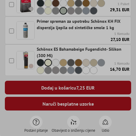
1 Paket
29,31 EUR
Primer spreman za upotrebu Schönox KH FIX
disperzija ljepila od sintetičke smole 1 kg
1 Komadu
27,10 EUR
Schönox ES Bahamabeige Fugendicht- Silikon
(300 Ml)
1 Komadu
16,70 EUR
Dodaj u košaricu
7,25
EUR
Naruči besplatne uzorke
Postavi pitanje
Obavijest o sniženju cijene
Udio