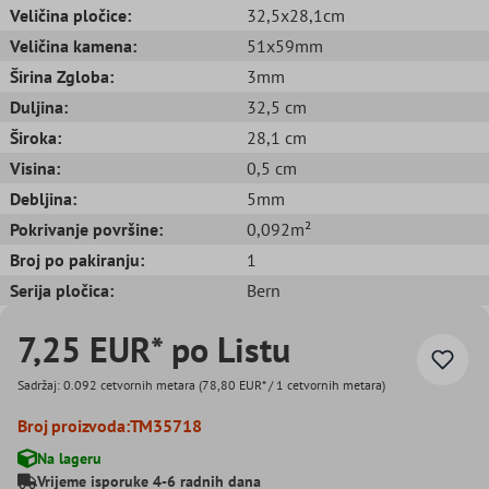
Veličina pločice:
32,5x28,1cm
Veličina kamena:
51x59mm
Širina Zgloba:
3mm
Duljina:
32,5 cm
Široka:
28,1 cm
Visina:
0,5 cm
Debljina:
5mm
Pokrivanje površine:
0,092m²
Broj po pakiranju:
1
Serija pločica:
Bern
7,25 EUR* po Listu
Sadržaj:
0.092 cetvornih metara
(78,80 EUR* / 1 cetvornih metara)
Broj proizvoda:
TM35718
Na lageru
Vrijeme isporuke 4-6 radnih dana