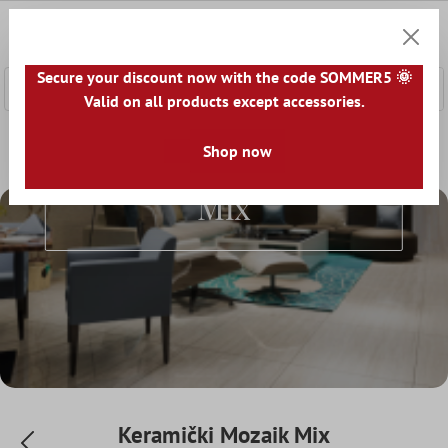
a glavni sadržaj
0
Košaric
Secure your discount now with the code SOMMER5 🌞
Valid on all products except accessories.
Početna
Mozaik Pločice
Shop now
Keramički Mozaik
Keramički Mo
Keramički Mozaik
Mix
Keramički Mozaik Mix