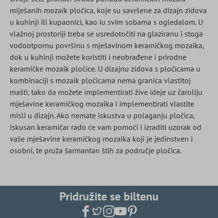
miješanih mozaik pločica, koje su savršene za dizajn zidova
u kuhinji ili kupaonici, kao iu svim sobama s ogledalom. U
vlažnoj prostoriji treba se usredotočiti na glaziranu i stoga
vodootpornu površinu s mješavinom keramičkog mozaika,
dok u kuhinji možete koristiti i neobrađene i prirodne
keramičke mozaik pločice. U dizajnu zidova s ​​pločicama u
kombinaciji s mozaik pločicama nema granica vlastitoj
mašti, tako da možete implementirati žive ideje uz čaroliju
mješavine keramičkog mozaika i implementirati vlastite
misli u dizajn. Ako nemate iskustva u polaganju pločica,
iskusan keramičar rado će vam pomoći i izraditi uzorak od
vaše mješavine keramičkog mozaika koji je jedinstven i
osobni, te pruža šarmantan štih za područje pločica.
Pridružite se biltenu