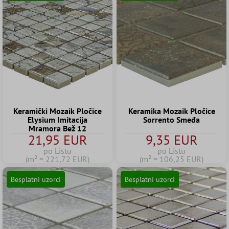
Keramički Mozaik Pločice
Keramika Mozaik Pločice
Elysium Imitacija
Sorrento Smeđa
Mramora Bež 12
21,95 EUR
9,35 EUR
po Listu
po Listu
(m² = 221,72 EUR)
(m² = 106,25 EUR)
Besplatni uzorci
Besplatni uzorci