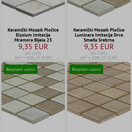
Keramički Mozaik Pločice
Keramički Mozaik Pločice
Elysium Imitacija
Luminara Imitacija Drva
Mramora Bijela 23
Smeđa Srebrna
9,35 EUR
9,35 EUR
po Listu
po Listu
(m² = 106,25 EUR)
(m² = 106,25 EUR)
Besplatni uzorci
Besplatni uzorci