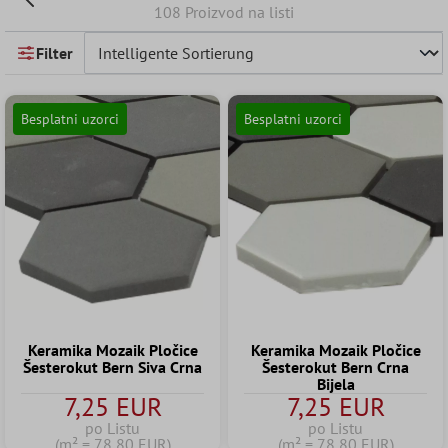
108 Proizvod na listi
Filter
Besplatni uzorci
Besplatni uzorci
Keramika Mozaik Pločice
Keramika Mozaik Pločice
Šesterokut Bern Siva Crna
Šesterokut Bern Crna
Bijela
7,25 EUR
7,25 EUR
po Listu
po Listu
(m² = 78,80 EUR)
(m² = 78,80 EUR)