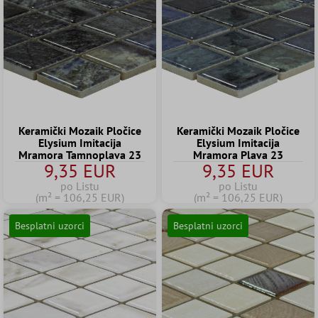
Keramički Mozaik Pločice
Keramički Mozaik Pločice
Elysium Imitacija
Elysium Imitacija
Mramora Tamnoplava 23
Mramora Plava 23
9,35 EUR
9,35 EUR
po Listu
po Listu
(m² = 106,25 EUR)
(m² = 106,25 EUR)
Besplatni uzorci
Besplatni uzorci