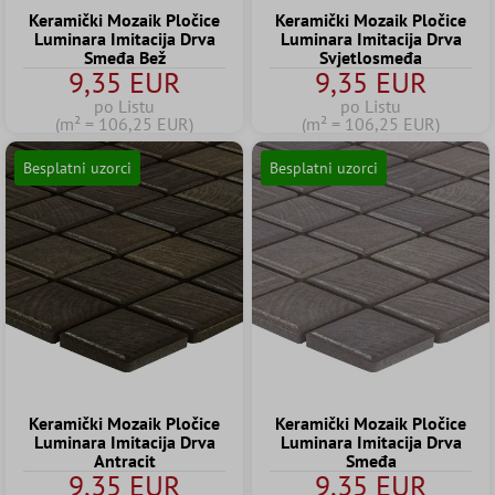
Keramički Mozaik Pločice
Keramički Mozaik Pločice
Luminara Imitacija Drva
Luminara Imitacija Drva
Smeđa Bež
Svjetlosmeđa
9,35 EUR
9,35 EUR
po Listu
po Listu
(m² = 106,25 EUR)
(m² = 106,25 EUR)
Besplatni uzorci
Besplatni uzorci
Keramički Mozaik Pločice
Keramički Mozaik Pločice
Luminara Imitacija Drva
Luminara Imitacija Drva
Antracit
Smeđa
9,35 EUR
9,35 EUR