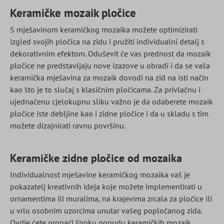
Keramičke mozaik pločice
S mješavinom keramičkog mozaika možete optimizirati
izgled svojih pločica na zidu i pružiti individualni detalj s
dekorativnim efektom. Oduševit će vas prednost da mozaik
pločice ne predstavljaju nove izazove u obradi i da se vaša
keramička mješavina za mozaik dovodi na zid na isti način
kao što je to slučaj s klasičnim pločicama. Za privlačnu i
ujednačenu cjelokupnu sliku važno je da odaberete mozaik
pločice iste debljine kao i zidne pločice i da u skladu s tim
možete dizajnirati ravnu površinu.
Keramičke zidne pločice od mozaika
Individualnost mješavine keramičkog mozaika vaš je
pokazatelj kreativnih ideja koje možete implementirati u
ornamentima ili muralima, na krajevima zrcala za pločice ili
u vrlo osobnim uzorcima unutar vašeg popločanog zida.
Ovdje ćete pronaći široku ponudu keramičkih mozaik