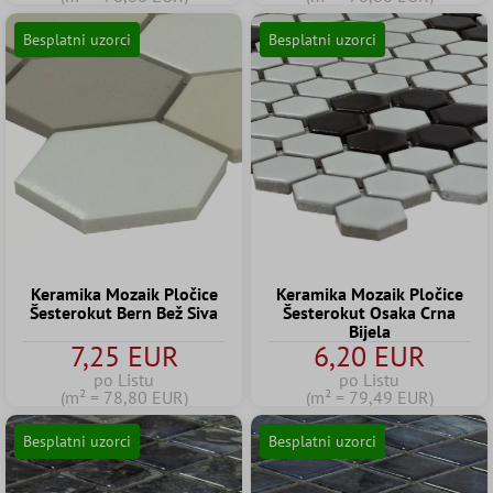
Besplatni uzorci
Besplatni uzorci
Keramika Mozaik Pločice
Keramika Mozaik Pločice
Šesterokut Bern Bež Siva
Šesterokut Osaka Crna
Bijela
7,25 EUR
6,20 EUR
po Listu
po Listu
(m² = 78,80 EUR)
(m² = 79,49 EUR)
Besplatni uzorci
Besplatni uzorci