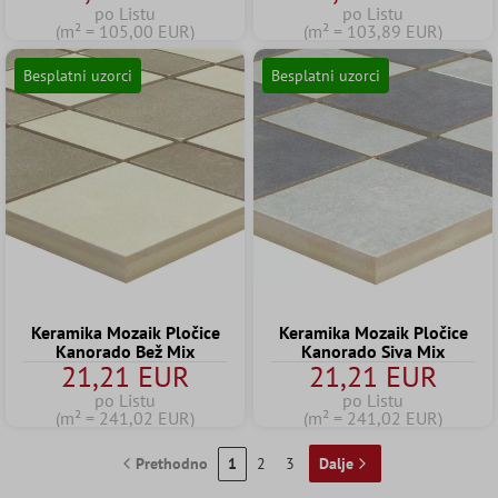
po Listu
po Listu
(m² = 105,00 EUR)
(m² = 103,89 EUR)
Besplatni uzorci
Besplatni uzorci
Keramika Mozaik Pločice
Keramika Mozaik Pločice
Kanorado Bež Mix
Kanorado Siva Mix
21,21 EUR
21,21 EUR
po Listu
po Listu
(m² = 241,02 EUR)
(m² = 241,02 EUR)
Prethodno
1
2
3
Dalje