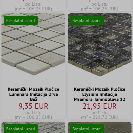
po Listu
po Listu
(m² = 106,25 EUR)
(m² = 106,25 EUR)
Besplatni uzorci
Besplatni uzorci
Keramički Mozaik Pločice
Keramički Mozaik Pločice
Luminara Imitacija Drva
Elysium Imitacija
Bež
Mramora Tamnoplava 12
9,35 EUR
21,95 EUR
po Listu
po Listu
(m² = 106,25 EUR)
(m² = 221,72 EUR)
Besplatni uzorci
Besplatni uzorci