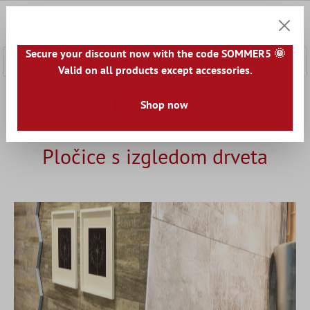
a glavni sadržaj
0
Košaric
Secure your discount now with the code SOMMER5 🌞
Valid on all products except accessories.
Početna
Vodič - koji je pravi?
Shop now
Pločice prema namjeni
Plo
Pločice s izgledom drveta