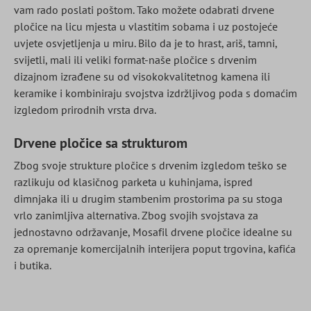
vam rado poslati poštom. Tako možete odabrati drvene
pločice na licu mjesta u vlastitim sobama i uz postojeće
uvjete osvjetljenja u miru. Bilo da je to hrast, ariš, tamni,
svijetli, mali ili veliki format-naše pločice s drvenim
dizajnom izrađene su od visokokvalitetnog kamena ili
keramike i kombiniraju svojstva izdržljivog poda s domaćim
izgledom prirodnih vrsta drva.
Drvene pločice sa strukturom
Zbog svoje strukture pločice s drvenim izgledom teško se
razlikuju od klasičnog parketa u kuhinjama, ispred
dimnjaka ili u drugim stambenim prostorima pa su stoga
vrlo zanimljiva alternativa. Zbog svojih svojstava za
jednostavno održavanje, Mosafil drvene pločice idealne su
za opremanje komercijalnih interijera poput trgovina, kafića
i butika.