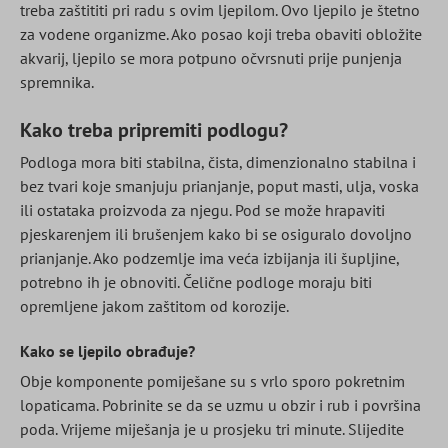
treba zaštititi pri radu s ovim ljepilom. Ovo ljepilo je štetno
za vodene organizme. Ako posao koji treba obaviti obložite
akvarij, ljepilo se mora potpuno očvrsnuti prije punjenja
spremnika.
Kako treba pripremiti podlogu?
Podloga mora biti stabilna, čista, dimenzionalno stabilna i
bez tvari koje smanjuju prianjanje, poput masti, ulja, voska
ili ostataka proizvoda za njegu. Pod se može hrapaviti
pjeskarenjem ili brušenjem kako bi se osiguralo dovoljno
prianjanje. Ako podzemlje ima veća izbijanja ili šupljine,
potrebno ih je obnoviti. Čelične podloge moraju biti
opremljene jakom zaštitom od korozije.
Kako se ljepilo obrađuje?
Obje komponente pomiješane su s vrlo sporo pokretnim
lopaticama. Pobrinite se da se uzmu u obzir i rub i površina
poda. Vrijeme miješanja je u prosjeku tri minute. Slijedite