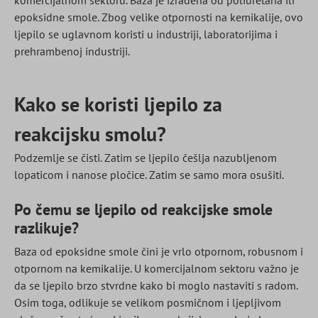
komercijalnom sektoru. Baza je izrađena od poliuretana ili
epoksidne smole. Zbog velike otpornosti na kemikalije, ovo
ljepilo se uglavnom koristi u industriji, laboratorijima i
prehrambenoj industriji.
Kako se koristi ljepilo za
reakcijsku smolu?
Podzemlje se čisti. Zatim se ljepilo češlja nazubljenom
lopaticom i nanose pločice. Zatim se samo mora osušiti.
Po čemu se ljepilo od reakcijske smole
razlikuje?
Baza od epoksidne smole čini je vrlo otpornom, robusnom i
otpornom na kemikalije. U komercijalnom sektoru važno je
da se ljepilo brzo stvrdne kako bi moglo nastaviti s radom.
Osim toga, odlikuje se velikom posmičnom i ljepljivom