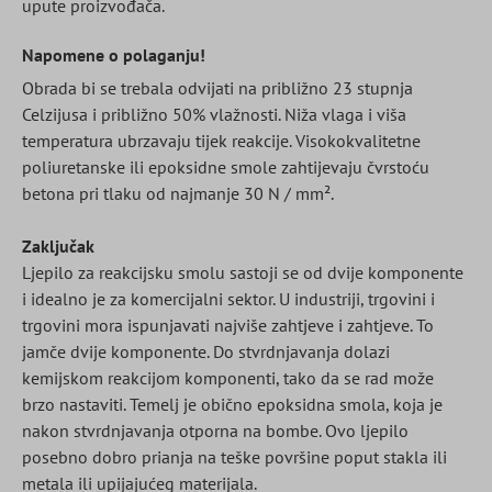
upute proizvođača.
Napomene o polaganju!
Obrada bi se trebala odvijati na približno 23 stupnja
Celzijusa i približno 50% vlažnosti. Niža vlaga i viša
temperatura ubrzavaju tijek reakcije. Visokokvalitetne
poliuretanske ili epoksidne smole zahtijevaju čvrstoću
betona pri tlaku od najmanje 30 N / mm².
Zaključak
Ljepilo za reakcijsku smolu sastoji se od dvije komponente
i idealno je za komercijalni sektor. U industriji, trgovini i
trgovini mora ispunjavati najviše zahtjeve i zahtjeve. To
jamče dvije komponente. Do stvrdnjavanja dolazi
kemijskom reakcijom komponenti, tako da se rad može
brzo nastaviti. Temelj je obično epoksidna smola, koja je
nakon stvrdnjavanja otporna na bombe. Ovo ljepilo
posebno dobro prianja na teške površine poput stakla ili
metala ili upijajućeg materijala.