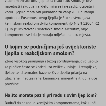
vlačnom čvrstoćom. Ljepilo za reakcijsku smolu je bez
napetosti i skupljanja, deformira se i ne sadrži otapala i
vodu. Ljepilo mora biti prikladno za vanjsku i unutarnju
upotrebu. Posebnost ovog ljepila je što se stvrdnjava
kemijskom reakcijom dviju komponenti (DIN EN 12004 R2
T). To je učvršćivač i sintetička smola. Međutim, obje
komponente se i dalje moraju miješati na licu mjesta.
U kojim se područjima još uvijek koriste
ljepila s reakcijskom smolom?
Zbog visokog prianjanja i brzog stvrdnjavanja, ovo ljepilo
za pločice često se koristi i za velike kuhinje ili terapijske,
ljekovite ili termalne bazene. Ovo ljepilo prianja na
glazirane i neglazirane, keramičke, mineralne ili upijajuće
površine.
Na što morate paziti pri radu s ovim ljepilom?
Budući da se radi o kemijskim komponentama, kožu i oči